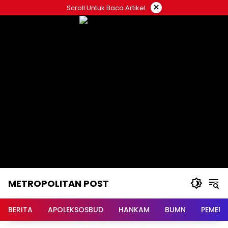
Langsung
×
Scroll Untuk Baca Artikel
ke
konten
METROPOLITAN POST
BERITA
APOLEKSOSBUD
HANKAM
BUMN
PEMERI