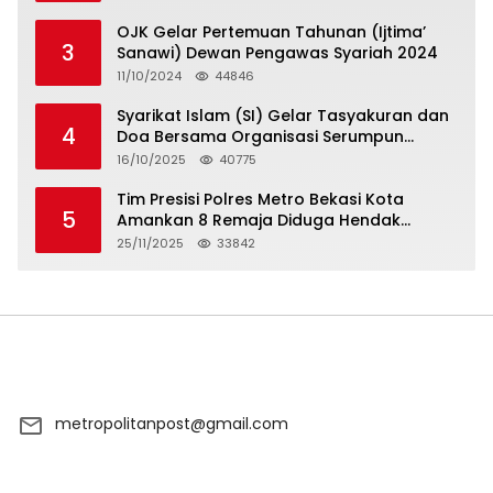
OJK Gelar Pertemuan Tahunan (Ijtima’
3
Sanawi) Dewan Pengawas Syariah 2024
11/10/2024
44846
Syarikat Islam (SI) Gelar Tasyakuran dan
4
Doa Bersama Organisasi Serumpun
Syarikat Islam Doa
16/10/2025
40775
Tim Presisi Polres Metro Bekasi Kota
5
Amankan 8 Remaja Diduga Hendak
Tawuran
25/11/2025
33842
metropolitanpost@gmail.com