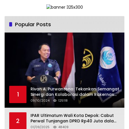
Popular Posts
Rivan A. Purwantono: Tekankan Semangat
1
Sinergi dan Kolaborasi dalam Rakernas
Serikat Pekerja Jasa Raharja
09/10/2024
125118
IPAR Ultimatum Wali Kota Depok: Cabut
2
Perwal Tunjangan DPRD Rp40 Juta dalam
5 Hari atau Hadapi Aksi Rakyat
01/09/2025
48409