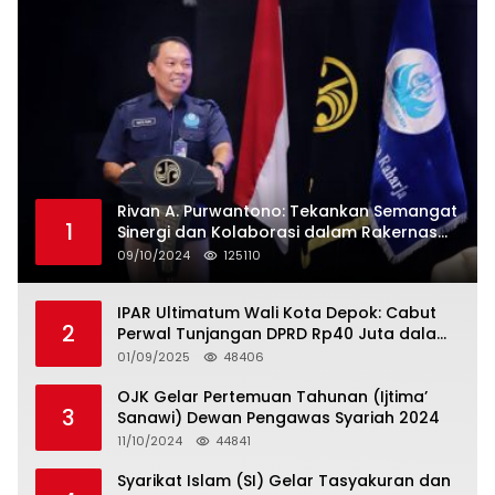
Rivan A. Purwantono: Tekankan Semangat
1
Sinergi dan Kolaborasi dalam Rakernas
Serikat Pekerja Jasa Raharja
09/10/2024
125110
IPAR Ultimatum Wali Kota Depok: Cabut
2
Perwal Tunjangan DPRD Rp40 Juta dalam
5 Hari atau Hadapi Aksi Rakyat
01/09/2025
48406
OJK Gelar Pertemuan Tahunan (Ijtima’
3
Sanawi) Dewan Pengawas Syariah 2024
11/10/2024
44841
Syarikat Islam (SI) Gelar Tasyakuran dan