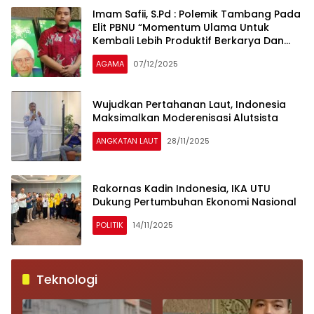
Kendaraan Listrik
Sentuhan Budaya
Imam Safii, S.Pd : Polemik Tambang Pada
Terbaru, Kia EV3
Jepang
Elit PBNU “Momentum Ulama Untuk
Kembali Lebih Produktif Berkarya Dan
Mendorong Kemandirian Ekonomi Umat
AGAMA
07/12/2025
Dari Bawah”
Wujudkan Pertahanan Laut, Indonesia
Maksimalkan Moderenisasi Alutsista
ANGKATAN LAUT
28/11/2025
Rakornas Kadin Indonesia, IKA UTU
Dukung Pertumbuhan Ekonomi Nasional
POLITIK
14/11/2025
Teknologi