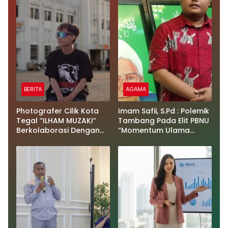
BERITA
AGAMA
Photografer Cilik Kota
Imam Safii, S.Pd : Polemik
Tegal “ILHAM MUZAKI”
Tambang Pada Elit PBNU
Berkolaborasi Dengan
“Momentum Ulama
Actor Pakistan “Abdul Ali
Untuk Kembali Lebih
& Sutradara Winda
Produktif Berkarya Dan
Mustiana” di (UMAH
Mendorong Kemandirian
TABEBUYA)
Ekonomi Umat Dari
Bawah”