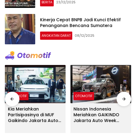
BERITA
23/12/2025
Kinerja Cepat BNPB Jadi Kunci Efektif
Penanganan Bencana Sumatera
ANGKATAN DARAT
08/12/2025
OTOMOTIF
OTOMOTIF
Kia Meriahkan
Nissan Indonesia
Partisipasinya di MUF
Meriahkan GAIKINDO
Gaikindo Jakarta Auto
Jakarta Auto Week
Week 2024 dengan
2024 Dengan Deretan
Menampilkan
Model e-POWER dalam