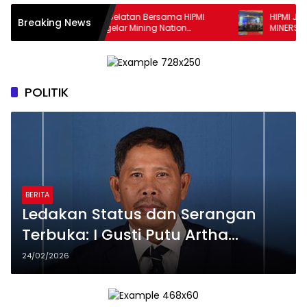
HIPMI Jakarta Selatan Bersama HIPMI
HIPMI Jakarta Sela
Breaking News
MINERS Menggelar Mining Nation
MINERS Menggelar 
Revolution 2026 Di Pondok Indah Golf
Revolution 2026 Di
Jakarta
Jakarta
POLITIK
BERITA
Ledakan Status dan Serangan
Terbuka: I Gusti Putu Artha
Disorot, Etika Mantan
24/02/2026
Penyelenggara Pemilu
Dipertanyakan