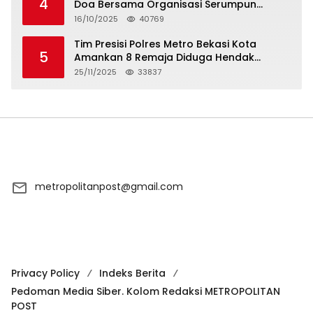
4
Doa Bersama Organisasi Serumpun
Syarikat Islam Doa
16/10/2025
40769
Tim Presisi Polres Metro Bekasi Kota
5
Amankan 8 Remaja Diduga Hendak
Tawuran
25/11/2025
33837
metropolitanpost@gmail.com
Privacy Policy
Indeks Berita
Pedoman Media Siber. Kolom Redaksi METROPOLITAN
POST