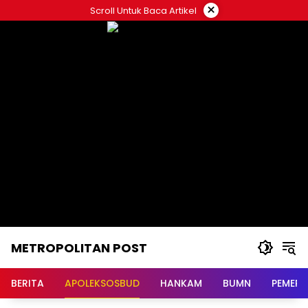
Langsung
×
Scroll Untuk Baca Artikel
ke
konten
METROPOLITAN POST
BERITA
APOLEKSOSBUD
HANKAM
BUMN
PEMERI