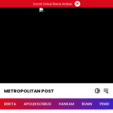
Langsung
×
Scroll Untuk Baca Artikel
ke
konten
METROPOLITAN POST
BERITA
APOLEKSOSBUD
HANKAM
BUMN
PEMERI