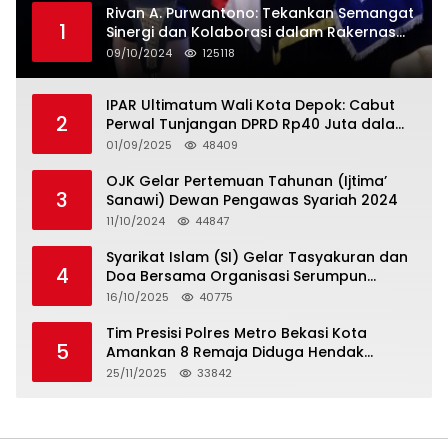
Rivan A. Purwantono: Tekankan Semangat
1
Sinergi dan Kolaborasi dalam Rakernas
Serikat Pekerja Jasa Raharja
09/10/2024
125118
IPAR Ultimatum Wali Kota Depok: Cabut
2
Perwal Tunjangan DPRD Rp40 Juta dalam
5 Hari atau Hadapi Aksi Rakyat
01/09/2025
48409
OJK Gelar Pertemuan Tahunan (Ijtima’
3
Sanawi) Dewan Pengawas Syariah 2024
11/10/2024
44847
Syarikat Islam (SI) Gelar Tasyakuran dan
4
Doa Bersama Organisasi Serumpun
Syarikat Islam Doa
16/10/2025
40775
Tim Presisi Polres Metro Bekasi Kota
5
Amankan 8 Remaja Diduga Hendak
Tawuran
25/11/2025
33842