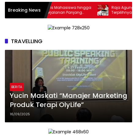
RINTIS !! Dari Aktivis Mahasiswa hingga
Raja Agung Nusantara 
Breaking News
misaris BUMN, Perjalanan Panjang
Terpilihnya Kembali H. 
afrudin Budiman “Gus Din” dalam
Pimpin HKTI NTB: Mom
nia Pergerakan dan Pengabdian Publik
Ketahanan Pangan Nas
TRAVELLING
BERITA
Yucin Maskati “Manajer Marketing
Produk Terapi OlyLife”
16/09/2025