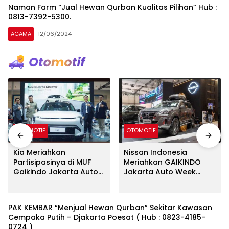
Naman Farm “Jual Hewan Qurban Kualitas Pilihan” Hub :
0813-7392-5300.
AGAMA
12/06/2024
OTOMOTIF
OTOMOTIF
Kia Meriahkan
Nissan Indonesia
Partisipasinya di MUF
Meriahkan GAIKINDO
Gaikindo Jakarta Auto
Jakarta Auto Week
Week 2024 dengan
2024 Dengan Deretan
Menampilkan
Model e-POWER dalam
Kendaraan Listrik
Sentuhan Budaya
PAK KEMBAR “Menjual Hewan Qurban” Sekitar Kawasan
Terbaru, Kia EV3
Jepang
Cempaka Putih – Djakarta Poesat ( Hub : 0823-4185-
0724 )