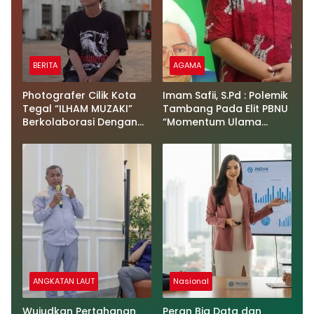
BERITA
AGAMA
Photografer Cilik Kota
Imam Safii, S.Pd : Polemik
Tegal “ILHAM MUZAKI”
Tambang Pada Elit PBNU
Berkolaborasi Dengan
“Momentum Ulama
Actor Pakistan “Abdul Ali
Untuk Kembali Lebih
& Sutradara Winda
Produktif Berkarya Dan
Mustiana” di (UMAH
Mendorong Kemandirian
TABEBUYA)
Ekonomi Umat Dari
Bawah”
ANGKATAN LAUT
Nasional
Wujudkan Pertahanan
Peran Big Data dan