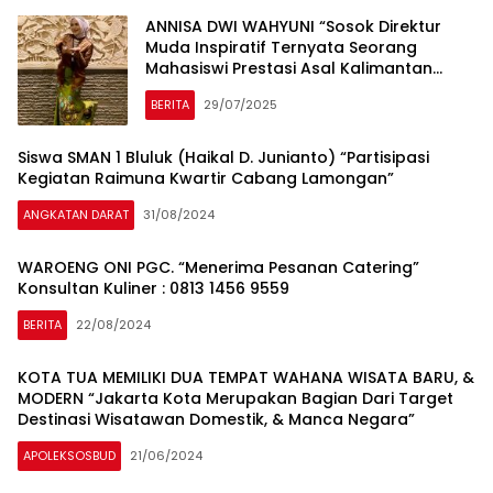
ANNISA DWI WAHYUNI “Sosok Direktur
Muda Inspiratif Ternyata Seorang
Mahasiswi Prestasi Asal Kalimantan
Selatan”
BERITA
29/07/2025
Siswa SMAN 1 Bluluk (Haikal D. Junianto) “Partisipasi
Kegiatan Raimuna Kwartir Cabang Lamongan”
ANGKATAN DARAT
31/08/2024
WAROENG ONI PGC. “Menerima Pesanan Catering”
Konsultan Kuliner : 0813 1456 9559
BERITA
22/08/2024
KOTA TUA MEMILIKI DUA TEMPAT WAHANA WISATA BARU, &
MODERN “Jakarta Kota Merupakan Bagian Dari Target
Destinasi Wisatawan Domestik, & Manca Negara”
APOLEKSOSBUD
21/06/2024