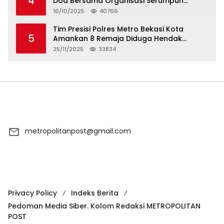
4
Doa Bersama Organisasi Serumpun
Syarikat Islam Doa
16/10/2025
40766
Tim Presisi Polres Metro Bekasi Kota
5
Amankan 8 Remaja Diduga Hendak
Tawuran
25/11/2025
33834
metropolitanpost@gmail.com
Privacy Policy
Indeks Berita
Pedoman Media Siber. Kolom Redaksi METROPOLITAN
POST