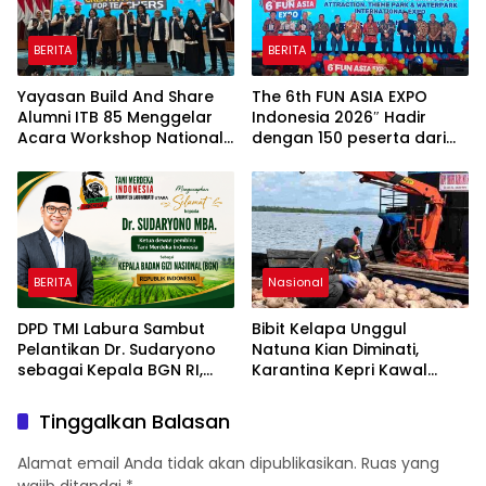
BERITA
BERITA
Yayasan Build And Share
The 6th FUN ASIA EXPO
Alumni ITB 85 Menggelar
Indonesia 2026″ Hadir
Acara Workshop National
dengan 150 peserta dari
Creativity Day for Teacher
mancanegara Perkuat
2026 & Dibuka Resmi
Industri Taman Rekreasi
Pramono Anung (Gubernur
dan Ekosistem Pariwisata
DKI Jakarta)
di Tanah Air
BERITA
Nasional
DPD TMI Labura Sambut
Bibit Kelapa Unggul
Pelantikan Dr. Sudaryono
Natuna Kian Diminati,
sebagai Kepala BGN RI,
Karantina Kepri Kawal
Optimistis Perkuat
Pengiriman 80.000 Butir ke
Ketahanan Pangan dan
Bintan
Tinggalkan Balasan
Gizi Nasional
Alamat email Anda tidak akan dipublikasikan.
Ruas yang
wajib ditandai
*