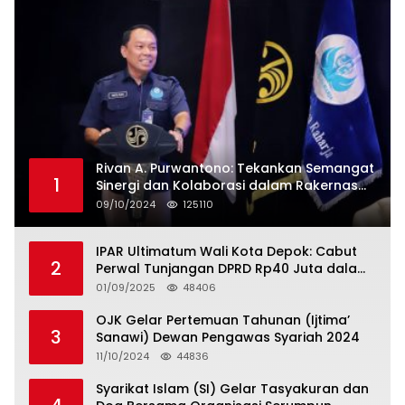
Rivan A. Purwantono: Tekankan Semangat
1
Sinergi dan Kolaborasi dalam Rakernas
Serikat Pekerja Jasa Raharja
09/10/2024
125110
IPAR Ultimatum Wali Kota Depok: Cabut
2
Perwal Tunjangan DPRD Rp40 Juta dalam
5 Hari atau Hadapi Aksi Rakyat
01/09/2025
48406
OJK Gelar Pertemuan Tahunan (Ijtima’
3
Sanawi) Dewan Pengawas Syariah 2024
11/10/2024
44836
Syarikat Islam (SI) Gelar Tasyakuran dan