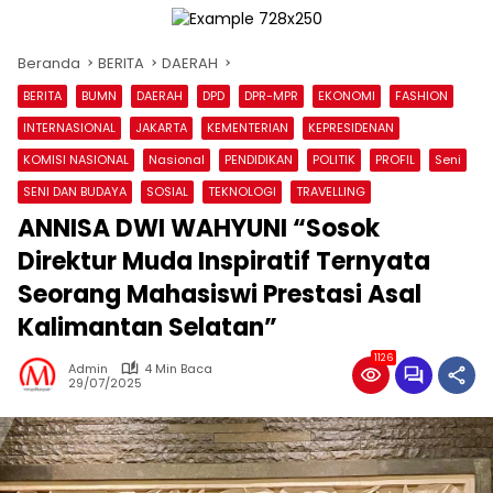
Beranda
BERITA
DAERAH
BERITA
BUMN
DAERAH
DPD
DPR-MPR
EKONOMI
FASHION
INTERNASIONAL
JAKARTA
KEMENTERIAN
KEPRESIDENAN
KOMISI NASIONAL
Nasional
PENDIDIKAN
POLITIK
PROFIL
Seni
SENI DAN BUDAYA
SOSIAL
TEKNOLOGI
TRAVELLING
ANNISA DWI WAHYUNI “Sosok
Direktur Muda Inspiratif Ternyata
Seorang Mahasiswi Prestasi Asal
Kalimantan Selatan”
1126
Admin
4 Min Baca
29/07/2025