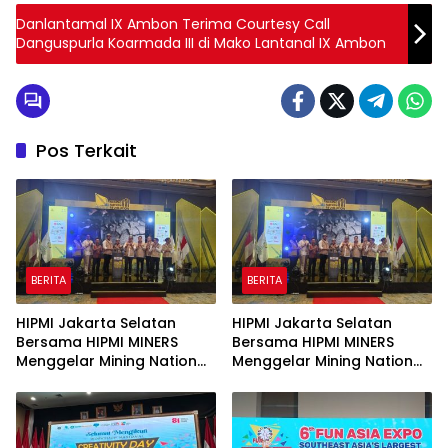
Danlantamal IX Ambon Terima Courtesy Call
Danguspurla Koarmada III di Mako Lantanal IX Ambon
Pos Terkait
BERITA
BERITA
HIPMI Jakarta Selatan
HIPMI Jakarta Selatan
Bersama HIPMI MINERS
Bersama HIPMI MINERS
Menggelar Mining Nation
Menggelar Mining Nation
Revolution 2026 Di Pondok
Revolution 2026 Di Pondok
Indah Golf Jakarta
Indah Golf Jakarta