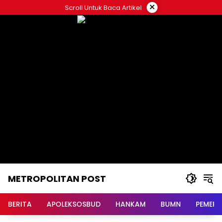
Langsung
×
Scroll Untuk Baca Artikel
ke
konten
METROPOLITAN POST
BERITA
APOLEKSOSBUD
HANKAM
BUMN
PEMERI