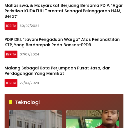
Kendaraan Listrik
Sentuhan Budaya
Mahasiswa, & Masyarakat Berjuang Bersama PDIP. “Agar
Terbaru, Kia EV3
Jepang
Peristiwa KUDATULI Tercatat Sebagai Pelanggaran HAM,
Berat”
BERITA
30/07/2024
PDIP DKI. “Layani Pengaduan Warga” Atas Penonaktifan
KTP, Yang Berdampak Pada Bansos-PPDB.
BERITA
07/07/2024
Malang Sebagai Kota Perjumpaan Pusat Jasa, dan
Perdagangan Yang Memikat
BERITA
27/04/2024
Teknologi