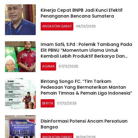
Kinerja Cepat BNPB Jadi Kunci Efektif
Penanganan Bencana Sumatera
ANGKATAN DARAT
08/12/2025
Imam Safii, S.Pd : Polemik Tambang Pada
Elit PBNU “Momentum Ulama Untuk
Kembali Lebih Produktif Berkarya Dan
Mendorong Kemandirian Ekonomi Umat
AGAMA
07/12/2025
Dari Bawah”
Bintang Songo FC. “Tim Tarkam
Pedesaan Yang Bermaterikan Mantan
Pemain Timnas & Pemain Liga Indonesia”
BERITA
07/12/2025
Disinformasi Potensi Ancam Persatuan
Bangsa
ANGKATAN DARAT
18/09/2025