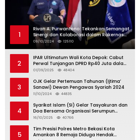
Rivan A. Purwantono: Tekankan Semangat
1
Sinergi dan Kolaborasi dalam Rakernas
Serikat Pekerja Jasa Raharja
09/10/2024
125110
IPAR Ultimatum Wali Kota Depok: Cabut
2
Perwal Tunjangan DPRD Rp40 Juta dalam
5 Hari atau Hadapi Aksi Rakyat
01/09/2025
48404
OJK Gelar Pertemuan Tahunan (Ijtima’
3
Sanawi) Dewan Pengawas Syariah 2024
11/10/2024
44835
Syarikat Islam (SI) Gelar Tasyakuran dan
4
Doa Bersama Organisasi Serumpun
Syarikat Islam Doa
16/10/2025
40766
Tim Presisi Polres Metro Bekasi Kota
5
Amankan 8 Remaja Diduga Hendak