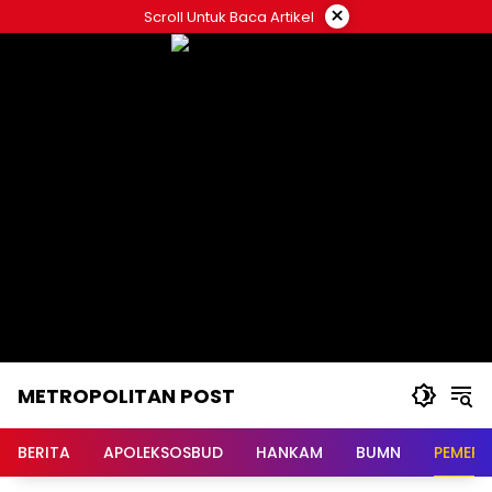
Langsung
×
Scroll Untuk Baca Artikel
ke
konten
METROPOLITAN POST
BERITA
APOLEKSOSBUD
HANKAM
BUMN
PEMERI