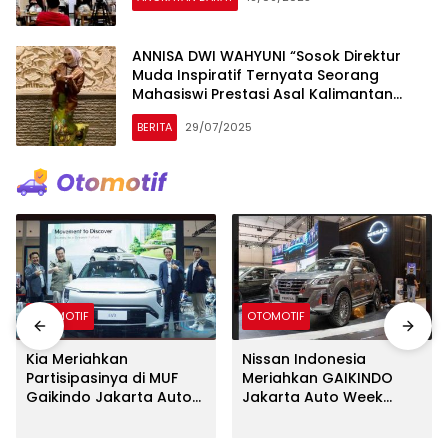
ANNISA DWI WAHYUNI “Sosok Direktur
Muda Inspiratif Ternyata Seorang
Mahasiswi Prestasi Asal Kalimantan
Selatan”
BERITA
29/07/2025
OTOMOTIF
OTOMOTIF
Kia Meriahkan
Nissan Indonesia
Partisipasinya di MUF
Meriahkan GAIKINDO
Gaikindo Jakarta Auto
Jakarta Auto Week
Week 2024 dengan
2024 Dengan Deretan
Menampilkan
Model e-POWER dalam