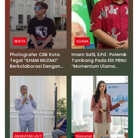
BERITA
AGAMA
Photografer Cilik Kota
Imam Safii, S.Pd : Polemik
Tegal “ILHAM MUZAKI”
Tambang Pada Elit PBNU
Berkolaborasi Dengan
“Momentum Ulama
Actor Pakistan “Abdul Ali
Untuk Kembali Lebih
& Sutradara Winda
Produktif Berkarya Dan
Mustiana” di (UMAH
Mendorong Kemandirian
TABEBUYA)
Ekonomi Umat Dari
Bawah”
ANGKATAN LAUT
Nasional