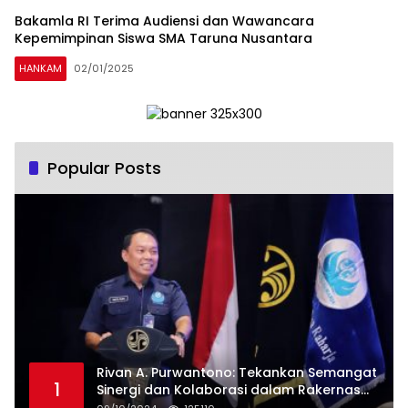
Bakamla RI Terima Audiensi dan Wawancara
Kepemimpinan Siswa SMA Taruna Nusantara
HANKAM
02/01/2025
Popular Posts
Rivan A. Purwantono: Tekankan Semangat
1
Sinergi dan Kolaborasi dalam Rakernas
Serikat Pekerja Jasa Raharja