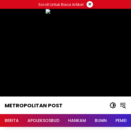
Langsung
×
Scroll Untuk Baca Artikel
ke
konten
METROPOLITAN POST
BERITA
APOLEKSOSBUD
HANKAM
BUMN
PEMERI