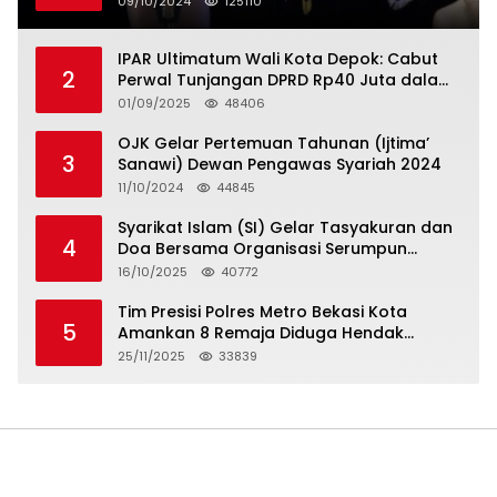
09/10/2024
125110
IPAR Ultimatum Wali Kota Depok: Cabut
2
Perwal Tunjangan DPRD Rp40 Juta dalam
5 Hari atau Hadapi Aksi Rakyat
01/09/2025
48406
OJK Gelar Pertemuan Tahunan (Ijtima’
3
Sanawi) Dewan Pengawas Syariah 2024
11/10/2024
44845
Syarikat Islam (SI) Gelar Tasyakuran dan
4
Doa Bersama Organisasi Serumpun
Syarikat Islam Doa
16/10/2025
40772
Tim Presisi Polres Metro Bekasi Kota
5
Amankan 8 Remaja Diduga Hendak
Tawuran
25/11/2025
33839