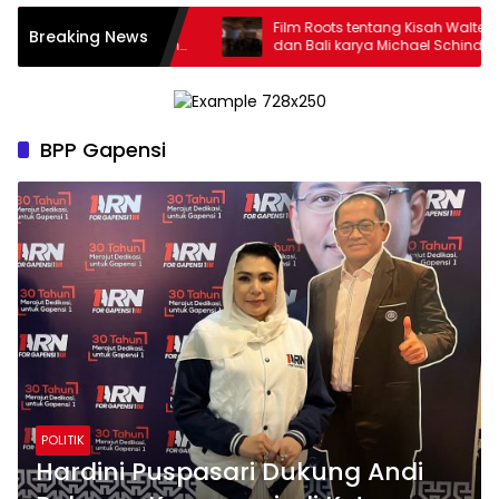
 Aryo Menak Senoyo
Film Roots tentang Kisah Walter Spies
Breaking News
Semangat Persatuan
dan Bali karya Michael Schindhelm di
Kebudayaan Nusantara
Jakarta Menuai Banyak Pujian
BPP Gapensi
POLITIK
Hardini Puspasari Dukung Andi