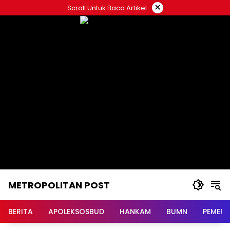
Langsung
×
Scroll Untuk Baca Artikel
ke
konten
METROPOLITAN POST
BERITA
APOLEKSOSBUD
HANKAM
BUMN
PEMERI