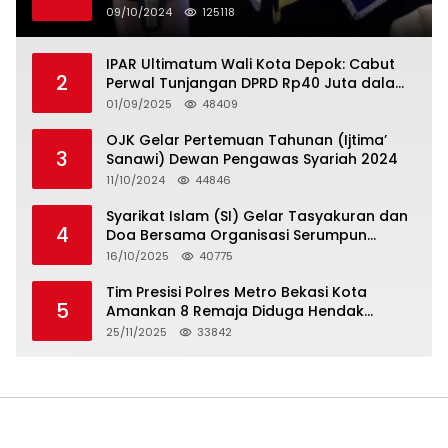
Serikat Pekerja Jasa Raharja
09/10/2024
125118
IPAR Ultimatum Wali Kota Depok: Cabut
2
Perwal Tunjangan DPRD Rp40 Juta dalam
5 Hari atau Hadapi Aksi Rakyat
01/09/2025
48409
OJK Gelar Pertemuan Tahunan (Ijtima’
3
Sanawi) Dewan Pengawas Syariah 2024
11/10/2024
44846
Syarikat Islam (SI) Gelar Tasyakuran dan
4
Doa Bersama Organisasi Serumpun
Syarikat Islam Doa
16/10/2025
40775
Tim Presisi Polres Metro Bekasi Kota
5
Amankan 8 Remaja Diduga Hendak
Tawuran
25/11/2025
33842