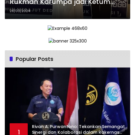
Rukman Karumpa jadi Ketum
Gapensi
28/03/2024
Popular Posts
Rivan A. Purwantono: Tekankan Semangat
1
Sinergi dan Kolaborasi dalam Rakernas