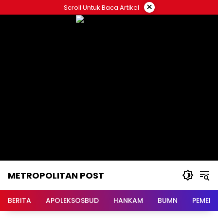
Langsung
×
Scroll Untuk Baca Artikel
ke
konten
METROPOLITAN POST
BERITA
APOLEKSOSBUD
HANKAM
BUMN
PEMERI