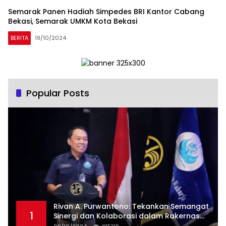
Semarak Panen Hadiah Simpedes BRI Kantor Cabang
Bekasi, Semarak UMKM Kota Bekasi
BERITA
19/10/2024
Popular Posts
Rivan A. Purwantono: Tekankan Semangat
1
Sinergi dan Kolaborasi dalam Rakernas
Serikat Pekerja Jasa Raharja