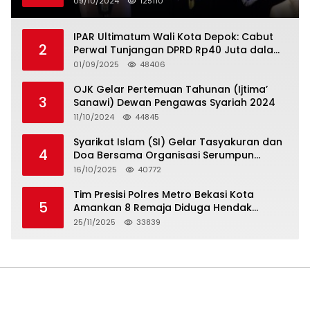
09/10/2024
125110
IPAR Ultimatum Wali Kota Depok: Cabut
2
Perwal Tunjangan DPRD Rp40 Juta dalam
5 Hari atau Hadapi Aksi Rakyat
01/09/2025
48406
OJK Gelar Pertemuan Tahunan (Ijtima’
3
Sanawi) Dewan Pengawas Syariah 2024
11/10/2024
44845
Syarikat Islam (SI) Gelar Tasyakuran dan
4
Doa Bersama Organisasi Serumpun
Syarikat Islam Doa
16/10/2025
40772
Tim Presisi Polres Metro Bekasi Kota
5
Amankan 8 Remaja Diduga Hendak
Tawuran
25/11/2025
33839