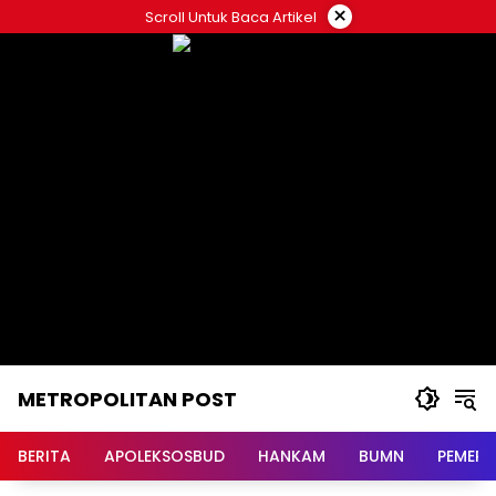
Langsung
×
Scroll Untuk Baca Artikel
ke
konten
METROPOLITAN POST
BERITA
APOLEKSOSBUD
HANKAM
BUMN
PEMERI