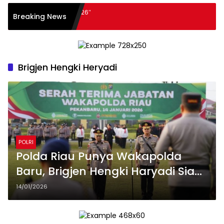
ASIA EXPO Indonesia 2026″
Breaking News
 150 peserta dari
 Perkuat Industri Taman
 Ekosistem Pariwisata di
Brigjen Hengki Heryadi
POLRI
Polda Riau Punya Wakapolda
Baru, Brigjen Hengki Haryadi Siap
Perkuat Keamanan dan Berantas
14/01/2026
Premanisme