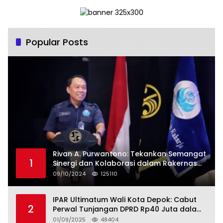
Popular Posts
Rivan A. Purwantono: Tekankan Semangat
1
Sinergi dan Kolaborasi dalam Rakernas
Serikat Pekerja Jasa Raharja
09/10/2024
125110
IPAR Ultimatum Wali Kota Depok: Cabut
2
Perwal Tunjangan DPRD Rp40 Juta dalam
5 Hari atau Hadapi Aksi Rakyat
01/09/2025
48404