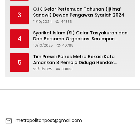
OJK Gelar Pertemuan Tahunan (Ijtima’
3
Sanawi) Dewan Pengawas Syariah 2024
11/10/2024
44835
Syarikat Islam (SI) Gelar Tasyakuran dan
4
Doa Bersama Organisasi Serumpun
Syarikat Islam Doa
16/10/2025
40765
Tim Presisi Polres Metro Bekasi Kota
5
Amankan 8 Remaja Diduga Hendak
Tawuran
25/11/2025
33833
metropolitanpost@gmail.com