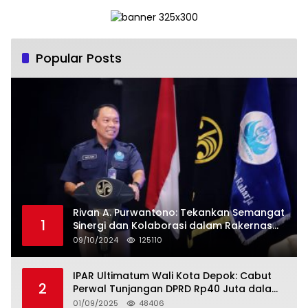
Popular Posts
Rivan A. Purwantono: Tekankan Semangat
1
Sinergi dan Kolaborasi dalam Rakernas
Serikat Pekerja Jasa Raharja
09/10/2024
125110
IPAR Ultimatum Wali Kota Depok: Cabut
2
Perwal Tunjangan DPRD Rp40 Juta dalam
5 Hari atau Hadapi Aksi Rakyat
01/09/2025
48406