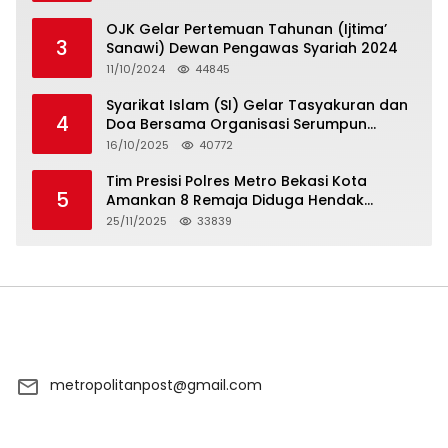
OJK Gelar Pertemuan Tahunan (Ijtima’
3
Sanawi) Dewan Pengawas Syariah 2024
11/10/2024
44845
Syarikat Islam (SI) Gelar Tasyakuran dan
4
Doa Bersama Organisasi Serumpun
Syarikat Islam Doa
16/10/2025
40772
Tim Presisi Polres Metro Bekasi Kota
5
Amankan 8 Remaja Diduga Hendak
Tawuran
25/11/2025
33839
metropolitanpost@gmail.com