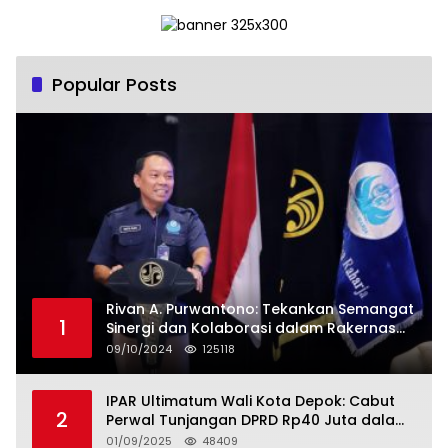
Popular Posts
Rivan A. Purwantono: Tekankan Semangat
1
Sinergi dan Kolaborasi dalam Rakernas
Serikat Pekerja Jasa Raharja
09/10/2024
125118
IPAR Ultimatum Wali Kota Depok: Cabut
2
Perwal Tunjangan DPRD Rp40 Juta dalam
5 Hari atau Hadapi Aksi Rakyat
01/09/2025
48409