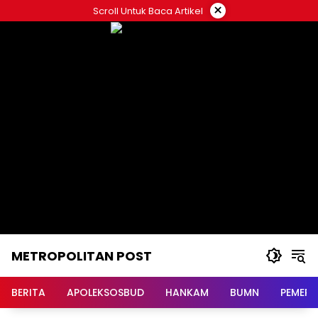
Langsung
×
Scroll Untuk Baca Artikel
ke
konten
METROPOLITAN POST
BERITA
APOLEKSOSBUD
HANKAM
BUMN
PEMERI