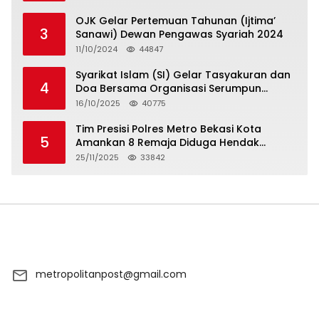
OJK Gelar Pertemuan Tahunan (Ijtima’
3
Sanawi) Dewan Pengawas Syariah 2024
11/10/2024
44847
Syarikat Islam (SI) Gelar Tasyakuran dan
4
Doa Bersama Organisasi Serumpun
Syarikat Islam Doa
16/10/2025
40775
Tim Presisi Polres Metro Bekasi Kota
5
Amankan 8 Remaja Diduga Hendak
Tawuran
25/11/2025
33842
metropolitanpost@gmail.com