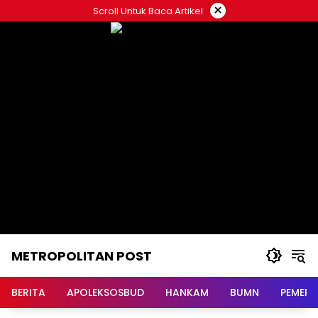
Langsung
×
Scroll Untuk Baca Artikel
ke
konten
METROPOLITAN POST
BERITA
APOLEKSOSBUD
HANKAM
BUMN
PEMERI