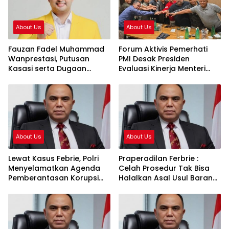
About Us
About Us
Fauzan Fadel Muhammad
Forum Aktivis Pemerhati
Wanprestasi, Putusan
PMI Desak Presiden
Kasasi serta Dugaan
Evaluasi Kinerja Menteri
Penyalahgunaan Dana dan
KP2MI, Dinilai Hambat
Aset PT GME
Penempatan Prosedural
About Us
About Us
Lewat Kasus Febrie, Polri
Praperadilan Ferbrie :
Menyelamatkan Agenda
Celah Prosedur Tak Bisa
Pemberantasan Korupsi
Halalkan Asal Usul Barang
Presiden Prabowo
Bukti