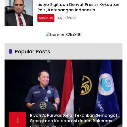
Listyo Sigit dan Denyut Presisi: Kekuatan
Polri, Ketenangan Indonesia
About Us
03/08/2026
Popular Posts
Rivan A. Purwantono: Tekankan Semangat
1
Sinergi dan Kolaborasi dalam Rakernas
Serikat Pekerja Jasa Raharja
09/10/2024
125112