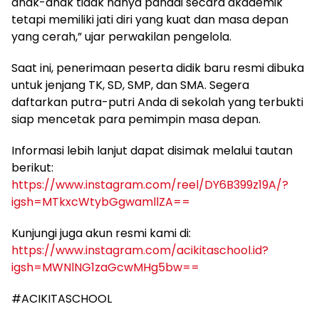
anak-anak tidak hanya pandai secara akademik
tetapi memiliki jati diri yang kuat dan masa depan
yang cerah,” ujar perwakilan pengelola.
Saat ini, penerimaan peserta didik baru resmi dibuka
untuk jenjang TK, SD, SMP, dan SMA. Segera
daftarkan putra-putri Anda di sekolah yang terbukti
siap mencetak para pemimpin masa depan.
Informasi lebih lanjut dapat disimak melalui tautan
berikut:
https://www.instagram.com/reel/DY6B399z19A/?
igsh=MTkxcWtybGgwamllZA==
Kunjungi juga akun resmi kami di:
https://www.instagram.com/acikitaschool.id?
igsh=MWNlNG1zaGcwMHg5bw==
#ACIKITASCHOOL