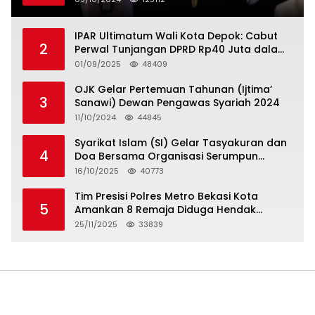
IPAR Ultimatum Wali Kota Depok: Cabut
2
Perwal Tunjangan DPRD Rp40 Juta dalam
5 Hari atau Hadapi Aksi Rakyat
01/09/2025
48409
OJK Gelar Pertemuan Tahunan (Ijtima’
3
Sanawi) Dewan Pengawas Syariah 2024
11/10/2024
44845
Syarikat Islam (SI) Gelar Tasyakuran dan
4
Doa Bersama Organisasi Serumpun
Syarikat Islam Doa
16/10/2025
40773
Tim Presisi Polres Metro Bekasi Kota
5
Amankan 8 Remaja Diduga Hendak
Tawuran
25/11/2025
33839