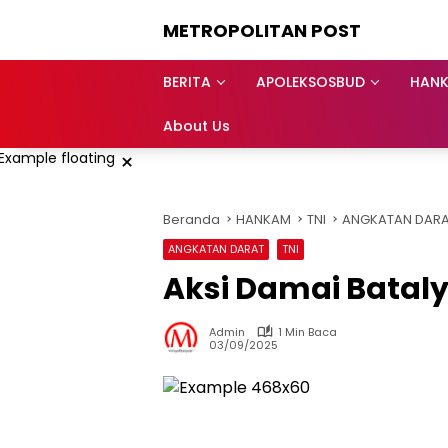
Langsung
METROPOLITAN POST
ke
konten
BERITA
APOLEKSOSBUD
HAN
About Us
×
Beranda
HANKAM
TNI
ANGKATAN DAR
ANGKATAN DARAT
TNI
Aksi Damai Bataly
Admin
1 Min Baca
03/09/2025