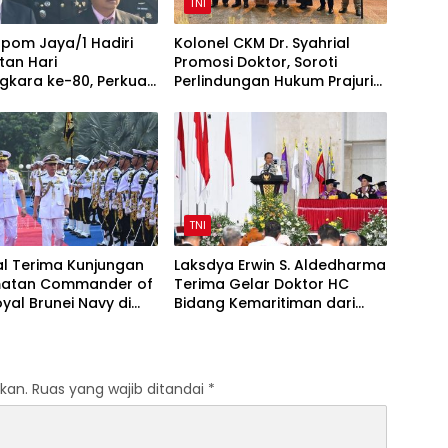
TNI
pom Jaya/1 Hadiri
Kolonel CKM Dr. Syahrial
tan Hari
Promosi Doktor, Soroti
gkara ke-80, Perkuat
Perlindungan Hukum Prajurit
TNI-Polri
TNI Penyandang Disabilitas
TNI
l Terima Kunjungan
Laksdya Erwin S. Aldedharma
atan Commander of
Terima Gelar Doktor HC
yal Brunei Navy di
Bidang Kemaritiman dari
l
Unsrat
kan.
Ruas yang wajib ditandai
*