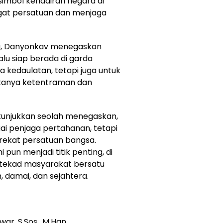
simbol kehadiran negara di
gat persatuan dan menjaga
, Danyonkav menegaskan
alu siap berada di garda
 kedaulatan, tetapi juga untuk
tanya ketentraman dan
tunjukkan seolah menegaskan,
ai penjaga pertahanan, tetapi
erekat persatuan bangsa.
i pun menjadi titik penting, di
 tekad masyarakat bersatu
 damai, dan sejahtera.
war, S.Sos., M.Han