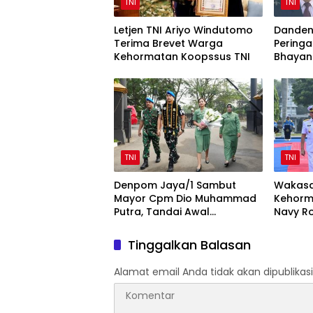
TNI
TNI
Letjen TNI Ariyo Windutomo
Danden
Terima Brevet Warga
Peringa
Kehormatan Koopssus TNI
Bhayan
Sinergi 
TNI
TNI
Denpom Jaya/1 Sambut
Wakasa
Mayor Cpm Dio Muhammad
Kehorm
Putra, Tandai Awal
Navy Ro
Kepemimpinan Baru
Mabesa
Tinggalkan Balasan
Alamat email Anda tidak akan dipublikasi