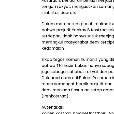
Pasuruan. Kehadiran beliau menjadi 
tengah rakyat, menguatkan seman
stabilitas daerah.
Dalam momentum penuh makna itu
bahwa prajurit Yonkav 8 Kostrad sel
terdepan, tidak hanya untuk menjaga
merangkul masyarakat demi tercip
kedamaian.
Sikap tegas namun humanis yang di
bahwa TNI hadir bukan hanya sebag
juga sebagai sahabat rakyat dan p
Deklarasi damai di Polres Pasuruan in
mana semangat heroik prajurit dan
demi menjaga Pasuruan tetap aman,
(Penkostrad).
Autentikasi
Kapen Kostrad, Kolonel Inf Choiril An