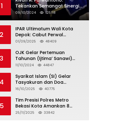
Rivan A. Purwantono:
1
Tekankan Semangat Sinergi
dan Kolaborasi dalam
09/10/2024
125118
Rakernas Serikat Pekerja Jasa
Raharja
IPAR Ultimatum Wali Kota
2
Depok: Cabut Perwal
Tunjangan DPRD Rp40 Juta
01/09/2025
48409
dalam 5 Hari atau Hadapi
Aksi Rakyat
OJK Gelar Pertemuan
3
Tahunan (Ijtima’ Sanawi)
Dewan Pengawas Syariah
11/10/2024
44847
2024
Syarikat Islam (SI) Gelar
4
Tasyakuran dan Doa
Bersama Organisasi
16/10/2025
40775
Serumpun Syarikat Islam Doa
Tim Presisi Polres Metro
5
Bekasi Kota Amankan 8
Remaja Diduga Hendak
25/11/2025
33842
Tawuran