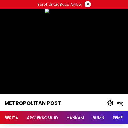
Langsung
×
Scroll Untuk Baca Artikel
ke
konten
METROPOLITAN POST
BERITA
APOLEKSOSBUD
HANKAM
BUMN
PEMERI