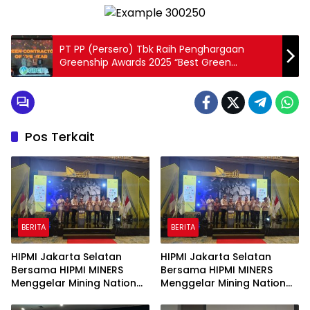
PT PP (Persero) Tbk Raih Penghargaan
Greenship Awards 2025 “Best Green
Contractor Category”
Pos Terkait
BERITA
BERITA
HIPMI Jakarta Selatan
HIPMI Jakarta Selatan
Bersama HIPMI MINERS
Bersama HIPMI MINERS
Menggelar Mining Nation
Menggelar Mining Nation
Revolution 2026 Di Pondok
Revolution 2026 Di Pondok
Indah Golf Jakarta
Indah Golf Jakarta