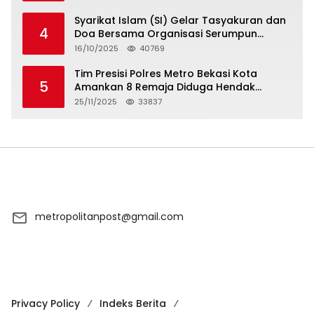
Syarikat Islam (SI) Gelar Tasyakuran dan
4
Doa Bersama Organisasi Serumpun
Syarikat Islam Doa
16/10/2025
40769
Tim Presisi Polres Metro Bekasi Kota
5
Amankan 8 Remaja Diduga Hendak
Tawuran
25/11/2025
33837
metropolitanpost@gmail.com
Privacy Policy
Indeks Berita