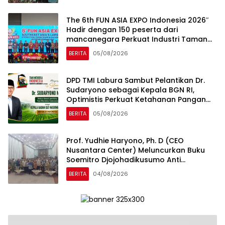
The 6th FUN ASIA EXPO Indonesia 2026″
Hadir dengan 150 peserta dari
mancanegara Perkuat Industri Taman
Rekreasi dan Ekosistem Pariwisata di
BERITA
05/08/2026
Tanah Air
DPD TMI Labura Sambut Pelantikan Dr.
Sudaryono sebagai Kepala BGN RI,
Optimistis Perkuat Ketahanan Pangan
dan Gizi Nasional
BERITA
05/08/2026
Prof. Yudhie Haryono, Ph. D (CEO
Nusantara Center) Meluncurkan Buku
Soemitro Djojohadikusumo Anti
Penjajahan yang dirangkaikan dengan
BERITA
04/08/2026
Simposium Nasional bertema “Urgensi
Undang-Undang Perekonomian
Nasional dan Kesejahteraan Sosial
dalam Menata Bangsa Menuju Indonesia
Emas 2045”