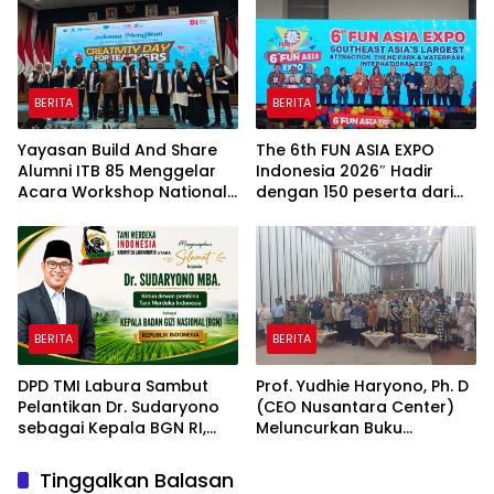
BERITA
BERITA
Yayasan Build And Share
The 6th FUN ASIA EXPO
Alumni ITB 85 Menggelar
Indonesia 2026″ Hadir
Acara Workshop National
dengan 150 peserta dari
Creativity Day for Teacher
mancanegara Perkuat
2026 & Dibuka Resmi
Industri Taman Rekreasi
Pramono Anung (Gubernur
dan Ekosistem Pariwisata
DKI Jakarta)
di Tanah Air
BERITA
BERITA
DPD TMI Labura Sambut
Prof. Yudhie Haryono, Ph. D
Pelantikan Dr. Sudaryono
(CEO Nusantara Center)
sebagai Kepala BGN RI,
Meluncurkan Buku
Optimistis Perkuat
Soemitro Djojohadikusumo
Ketahanan Pangan dan
Anti Penjajahan yang
Tinggalkan Balasan
Gizi Nasional
dirangkaikan dengan