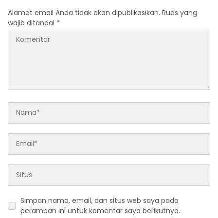
Simposium Nasional
Alamat email Anda tidak akan dipublikasikan.
Ruas yang
bertema “Urgensi Undang-
wajib ditandai
*
Undang Perekonomian
Nasional dan
Kesejahteraan Sosial
dalam Menata Bangsa
Menuju Indonesia Emas
2045”
Simpan nama, email, dan situs web saya pada
peramban ini untuk komentar saya berikutnya.