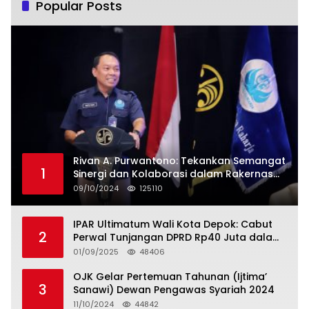
Popular Posts
Rivan A. Purwantono: Tekankan Semangat
1
Sinergi dan Kolaborasi dalam Rakernas
Serikat Pekerja Jasa Raharja
09/10/2024
125110
IPAR Ultimatum Wali Kota Depok: Cabut
2
Perwal Tunjangan DPRD Rp40 Juta dalam
5 Hari atau Hadapi Aksi Rakyat
01/09/2025
48406
OJK Gelar Pertemuan Tahunan (Ijtima’
3
Sanawi) Dewan Pengawas Syariah 2024
11/10/2024
44842