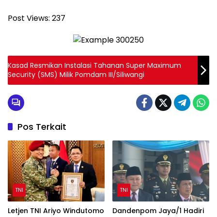
Post Views:
237
Kasad Resmikan Instalasi Tahanan Super Maximum
Security (SMS) Milik Pomdam III/Siliwangi
Pos Terkait
TNI
TNI
Letjen TNI Ariyo Windutomo
Dandenpom Jaya/1 Hadiri