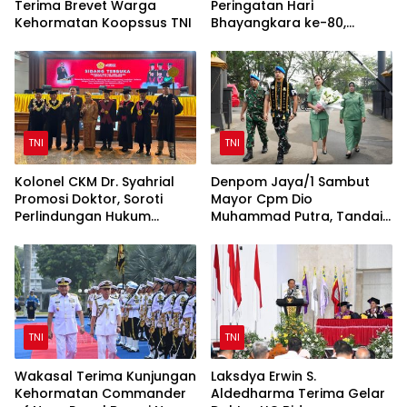
Terima Brevet Warga
Peringatan Hari
Kehormatan Koopssus TNI
Bhayangkara ke-80,
Perkuat Sinergi TNI-Polri
TNI
TNI
Kolonel CKM Dr. Syahrial
Denpom Jaya/1 Sambut
Promosi Doktor, Soroti
Mayor Cpm Dio
Perlindungan Hukum
Muhammad Putra, Tandai
Prajurit TNI Penyandang
Awal Kepemimpinan Baru
Disabilitas
TNI
TNI
Wakasal Terima Kunjungan
Laksdya Erwin S.
Kehormatan Commander
Aldedharma Terima Gelar