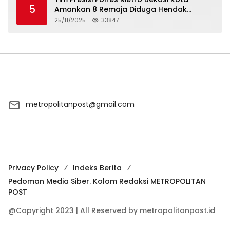
5
Amankan 8 Remaja Diduga Hendak
Tawuran
25/11/2025
33847
metropolitanpost@gmail.com
Privacy Policy
Indeks Berita
Pedoman Media Siber. Kolom Redaksi METROPOLITAN
POST
@Copyright 2023 | All Reserved by metropolitanpost.id