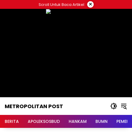
Langsung
×
Scroll Untuk Baca Artikel
ke
konten
METROPOLITAN POST
BERITA
APOLEKSOSBUD
HANKAM
BUMN
PEMERI