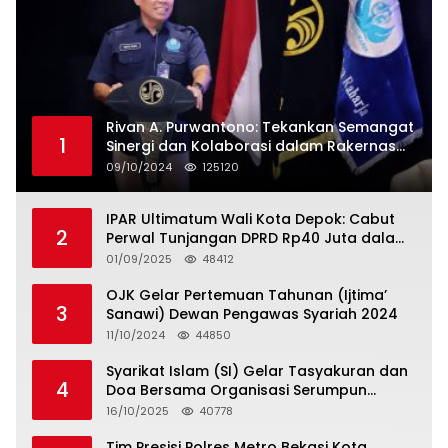
Rivan A. Purwantono: Tekankan Semangat
1
Sinergi dan Kolaborasi dalam Rakernas
Serikat Pekerja Jasa Raharja
09/10/2024
125120
IPAR Ultimatum Wali Kota Depok: Cabut
2
Perwal Tunjangan DPRD Rp40 Juta dalam
5 Hari atau Hadapi Aksi Rakyat
01/09/2025
48412
OJK Gelar Pertemuan Tahunan (Ijtima’
3
Sanawi) Dewan Pengawas Syariah 2024
11/10/2024
44850
Syarikat Islam (SI) Gelar Tasyakuran dan
4
Doa Bersama Organisasi Serumpun
Syarikat Islam Doa
16/10/2025
40778
Tim Presisi Polres Metro Bekasi Kota