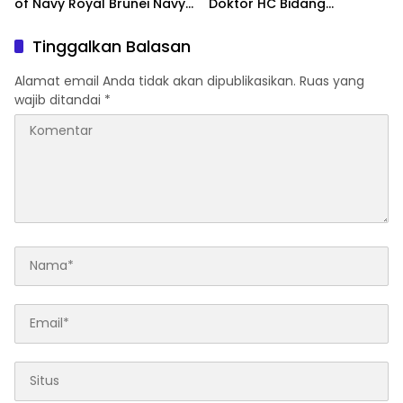
of Navy Royal Brunei Navy
Doktor HC Bidang
di Mabesal
Kemaritiman dari Unsrat
Tinggalkan Balasan
Alamat email Anda tidak akan dipublikasikan.
Ruas yang
wajib ditandai
*