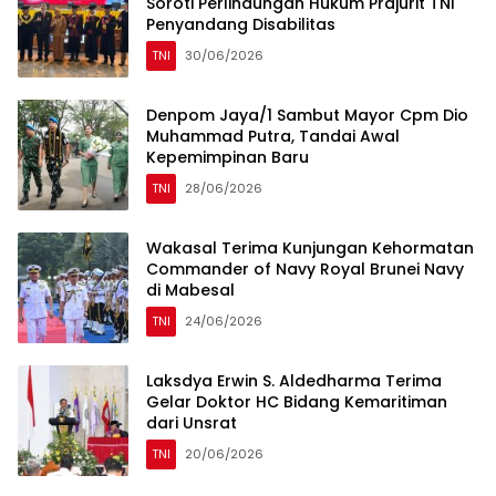
Soroti Perlindungan Hukum Prajurit TNI
Penyandang Disabilitas
TNI
30/06/2026
Denpom Jaya/1 Sambut Mayor Cpm Dio
Muhammad Putra, Tandai Awal
Kepemimpinan Baru
TNI
28/06/2026
Wakasal Terima Kunjungan Kehormatan
Commander of Navy Royal Brunei Navy
di Mabesal
TNI
24/06/2026
Laksdya Erwin S. Aldedharma Terima
Gelar Doktor HC Bidang Kemaritiman
dari Unsrat
TNI
20/06/2026