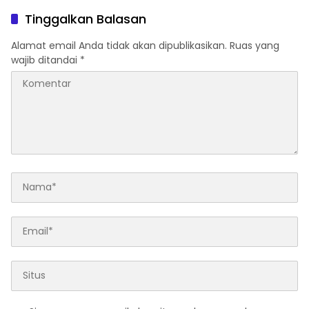
Indah Golf Jakarta
2026 & Dibuka Resmi
Tinggalkan Balasan
Pramono Anung (Gubernur
DKI Jakarta)
Alamat email Anda tidak akan dipublikasikan.
Ruas yang
wajib ditandai
*