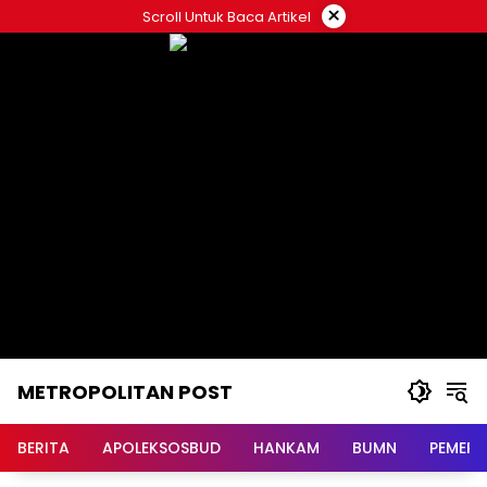
Langsung
×
Scroll Untuk Baca Artikel
ke
konten
METROPOLITAN POST
BERITA
APOLEKSOSBUD
HANKAM
BUMN
PEMERI