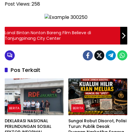
Post Views:
258
Lanal Bintan Nonton Bareng Film Believe di
Tanjungpinang City Center
Pos Terkait
BERITA
BERITA
DEKLARASI NASIONAL
Sungai Robut Disorot, Polisi
PERLINDUNGAN SOSIAL
Turun: Publik Desak