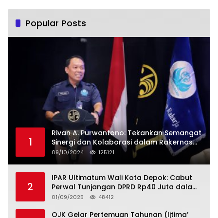
Popular Posts
Rivan A. Purwantono: Tekankan Semangat
1
Sinergi dan Kolaborasi dalam Rakernas
Serikat Pekerja Jasa Raharja
09/10/2024
125121
IPAR Ultimatum Wali Kota Depok: Cabut
2
Perwal Tunjangan DPRD Rp40 Juta dalam
5 Hari atau Hadapi Aksi Rakyat
01/09/2025
48412
OJK Gelar Pertemuan Tahunan (Ijtima’