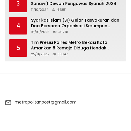
3
Sanawi) Dewan Pengawas Syariah 2024
11/10/2024
44851
Syarikat Islam (SI) Gelar Tasyakuran dan
4
Doa Bersama Organisasi Serumpun
Syarikat Islam Doa
16/10/2025
40778
Tim Presisi Polres Metro Bekasi Kota
5
Amankan 8 Remaja Diduga Hendak
Tawuran
25/11/2025
33847
metropolitanpost@gmail.com