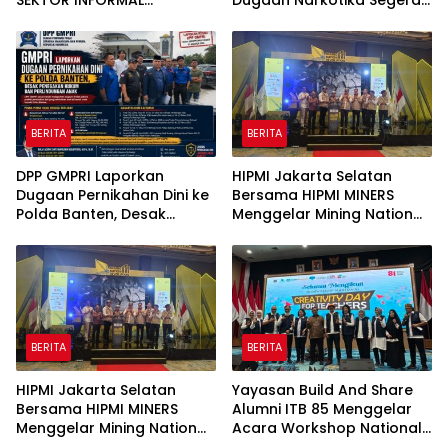
SEKTOR INFORMAL
Dugaan Narkotika Segera
PERSAMPAHAN
Diusut
DILUNCURKAN, PEMERINTAH
PERKUAT PERLINDUNGAN
4.000 PEMULUNG BANTAR
GEBANG
BERITA
BERITA
DPP GMPRI Laporkan
HIPMI Jakarta Selatan
Dugaan Pernikahan Dini ke
Bersama HIPMI MINERS
Polda Banten, Desak
Menggelar Mining Nation
Penegakan Hukum dan
Revolution 2026 Di Pondok
Perlindungan Anak
Indah Golf Jakarta
BERITA
BERITA
HIPMI Jakarta Selatan
Yayasan Build And Share
Bersama HIPMI MINERS
Alumni ITB 85 Menggelar
Menggelar Mining Nation
Acara Workshop National
Revolution 2026 Di Pondok
Creativity Day for Teacher