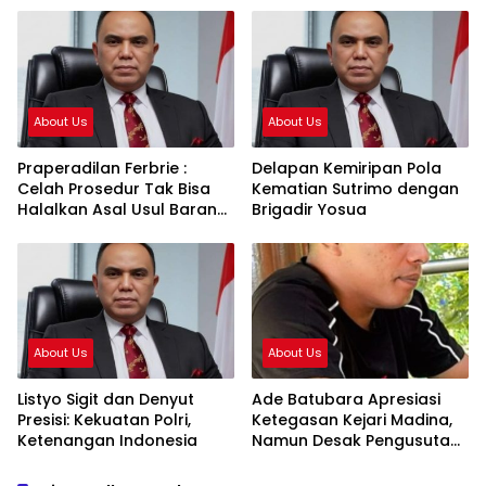
Penempatan Prosedural
About Us
About Us
Praperadilan Ferbrie :
Delapan Kemiripan Pola
Celah Prosedur Tak Bisa
Kematian Sutrimo dengan
Halalkan Asal Usul Barang
Brigadir Yosua
Bukti
About Us
About Us
Listyo Sigit dan Denyut
Ade Batubara Apresiasi
Presisi: Kekuatan Polri,
Ketegasan Kejari Madina,
Ketenangan Indonesia
Namun Desak Pengusutan
Tuntas dan Penetapan
Status Seluruh Pihak yang