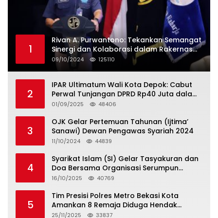
Rivan A. Purwantono: Tekankan Semangat
1
Sinergi dan Kolaborasi dalam Rakernas
Serikat Pekerja Jasa Raharja
09/10/2024
125110
IPAR Ultimatum Wali Kota Depok: Cabut
2
Perwal Tunjangan DPRD Rp40 Juta dalam
5 Hari atau Hadapi Aksi Rakyat
01/09/2025
48406
OJK Gelar Pertemuan Tahunan (Ijtima’
3
Sanawi) Dewan Pengawas Syariah 2024
11/10/2024
44839
Syarikat Islam (SI) Gelar Tasyakuran dan
4
Doa Bersama Organisasi Serumpun
Syarikat Islam Doa
16/10/2025
40769
Tim Presisi Polres Metro Bekasi Kota
5
Amankan 8 Remaja Diduga Hendak
Tawuran
25/11/2025
33837