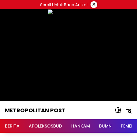
Langsung
×
Scroll Untuk Baca Artikel
ke
konten
METROPOLITAN POST
BERITA
APOLEKSOSBUD
HANKAM
BUMN
PEMERI