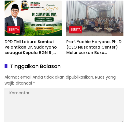
2026 & Dibuka Resmi
Industri Taman Rekreasi
Pramono Anung (Gubernur
dan Ekosistem Pariwisata
DKI Jakarta)
di Tanah Air
BERITA
BERITA
DPD TMI Labura Sambut
Prof. Yudhie Haryono, Ph. D
Pelantikan Dr. Sudaryono
(CEO Nusantara Center)
sebagai Kepala BGN RI,
Meluncurkan Buku
Optimistis Perkuat
Soemitro Djojohadikusumo
Ketahanan Pangan dan
Anti Penjajahan yang
Tinggalkan Balasan
Gizi Nasional
dirangkaikan dengan
Simposium Nasional
Alamat email Anda tidak akan dipublikasikan.
Ruas yang
bertema “Urgensi Undang-
wajib ditandai
*
Undang Perekonomian
Nasional dan
Kesejahteraan Sosial
dalam Menata Bangsa
Menuju Indonesia Emas
2045”