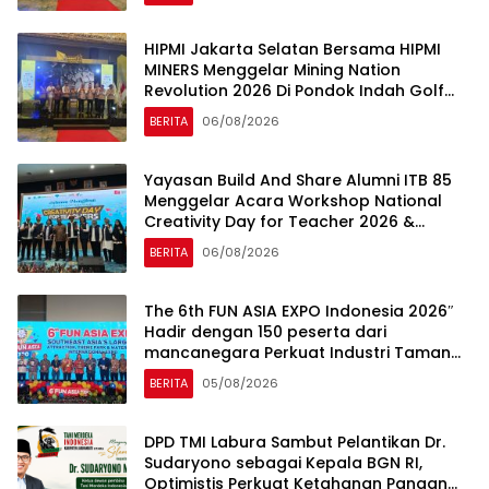
HIPMI Jakarta Selatan Bersama HIPMI
MINERS Menggelar Mining Nation
Revolution 2026 Di Pondok Indah Golf
Jakarta
BERITA
06/08/2026
Yayasan Build And Share Alumni ITB 85
Menggelar Acara Workshop National
Creativity Day for Teacher 2026 &
Dibuka Resmi Pramono Anung (Gubernur
BERITA
06/08/2026
DKI Jakarta)
The 6th FUN ASIA EXPO Indonesia 2026″
Hadir dengan 150 peserta dari
mancanegara Perkuat Industri Taman
Rekreasi dan Ekosistem Pariwisata di
BERITA
05/08/2026
Tanah Air
DPD TMI Labura Sambut Pelantikan Dr.
Sudaryono sebagai Kepala BGN RI,
Optimistis Perkuat Ketahanan Pangan