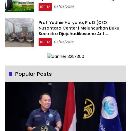
dan Gizi Nasional
BERITA
05/08/2026
Prof. Yudhie Haryono, Ph. D (CEO
Nusantara Center) Meluncurkan Buku
Soemitro Djojohadikusumo Anti
Penjajahan yang dirangkaikan dengan
BERITA
04/08/2026
Simposium Nasional bertema “Urgensi
Undang-Undang Perekonomian
Nasional dan Kesejahteraan Sosial
dalam Menata Bangsa Menuju Indonesia
Emas 2045”
Popular Posts