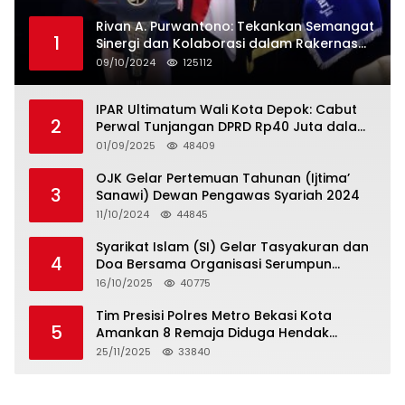
Rivan A. Purwantono: Tekankan Semangat
1
Sinergi dan Kolaborasi dalam Rakernas
Serikat Pekerja Jasa Raharja
09/10/2024
125112
IPAR Ultimatum Wali Kota Depok: Cabut
2
Perwal Tunjangan DPRD Rp40 Juta dalam
5 Hari atau Hadapi Aksi Rakyat
01/09/2025
48409
OJK Gelar Pertemuan Tahunan (Ijtima’
3
Sanawi) Dewan Pengawas Syariah 2024
11/10/2024
44845
Syarikat Islam (SI) Gelar Tasyakuran dan
4
Doa Bersama Organisasi Serumpun
Syarikat Islam Doa
16/10/2025
40775
Tim Presisi Polres Metro Bekasi Kota
5
Amankan 8 Remaja Diduga Hendak
Tawuran
25/11/2025
33840