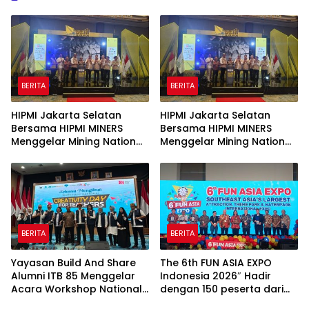
BERITA
BERITA
HIPMI Jakarta Selatan
HIPMI Jakarta Selatan
Bersama HIPMI MINERS
Bersama HIPMI MINERS
Menggelar Mining Nation
Menggelar Mining Nation
Revolution 2026 Di Pondok
Revolution 2026 Di Pondok
Indah Golf Jakarta
Indah Golf Jakarta
BERITA
BERITA
Yayasan Build And Share
The 6th FUN ASIA EXPO
Alumni ITB 85 Menggelar
Indonesia 2026″ Hadir
Acara Workshop National
dengan 150 peserta dari
Creativity Day for Teacher
mancanegara Perkuat