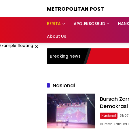
Langsung
METROPOLITAN POST
ke
konten
BERITA
APOLEKSOSBUD
HAN
About Us
×
Breaking News
Nasional
Bursah Zarn
Demokrasi 
Nasional
31/0
Bursah Zarnubi 