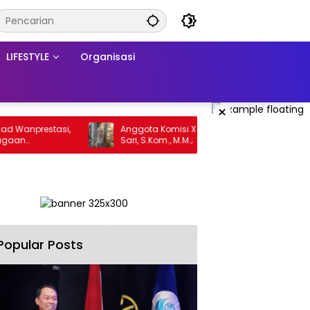
LIFESTYLE
Organisasi
×
nprestasi,
Anggota Komisi X DPR RI Dr. Hj. Karmila
n
Sari, S.Kom., M.M.; Sosok Bahlil Lahadalia
set PT GME
bisa Menjadi Sumber Inspirasi bagi
Generasi Muda, Pelaku Usaha,
Pemerintah, maupun Pemangku
Kepentingan lainnya untuk bersama-
sama Memberikan Kontribusi bagi
Pembangunan Nasional.
Popular Posts