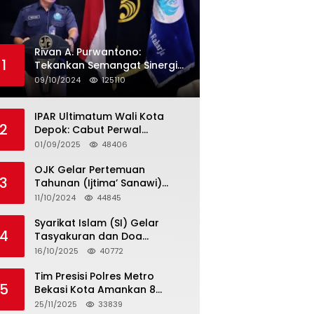
Rivan A. Purwantono:
1
Tekankan Semangat Sinergi
dan Kolaborasi dalam
09/10/2024
125110
Rakernas Serikat Pekerja Jasa
Raharja
IPAR Ultimatum Wali Kota
2
Depok: Cabut Perwal
Tunjangan DPRD Rp40 Juta
01/09/2025
48406
dalam 5 Hari atau Hadapi
Aksi Rakyat
OJK Gelar Pertemuan
3
Tahunan (Ijtima’ Sanawi)
Dewan Pengawas Syariah
11/10/2024
44845
2024
Syarikat Islam (SI) Gelar
4
Tasyakuran dan Doa
Bersama Organisasi
16/10/2025
40772
Serumpun Syarikat Islam Doa
Tim Presisi Polres Metro
5
Bekasi Kota Amankan 8
Remaja Diduga Hendak
25/11/2025
33839