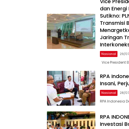
Vice Presi
dan Energi 
Sutikno: PL
Transmisi 
Menargetka
Jaringan T
Interkoneks
Nasional
29/0
Vice President E
RPA Indone
Insani, Per
Nasional
28/0
RPA Indonesia D
RPA INDON
Investasi 