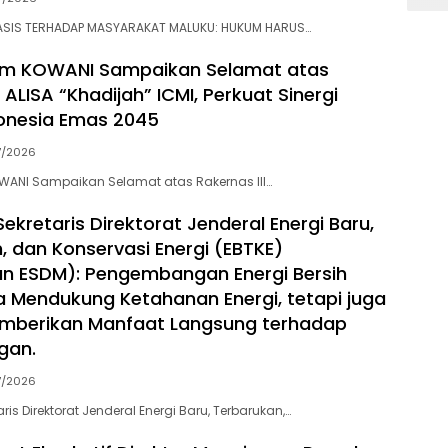
RASIS TERHADAP MASYARAKAT MALUKU: HUKUM HARUS…
m KOWANI Sampaikan Selamat atas
I ALISA “Khadijah” ICMI, Perkuat Sinergi
onesia Emas 2045
7/2026
ANI Sampaikan Selamat atas Rakernas III…
(Sekretaris Direktorat Jenderal Energi Baru,
, dan Konservasi Energi (EBTKE)
n ESDM): Pengembangan Energi Bersih
a Mendukung Ketahanan Energi, tetapi juga
berikan Manfaat Langsung terhadap
gan.
7/2026
taris Direktorat Jenderal Energi Baru, Terbarukan,…