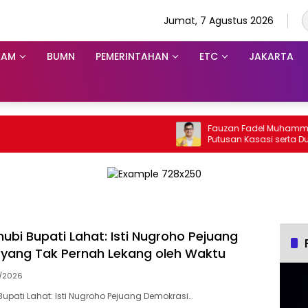
Jumat, 7 Agustus 2026
KAM
BUMN
PEMERINTAHAN
ETC
JAKARTA
Fauzan Fadel Muhammad Wa
Putusan Kasasi serta Dugaa
Penyalahgunaan Dana dan A
ubi Bupati Lahat: Isti Nugroho Pejuang
yang Tak Pernah Lekang oleh Waktu
7/2026
Bupati Lahat: Isti Nugroho Pejuang Demokrasi…