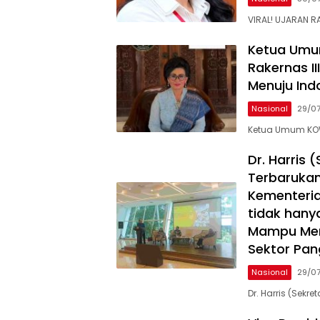
VIRAL! UJARAN 
Ketua Umu
Rakernas II
Menuju Ind
Nasional
29/0
Ketua Umum KOW
Dr. Harris 
Terbarukan
Kementeria
tidak hany
Mampu Mem
Sektor Pan
Nasional
29/0
Dr. Harris (Sekre