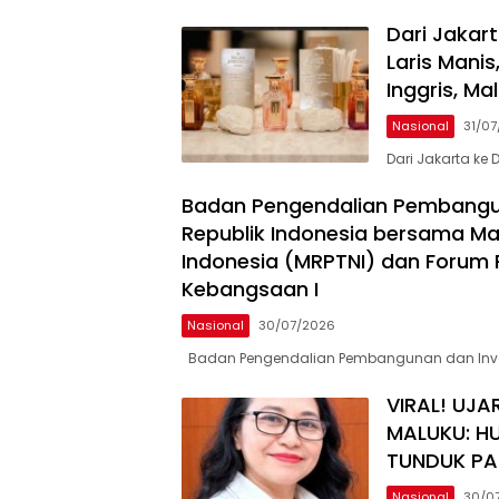
Dari Jakart
Laris Mani
Inggris, Ma
Nasional
31/0
Dari Jakarta ke 
Badan Pengendalian Pembangun
Republik Indonesia bersama Maj
Indonesia (MRPTNI) dan Forum R
Kebangsaan I
Nasional
30/07/2026
Badan Pengendalian Pembangunan dan Inves
VIRAL! UJ
MALUKU: H
TUNDUK PA
Nasional
30/0