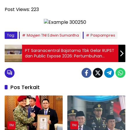
Post Views:
223
Tag:
Mayjen TNI Edwin Sumantha
Paspampres
PT Saranacentral Bajatama Tbk Gelar RUPST
dan Public Expose 2026: Pertumbuhan
Berkelanjutan Untuk Masa Depan Yang
Tangguh
Pos Terkait
TNI
TNI