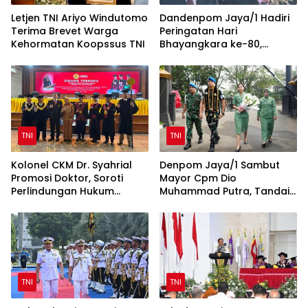
Letjen TNI Ariyo Windutomo
Dandenpom Jaya/1 Hadiri
Terima Brevet Warga
Peringatan Hari
Kehormatan Koopssus TNI
Bhayangkara ke-80,
Perkuat Sinergi TNI-Polri
TNI
TNI
Kolonel CKM Dr. Syahrial
Denpom Jaya/1 Sambut
Promosi Doktor, Soroti
Mayor Cpm Dio
Perlindungan Hukum
Muhammad Putra, Tandai
Prajurit TNI Penyandang
Awal Kepemimpinan Baru
Disabilitas
TNI
TNI