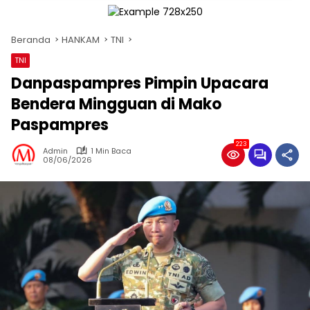
Beranda
HANKAM
TNI
TNI
Danpaspampres Pimpin Upacara
Bendera Mingguan di Mako
Paspampres
223
Admin
1 Min Baca
08/06/2026