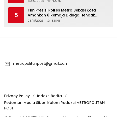
Syarikat Islam Doa
16/10/2025
40775
Tim Presisi Polres Metro Bekasi Kota
5
Amankan 8 Remaja Diduga Hendak
Tawuran
25/11/2025
33841
metropolitanpost@gmail.com
Privacy Policy
Indeks Berita
Pedoman Media Siber. Kolom Redaksi METROPOLITAN
POST