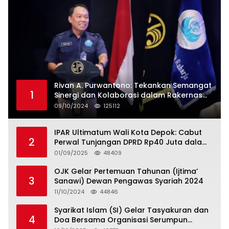
Rivan A. Purwantono: Tekankan Semangat
1
Sinergi dan Kolaborasi dalam Rakernas
Serikat Pekerja Jasa Raharja
09/10/2024
125112
IPAR Ultimatum Wali Kota Depok: Cabut
2
Perwal Tunjangan DPRD Rp40 Juta dalam
5 Hari atau Hadapi Aksi Rakyat
01/09/2025
48409
OJK Gelar Pertemuan Tahunan (Ijtima’
3
Sanawi) Dewan Pengawas Syariah 2024
11/10/2024
44846
Syarikat Islam (SI) Gelar Tasyakuran dan
4
Doa Bersama Organisasi Serumpun