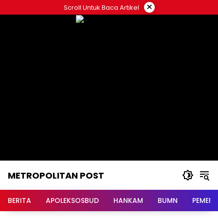
Langsung
×
Scroll Untuk Baca Artikel
ke
konten
METROPOLITAN POST
BERITA
APOLEKSOSBUD
HANKAM
BUMN
PEMERI