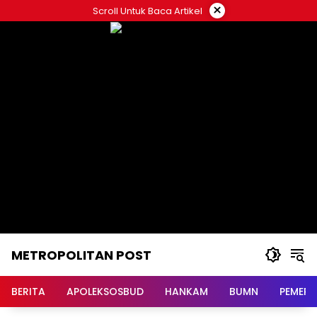
Langsung
×
Scroll Untuk Baca Artikel
ke
konten
METROPOLITAN POST
BERITA
APOLEKSOSBUD
HANKAM
BUMN
PEMERI