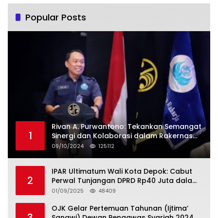
Popular Posts
Rivan A. Purwantono: Tekankan Semangat
1
Sinergi dan Kolaborasi dalam Rakernas
Serikat Pekerja Jasa Raharja
09/10/2024
125112
IPAR Ultimatum Wali Kota Depok: Cabut
2
Perwal Tunjangan DPRD Rp40 Juta dalam
5 Hari atau Hadapi Aksi Rakyat
01/09/2025
48409
OJK Gelar Pertemuan Tahunan (Ijtima’
3
Sanawi) Dewan Pengawas Syariah 2024