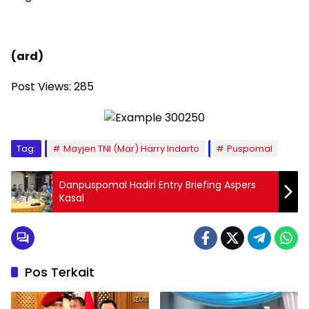
(ard)
Post Views:
285
Tag:
Mayjen TNI (Mar) Harry Indarto
Puspomal
Danpuspomal Hadiri Entry Briefing Aspers
Kasal
Pos Terkait