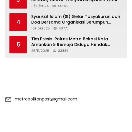
11/10/2024
44845
Syarikat Islam (SI) Gelar Tasyakuran dan
4
Doa Bersama Organisasi Serumpun
Syarikat Islam Doa
16/10/2025
40773
Tim Presisi Polres Metro Bekasi Kota
5
Amankan 8 Remaja Diduga Hendak
Tawuran
25/11/2025
33839
metropolitanpost@gmail.com