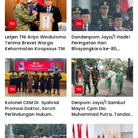
TNI
TNI
Letjen TNI Ariyo Windutomo
Dandenpom Jaya/1 Hadiri
Terima Brevet Warga
Peringatan Hari
Kehormatan Koopssus TNI
Bhayangkara ke-80,
Perkuat Sinergi TNI-Polri
TNI
TNI
Kolonel CKM Dr. Syahrial
Denpom Jaya/1 Sambut
Promosi Doktor, Soroti
Mayor Cpm Dio
Perlindungan Hukum
Muhammad Putra, Tandai
Prajurit TNI Penyandang
Awal Kepemimpinan Baru
Disabilitas