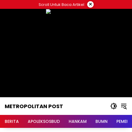
Langsung
×
Scroll Untuk Baca Artikel
ke
konten
METROPOLITAN POST
BERITA
APOLEKSOSBUD
HANKAM
BUMN
PEMERI