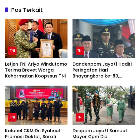
Pos Terkait
TNI
TNI
Letjen TNI Ariyo Windutomo
Dandenpom Jaya/1 Hadiri
Terima Brevet Warga
Peringatan Hari
Kehormatan Koopssus TNI
Bhayangkara ke-80,
Perkuat Sinergi TNI-Polri
TNI
TNI
Kolonel CKM Dr. Syahrial
Denpom Jaya/1 Sambut
Promosi Doktor, Soroti
Mayor Cpm Dio