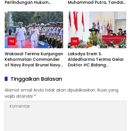
Perlindungan Hukum
Muhammad Putra, Tandai
Prajurit TNI Penyandang
Awal Kepemimpinan Baru
Disabilitas
TNI
TNI
Wakasal Terima Kunjungan
Laksdya Erwin S.
Kehormatan Commander
Aldedharma Terima Gelar
of Navy Royal Brunei Navy
Doktor HC Bidang
di Mabesal
Kemaritiman dari Unsrat
Tinggalkan Balasan
Alamat email Anda tidak akan dipublikasikan.
Ruas yang
wajib ditandai
*