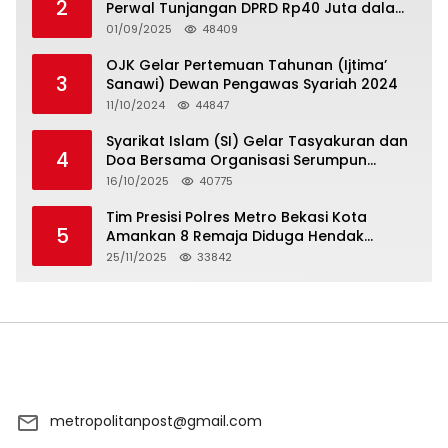
2
Perwal Tunjangan DPRD Rp40 Juta dalam
5 Hari atau Hadapi Aksi Rakyat
01/09/2025
48409
OJK Gelar Pertemuan Tahunan (Ijtima’
3
Sanawi) Dewan Pengawas Syariah 2024
11/10/2024
44847
Syarikat Islam (SI) Gelar Tasyakuran dan
4
Doa Bersama Organisasi Serumpun
Syarikat Islam Doa
16/10/2025
40775
Tim Presisi Polres Metro Bekasi Kota
5
Amankan 8 Remaja Diduga Hendak
Tawuran
25/11/2025
33842
metropolitanpost@gmail.com