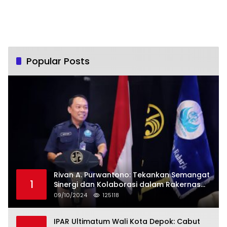
Popular Posts
Rivan A. Purwantono: Tekankan Semangat
1
Sinergi dan Kolaborasi dalam Rakernas
Serikat Pekerja Jasa Raharja
09/10/2024
125118
IPAR Ultimatum Wali Kota Depok: Cabut