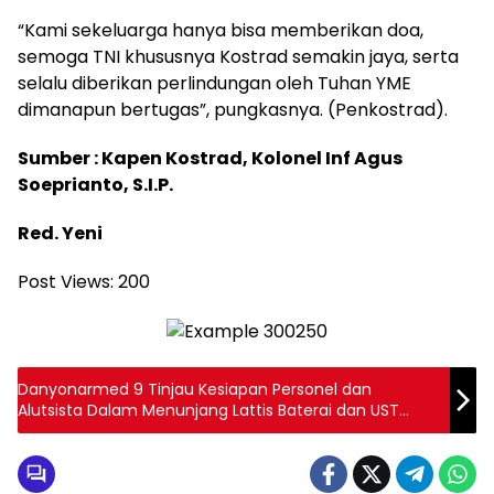
“Kami sekeluarga hanya bisa memberikan doa,
semoga TNI khususnya Kostrad semakin jaya, serta
selalu diberikan perlindungan oleh Tuhan YME
dimanapun bertugas”, pungkasnya. (Penkostrad).
Sumber : Kapen Kostrad, Kolonel Inf Agus
Soeprianto, S.I.P.
Red. Yeni
Post Views:
200
Danyonarmed 9 Tinjau Kesiapan Personel dan
Alutsista Dalam Menunjang Lattis Baterai dan UST
Baterai