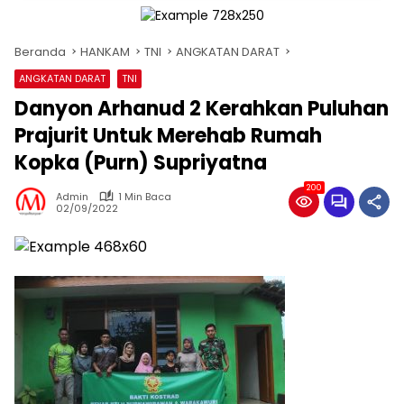
Beranda
HANKAM
TNI
ANGKATAN DARAT
ANGKATAN DARAT
TNI
Danyon Arhanud 2 Kerahkan Puluhan
Prajurit Untuk Merehab Rumah
Kopka (Purn) Supriyatna
200
Admin
1 Min Baca
02/09/2022