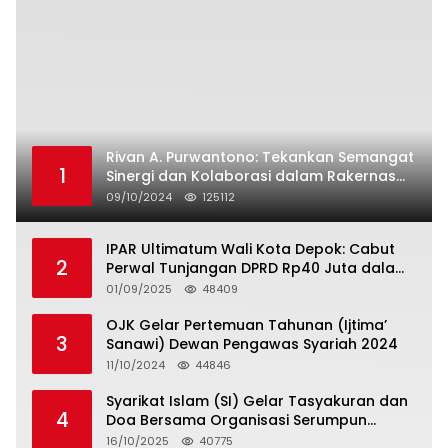
Rivan A. Purwantono: Tekankan Semangat
1
Sinergi dan Kolaborasi dalam Rakernas
Serikat Pekerja Jasa Raharja
09/10/2024
125112
IPAR Ultimatum Wali Kota Depok: Cabut
2
Perwal Tunjangan DPRD Rp40 Juta dalam
5 Hari atau Hadapi Aksi Rakyat
01/09/2025
48409
OJK Gelar Pertemuan Tahunan (Ijtima’
3
Sanawi) Dewan Pengawas Syariah 2024
11/10/2024
44846
Syarikat Islam (SI) Gelar Tasyakuran dan
4
Doa Bersama Organisasi Serumpun
Syarikat Islam Doa
16/10/2025
40775