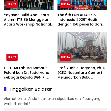
BERITA
BERITA
Yayasan Build And Share
The 6th FUN ASIA EXPO
Alumni ITB 85 Menggelar
Indonesia 2026″ Hadir
Acara Workshop National
dengan 150 peserta dari
Creativity Day for Teacher
mancanegara Perkuat
2026 & Dibuka Resmi
Industri Taman Rekreasi
Pramono Anung (Gubernur
dan Ekosistem Pariwisata
DKI Jakarta)
di Tanah Air
BERITA
BERITA
DPD TMI Labura Sambut
Prof. Yudhie Haryono, Ph. D
Pelantikan Dr. Sudaryono
(CEO Nusantara Center)
sebagai Kepala BGN RI,
Meluncurkan Buku
Optimistis Perkuat
Soemitro Djojohadikusumo
Ketahanan Pangan dan
Anti Penjajahan yang
Tinggalkan Balasan
Gizi Nasional
dirangkaikan dengan
Simposium Nasional
Alamat email Anda tidak akan dipublikasikan.
Ruas yang
bertema “Urgensi Undang-
wajib ditandai
*
Undang Perekonomian
Nasional dan