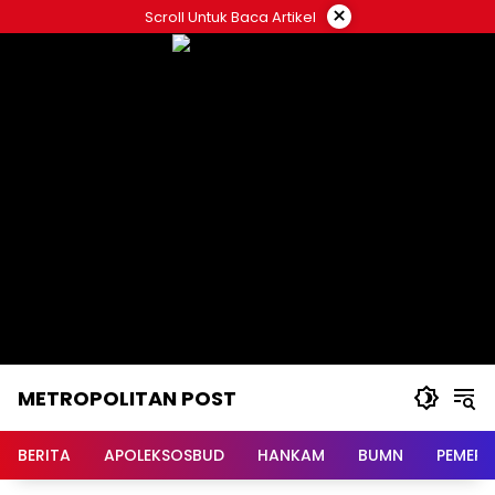
Langsung
×
Scroll Untuk Baca Artikel
ke
konten
METROPOLITAN POST
BERITA
APOLEKSOSBUD
HANKAM
BUMN
PEMERI