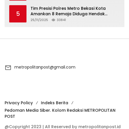
Tim Presisi Polres Metro Bekasi Kota
5
Amankan 8 Remaja Diduga Hendak
Tawuran
25/11/2025
33841
metropolitanpost@gmail.com
Privacy Policy
Indeks Berita
Pedoman Media Siber. Kolom Redaksi METROPOLITAN
POST
@Copyright 2023 | All Reserved by metropolitanpost.id