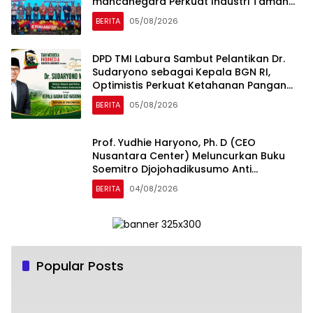
mancanegara Perkuat Industri Taman
Rekreasi dan Ekosistem Pariwisata di
BERITA
05/08/2026
Tanah Air
DPD TMI Labura Sambut Pelantikan Dr.
Sudaryono sebagai Kepala BGN RI,
Optimistis Perkuat Ketahanan Pangan
dan Gizi Nasional
BERITA
05/08/2026
Prof. Yudhie Haryono, Ph. D (CEO
Nusantara Center) Meluncurkan Buku
Soemitro Djojohadikusumo Anti
Penjajahan yang dirangkaikan dengan
BERITA
04/08/2026
Simposium Nasional bertema “Urgensi
Undang-Undang Perekonomian
Nasional dan Kesejahteraan Sosial
dalam Menata Bangsa Menuju Indonesia
Emas 2045”
Popular Posts