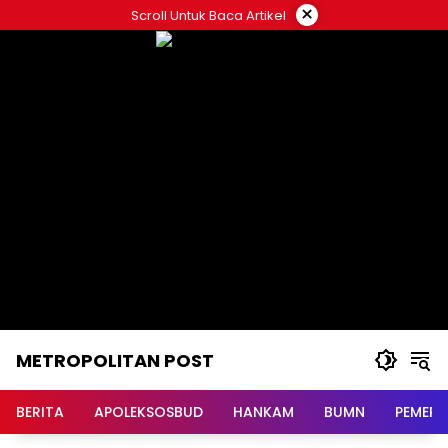
Langsung
×
Scroll Untuk Baca Artikel
ke
konten
METROPOLITAN POST
BERITA
APOLEKSOSBUD
HANKAM
BUMN
PEMERI