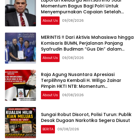
Momentum Bagus Bagi Polri Untuk
Menyempurnakan Capaian Setelah
Membongkar Kasus Febrie
About Us
09/08/2026
MERINTIS !! Dari Aktivis Mahasiswa hingga
Komisaris BUMN, Perjalanan Panjang
Syafrudin Budiman “Gus Din” dalam
Dunia Pergerakan dan Pengabdian
About Us
09/08/2026
Publik
Raja Agung Nusantara Apresiasi
Terpilihnya Kembali H. Willgo Zainar
Pimpin HKTI NTB: Momentum
Memperkuat Ketahanan Pangan
About Us
09/08/2026
Nasional
Sungai Robut Disorot, Polisi Turun: Publik
Desak Dugaan Narkotika Segera Diusut
BERITA
09/08/2026