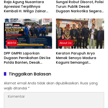
Raja Agung Nusantara
Sungai Robut Disorot, Polisi
Apresiasi Terpilihnya
Turun: Publik Desak
Kembali H. Willgo Zainar
Dugaan Narkotika Segera
Pimpin HKTI NTB:
Diusut
Momentum Memperkuat
Ketahanan Pangan
Nasional
BERITA
About Us
DPP GMPRI Laporkan
Keraton Parupuh Aryo
Dugaan Pernikahan Dini ke
Menak Senoyo Madura
Polda Banten, Desak
Kagumi Semangat
Penegakan Hukum dan
Persatuan dalam Kongres
Perlindungan Anak
Kebudayaan Nusantara
Tinggalkan Balasan
2026
Alamat email Anda tidak akan dipublikasikan.
Ruas yang
wajib ditandai
*