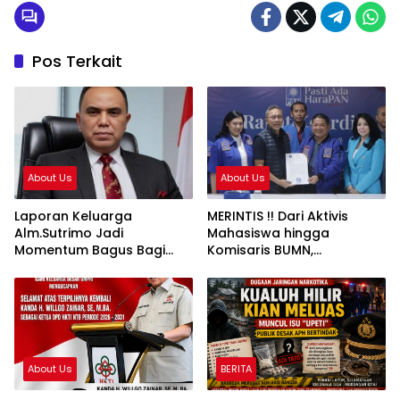
Pos Terkait
About Us
About Us
Laporan Keluarga
MERINTIS !! Dari Aktivis
Alm.Sutrimo Jadi
Mahasiswa hingga
Momentum Bagus Bagi
Komisaris BUMN,
Polri Untuk
Perjalanan Panjang
Menyempurnakan Capaian
Syafrudin Budiman “Gus
Setelah Membongkar
Din” dalam Dunia
Kasus Febrie
Pergerakan dan
Pengabdian Publik
About Us
BERITA