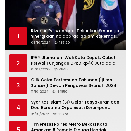
Rivan A. Purwantono: Tekankan Semangat
1
Sinergi dan Kolaborasi dalam Rakernas
Serikat Pekerja Jasa Raharja
09/10/2024
125120
IPAR Ultimatum Wali Kota Depok: Cabut
2
Perwal Tunjangan DPRD Rp40 Juta dalam
5 Hari atau Hadapi Aksi Rakyat
01/09/2025
48412
OJK Gelar Pertemuan Tahunan (Ijtima’
3
Sanawi) Dewan Pengawas Syariah 2024
11/10/2024
44850
Syarikat Islam (SI) Gelar Tasyakuran dan
4
Doa Bersama Organisasi Serumpun
Syarikat Islam Doa
16/10/2025
40778
Tim Presisi Polres Metro Bekasi Kota
5
Amankan 8 Remaja Diduga Hendak