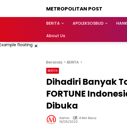
Langsung
METROPOLITAN POST
ke
konten
BERITA
APOLEKSOSBUD
HAN
About Us
×
Beranda
BERITA
BERITA
Dihadiri Banyak To
FORTUNE Indonesi
Dibuka
Admin
4 Min Baca
19/05/2022