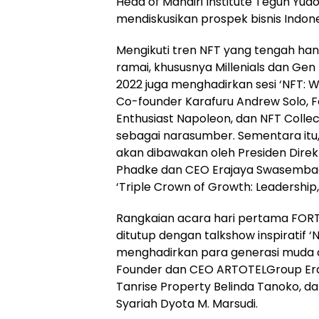
Head of Mandiri Institute Teguh Yu
mendiskusikan prospek bisnis Indones
Mengikuti tren NFT yang tengah han
ramai, khususnya Millenials dan Ge
2022 juga menghadirkan sesi ‘NFT: 
Co-founder Karafuru Andrew Solo, 
Enthusiast Napoleon, dan NFT Collec
sebagai narasumber. Sementara itu,
akan dibawakan oleh Presiden Direk
Phadke dan CEO Erajaya Swasembad
‘Triple Crown of Growth: Leadership,
Rangkaian acara hari pertama FOR
ditutup dengan talkshow inspiratif 
menghadirkan para generasi muda di 
Founder dan CEO ARTOTELGroup Eras
Tanrise Property Belinda Tanoko, da
Syariah Dyota M. Marsudi.