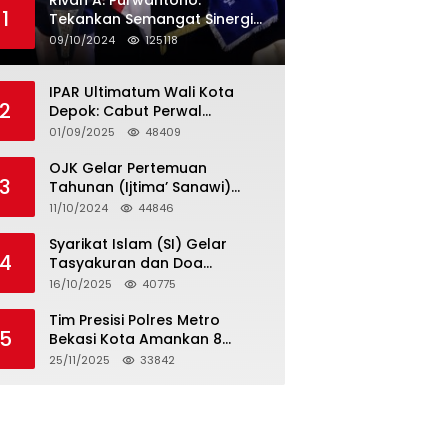
Rivan A. Purwantono:
1
Tekankan Semangat Sinergi
dan Kolaborasi dalam
09/10/2024
125118
Rakernas Serikat Pekerja Jasa
Raharja
IPAR Ultimatum Wali Kota
2
Depok: Cabut Perwal
Tunjangan DPRD Rp40 Juta
01/09/2025
48409
dalam 5 Hari atau Hadapi
Aksi Rakyat
OJK Gelar Pertemuan
3
Tahunan (Ijtima’ Sanawi)
Dewan Pengawas Syariah
11/10/2024
44846
2024
Syarikat Islam (SI) Gelar
4
Tasyakuran dan Doa
Bersama Organisasi
16/10/2025
40775
Serumpun Syarikat Islam Doa
Tim Presisi Polres Metro
5
Bekasi Kota Amankan 8
Remaja Diduga Hendak
25/11/2025
33842
Tawuran