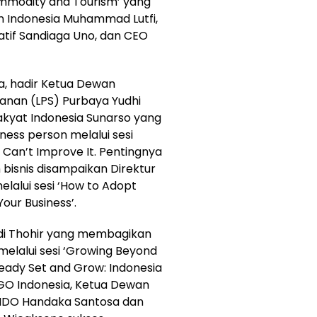
Commodity and Tourism’ yang
 Indonesia Muhammad Lutfi,
atif Sandiaga Uno, dan CEO
a, hadir Ketua Dewan
anan (LPS) Purbaya Yudhi
kyat Indonesia Sunarso yang
ness person melalui sesi
u Can’t Improve It. Pentingnya
isnis disampaikan Direktur
lalui sesi ‘How to Adopt
our Business’.
di Thohir yang membagikan
elalui sesi ‘Growing Beyond
Ready Set and Grow: Indonesia
OGO Indonesia, Ketua Dewan
NDO Handaka Santosa dan