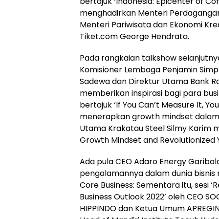
bertajuk ‘Indonesia: Epicenter of 
menghadirkan Menteri Perdagangan
Menteri Pariwisata dan Ekonomi Kre
Tiket.com George Hendrata.
Pada rangkaian talkshow selanjutny
Komisioner Lembaga Penjamin Simp
Sadewa dan Direktur Utama Bank Ra
memberikan inspirasi bagi para busi
bertajuk ‘If You Can’t Measure It, Yo
menerapkan growth mindset dalam b
Utama Krakatau Steel Silmy Karim me
Growth Mindset and Revolutionized Y
Ada pula CEO Adaro Energy Garibal
pengalamannya dalam dunia bisnis m
Core Business: Sementara itu, sesi ‘
Business Outlook 2022’ oleh CEO S
HIPPINDO dan Ketua Umum APREGI