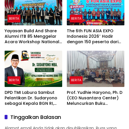
BERITA
BERITA
Yayasan Build And Share
The 6th FUN ASIA EXPO
Alumni ITB 85 Menggelar
Indonesia 2026″ Hadir
Acara Workshop National
dengan 150 peserta dari
Creativity Day for Teacher
mancanegara Perkuat
2026 & Dibuka Resmi
Industri Taman Rekreasi
Pramono Anung (Gubernur
dan Ekosistem Pariwisata
DKI Jakarta)
di Tanah Air
BERITA
BERITA
DPD TMI Labura Sambut
Prof. Yudhie Haryono, Ph. D
Pelantikan Dr. Sudaryono
(CEO Nusantara Center)
sebagai Kepala BGN RI,
Meluncurkan Buku
Optimistis Perkuat
Soemitro Djojohadikusumo
Ketahanan Pangan dan
Anti Penjajahan yang
Tinggalkan Balasan
Gizi Nasional
dirangkaikan dengan
Simposium Nasional
Alamat email Anda tidak akan dipublikasikan.
Ruas yang