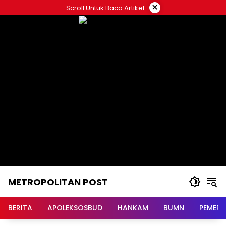
Langsung
×
Scroll Untuk Baca Artikel
ke
konten
METROPOLITAN POST
BERITA
APOLEKSOSBUD
HANKAM
BUMN
PEMERI