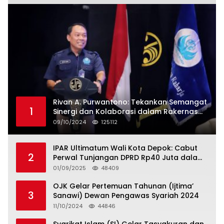
Rivan A. Purwantono: Tekankan Semangat
1
Sinergi dan Kolaborasi dalam Rakernas
Serikat Pekerja Jasa Raharja
09/10/2024
125112
IPAR Ultimatum Wali Kota Depok: Cabut
2
Perwal Tunjangan DPRD Rp40 Juta dalam
5 Hari atau Hadapi Aksi Rakyat
01/09/2025
48409
OJK Gelar Pertemuan Tahunan (Ijtima’
3
Sanawi) Dewan Pengawas Syariah 2024
11/10/2024
44846