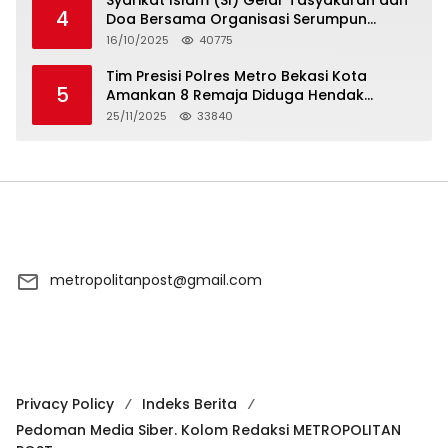
Syarikat Islam (SI) Gelar Tasyakuran dan
4
Doa Bersama Organisasi Serumpun
Syarikat Islam Doa
16/10/2025
40775
Tim Presisi Polres Metro Bekasi Kota
5
Amankan 8 Remaja Diduga Hendak
Tawuran
25/11/2025
33840
metropolitanpost@gmail.com
Privacy Policy
Indeks Berita
Pedoman Media Siber. Kolom Redaksi METROPOLITAN