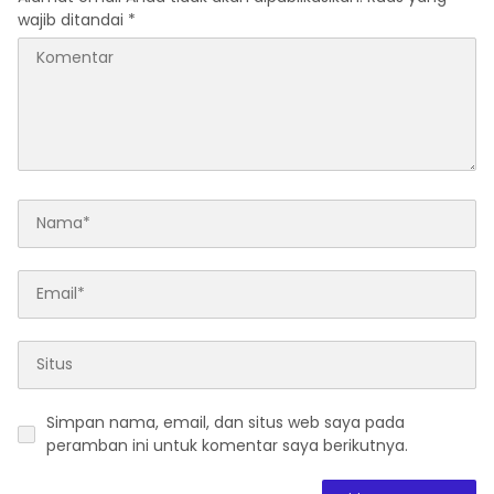
bertema “Urgensi Undang-
wajib ditandai
*
Undang Perekonomian
Nasional dan
Kesejahteraan Sosial
dalam Menata Bangsa
Menuju Indonesia Emas
2045”
Simpan nama, email, dan situs web saya pada
peramban ini untuk komentar saya berikutnya.