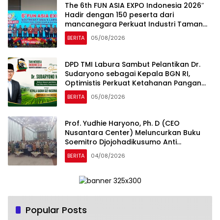
The 6th FUN ASIA EXPO Indonesia 2026″
Hadir dengan 150 peserta dari
mancanegara Perkuat Industri Taman
Rekreasi dan Ekosistem Pariwisata di
BERITA
05/08/2026
Tanah Air
DPD TMI Labura Sambut Pelantikan Dr.
Sudaryono sebagai Kepala BGN RI,
Optimistis Perkuat Ketahanan Pangan
dan Gizi Nasional
BERITA
05/08/2026
Prof. Yudhie Haryono, Ph. D (CEO
Nusantara Center) Meluncurkan Buku
Soemitro Djojohadikusumo Anti
Penjajahan yang dirangkaikan dengan
BERITA
04/08/2026
Simposium Nasional bertema “Urgensi
Undang-Undang Perekonomian
Nasional dan Kesejahteraan Sosial
dalam Menata Bangsa Menuju Indonesia
Emas 2045”
Popular Posts