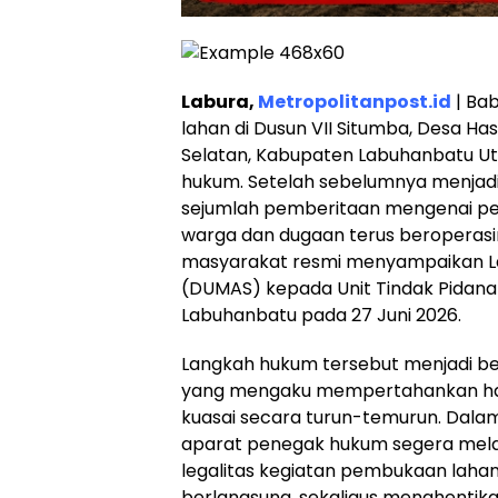
Labura,
Metropolitanpost.id
| Ba
lahan di Dusun VII Situmba, Desa H
Selatan, Kabupaten Labuhanbatu Uta
hukum. Setelah sebelumnya menjadi 
sejumlah pemberitaan mengenai pe
warga dan dugaan terus beroperasinya
masyarakat resmi menyampaikan L
(DUMAS) kepada Unit Tindak Pidana 
Labuhanbatu pada 27 Juni 2026.
Langkah hukum tersebut menjadi b
yang mengaku mempertahankan ha
kuasai secara turun-temurun. Dala
aparat penegak hukum segera mela
legalitas kegiatan pembukaan lahan
berlangsung, sekaligus menghentika