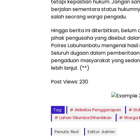
tetapi kepastian hukum. Jangan samp
berjalan sementara status hukumnya
salah seorang warga pengadu.
Hingga berita ini diterbitkan, belum
pihak pengusaha yang disebut dal
Polres Labuhanbatu mengenai hasil a
Seluruh dugaan dalam pemberitaan 
pengaduan masyarakat yang seda
lebih lanjut. (**)
Post Views:
230
Tag:
Aktivitas Penggarapan
DU
Lahan Situmba Dihentikan
Warga 
Penulis: Red
Editor: Admin