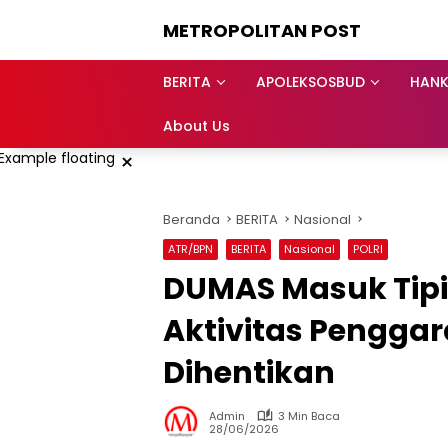
Langsung
METROPOLITAN POST
ke
konten
BERITA
APOLEKSOSBUD
HAN
About Us
×
Beranda
BERITA
Nasional
ATR/BPN
BERITA
Nasional
POLRI
DUMAS Masuk Tipi
Aktivitas Pengga
Dihentikan
Admin
3 Min Baca
28/06/2026