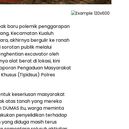
bak baru polemik penggarapan
asang, Kecamatan Kualuh
ra, akhirnya bergulir ke ranah
sorotan publik melalui
nghentian excavator oleh
 alat berat di lokasi, kini
aporan Pengaduan Masyarakat
Khusus (Tipidsus) Polres
entuk keseriusan masyarakat
k atas tanah yang mereka
m DUMAS itu, warga meminta
kukan penyelidikan terhadap
 yang diduga masih terus
n sementara seluruh aktivitas