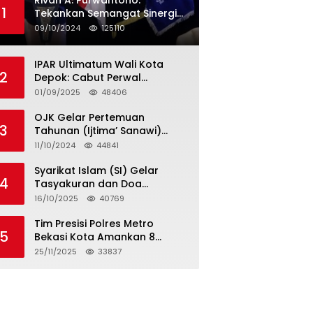
Rivan A. Purwantono:
1
Tekankan Semangat Sinergi
dan Kolaborasi dalam
09/10/2024
125110
Rakernas Serikat Pekerja Jasa
Raharja
IPAR Ultimatum Wali Kota
2
Depok: Cabut Perwal
Tunjangan DPRD Rp40 Juta
01/09/2025
48406
dalam 5 Hari atau Hadapi
Aksi Rakyat
OJK Gelar Pertemuan
3
Tahunan (Ijtima’ Sanawi)
Dewan Pengawas Syariah
11/10/2024
44841
2024
Syarikat Islam (SI) Gelar
4
Tasyakuran dan Doa
Bersama Organisasi
16/10/2025
40769
Serumpun Syarikat Islam Doa
Tim Presisi Polres Metro
5
Bekasi Kota Amankan 8
Remaja Diduga Hendak
25/11/2025
33837
Tawuran