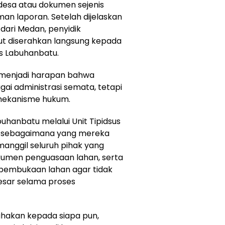
desa atau dokumen sejenis
an laporan. Setelah dijelaskan
dari Medan, penyidik
ut diserahkan langsung kepada
es Labuhanbatu.
 menjadi harapan bahwa
ai administrasi semata, tetapi
 mekanisme hukum.
uhanbatu melalui Unit Tipidsus
t sebagaimana yang mereka
nggil seluruh pihak yang
okumen penguasaan lahan, serta
pembukaan lahan agar tidak
esar selama proses
hakan kepada siapa pun,