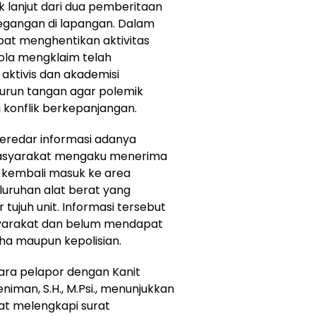
 lanjut dari dua pemberitaan
gangan di lapangan. Dalam
at menghentikan aktivitas
ola mengklaim telah
, aktivis dan akademisi
run tangan agar polemik
 konflik berkepanjangan.
eredar informasi adanya
 Masyarakat mengaku menerima
r kembali masuk ke area
luruhan alat berat yang
tujuh unit. Informasi tersebut
yarakat dan belum mendapat
aha maupun kepolisian.
tara pelapor dengan Kanit
niman, S.H., M.Psi., menunjukkan
t melengkapi surat