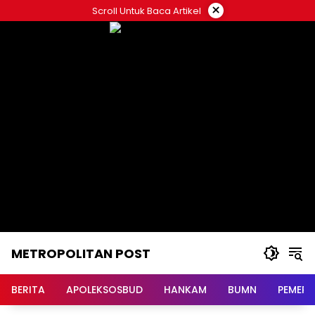
Langsung
×
Scroll Untuk Baca Artikel
ke
konten
METROPOLITAN POST
BERITA
APOLEKSOSBUD
HANKAM
BUMN
PEMERI