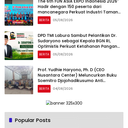
The 6th FUN ASIA EXPO Indonesia 2026″
Hadir dengan 150 peserta dari
mancanegara Perkuat Industri Taman
Rekreasi dan Ekosistem Pariwisata di
BERITA
05/08/2026
Tanah Air
DPD TMI Labura Sambut Pelantikan Dr.
Sudaryono sebagai Kepala BGN RI,
Optimistis Perkuat Ketahanan Pangan
dan Gizi Nasional
BERITA
05/08/2026
Prof. Yudhie Haryono, Ph. D (CEO
Nusantara Center) Meluncurkan Buku
Soemitro Djojohadikusumo Anti
Penjajahan yang dirangkaikan dengan
BERITA
04/08/2026
Simposium Nasional bertema “Urgensi
Undang-Undang Perekonomian
Nasional dan Kesejahteraan Sosial
dalam Menata Bangsa Menuju Indonesia
Emas 2045”
Popular Posts