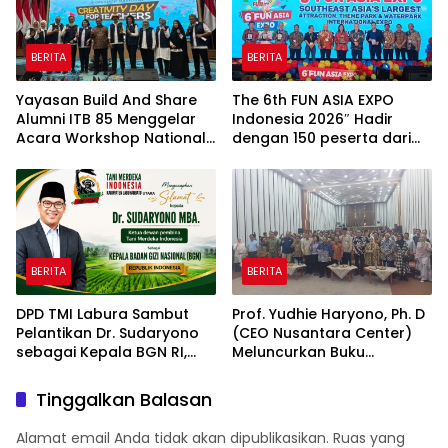
BERITA
BERITA
Yayasan Build And Share
The 6th FUN ASIA EXPO
Alumni ITB 85 Menggelar
Indonesia 2026″ Hadir
Acara Workshop National
dengan 150 peserta dari
Creativity Day for Teacher
mancanegara Perkuat
2026 & Dibuka Resmi
Industri Taman Rekreasi
Pramono Anung (Gubernur
dan Ekosistem Pariwisata
DKI Jakarta)
di Tanah Air
BERITA
BERITA
DPD TMI Labura Sambut
Prof. Yudhie Haryono, Ph. D
Pelantikan Dr. Sudaryono
(CEO Nusantara Center)
sebagai Kepala BGN RI,
Meluncurkan Buku
Optimistis Perkuat
Soemitro Djojohadikusumo
Ketahanan Pangan dan
Anti Penjajahan yang
Tinggalkan Balasan
Gizi Nasional
dirangkaikan dengan
Simposium Nasional
Alamat email Anda tidak akan dipublikasikan.
Ruas yang
bertema “Urgensi Undang-