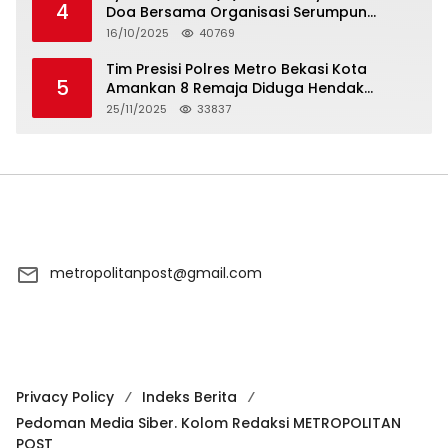
4
Doa Bersama Organisasi Serumpun
Syarikat Islam Doa
16/10/2025
40769
Tim Presisi Polres Metro Bekasi Kota
5
Amankan 8 Remaja Diduga Hendak
Tawuran
25/11/2025
33837
metropolitanpost@gmail.com
Privacy Policy
Indeks Berita
Pedoman Media Siber. Kolom Redaksi METROPOLITAN
POST