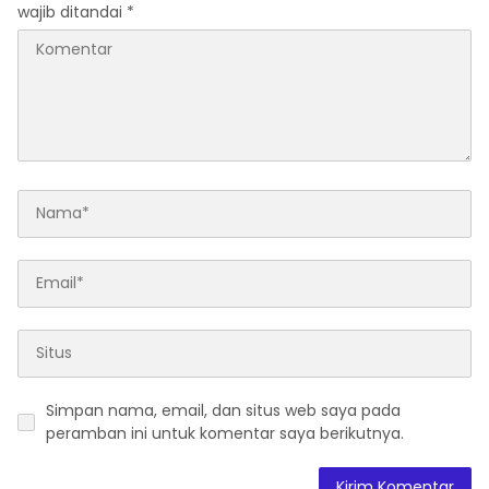
wajib ditandai
*
Undang Perekonomian
Nasional dan
Kesejahteraan Sosial
dalam Menata Bangsa
Menuju Indonesia Emas
2045”
Simpan nama, email, dan situs web saya pada
peramban ini untuk komentar saya berikutnya.