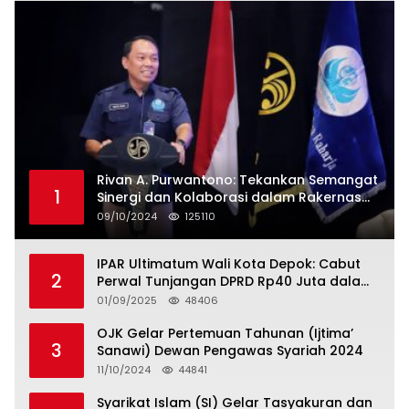
Rivan A. Purwantono: Tekankan Semangat
1
Sinergi dan Kolaborasi dalam Rakernas
Serikat Pekerja Jasa Raharja
09/10/2024
125110
IPAR Ultimatum Wali Kota Depok: Cabut
2
Perwal Tunjangan DPRD Rp40 Juta dalam
5 Hari atau Hadapi Aksi Rakyat
01/09/2025
48406
OJK Gelar Pertemuan Tahunan (Ijtima’
3
Sanawi) Dewan Pengawas Syariah 2024
11/10/2024
44841
Syarikat Islam (SI) Gelar Tasyakuran dan