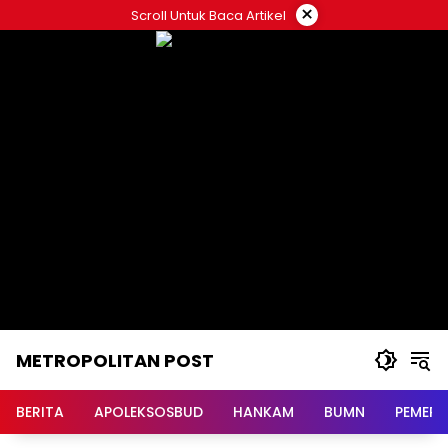
Langsung
×
Scroll Untuk Baca Artikel
ke
konten
METROPOLITAN POST
BERITA
APOLEKSOSBUD
HANKAM
BUMN
PEMERI