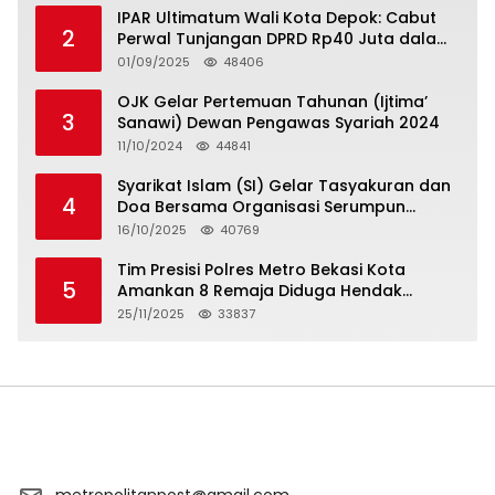
IPAR Ultimatum Wali Kota Depok: Cabut
2
Perwal Tunjangan DPRD Rp40 Juta dalam
5 Hari atau Hadapi Aksi Rakyat
01/09/2025
48406
OJK Gelar Pertemuan Tahunan (Ijtima’
3
Sanawi) Dewan Pengawas Syariah 2024
11/10/2024
44841
Syarikat Islam (SI) Gelar Tasyakuran dan
4
Doa Bersama Organisasi Serumpun
Syarikat Islam Doa
16/10/2025
40769
Tim Presisi Polres Metro Bekasi Kota
5
Amankan 8 Remaja Diduga Hendak
Tawuran
25/11/2025
33837
metropolitanpost@gmail.com