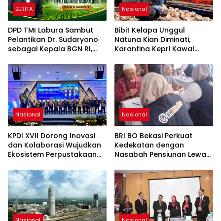
BERITA
Nasional
DPD TMI Labura Sambut
Bibit Kelapa Unggul
Pelantikan Dr. Sudaryono
Natuna Kian Diminati,
sebagai Kepala BGN RI,
Karantina Kepri Kawal
Optimistis Perkuat
Pengiriman 80.000 Butir ke
Ketahanan Pangan dan
Bintan
Gizi Nasional
Nasional
Nasional
KPDI XVII Dorong Inovasi
BRI BO Bekasi Perkuat
dan Kolaborasi Wujudkan
Kedekatan dengan
Ekosistem Perpustakaan
Nasabah Pensiunan Lewat
Digital Nasional
Program Apresiasi
Nasional
Nasional