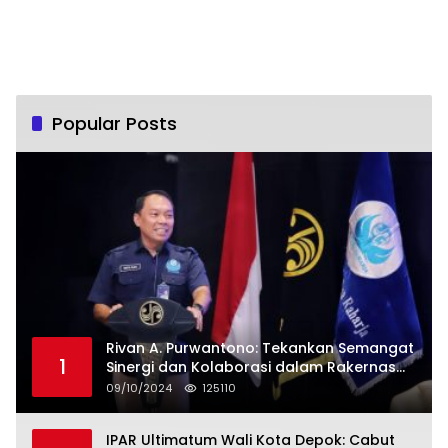
Popular Posts
Rivan A. Purwantono: Tekankan Semangat
1
Sinergi dan Kolaborasi dalam Rakernas
Serikat Pekerja Jasa Raharja
09/10/2024
125110
IPAR Ultimatum Wali Kota Depok: Cabut