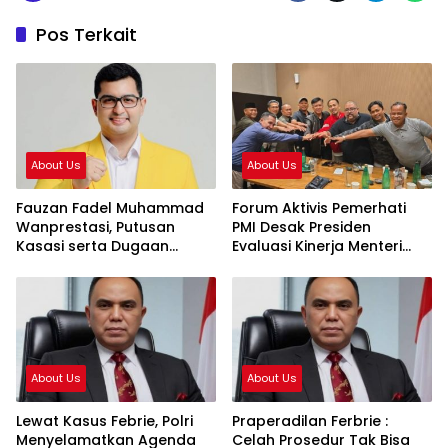
Pos Terkait
About Us
About Us
Fauzan Fadel Muhammad
Forum Aktivis Pemerhati
Wanprestasi, Putusan
PMI Desak Presiden
Kasasi serta Dugaan
Evaluasi Kinerja Menteri
Penyalahgunaan Dana dan
KP2MI, Dinilai Hambat
Aset PT GME
Penempatan Prosedural
About Us
About Us
Lewat Kasus Febrie, Polri
Praperadilan Ferbrie :
Menyelamatkan Agenda
Celah Prosedur Tak Bisa