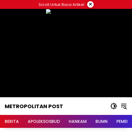
Langsung
×
Scroll Untuk Baca Artikel
ke
konten
METROPOLITAN POST
BERITA
APOLEKSOSBUD
HANKAM
BUMN
PEMERI