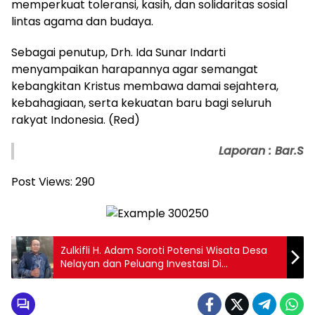
memperkuat toleransi, kasih, dan solidaritas sosial
lintas agama dan budaya.
Sebagai penutup, Drh. Ida Sunar Indarti
menyampaikan harapannya agar semangat
kebangkitan Kristus membawa damai sejahtera,
kebahagiaan, serta kekuatan baru bagi seluruh
rakyat Indonesia. (Red)
Laporan : Bar.S
Post Views:
290
Zulkifli H. Adam Soroti Potensi Wisata Desa
Nelayan dan Peluang Investasi Di
CIAYUMAJAKUNING