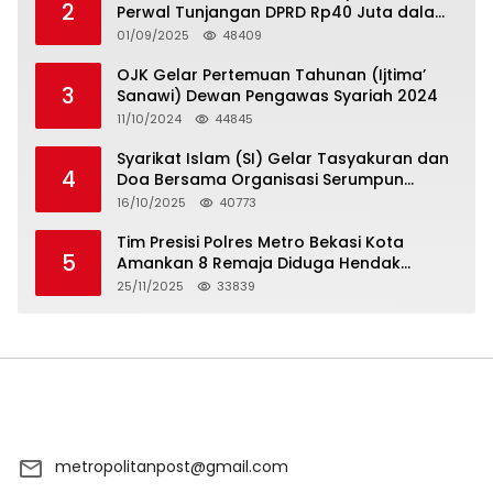
2
Perwal Tunjangan DPRD Rp40 Juta dalam
5 Hari atau Hadapi Aksi Rakyat
01/09/2025
48409
OJK Gelar Pertemuan Tahunan (Ijtima’
3
Sanawi) Dewan Pengawas Syariah 2024
11/10/2024
44845
Syarikat Islam (SI) Gelar Tasyakuran dan
4
Doa Bersama Organisasi Serumpun
Syarikat Islam Doa
16/10/2025
40773
Tim Presisi Polres Metro Bekasi Kota
5
Amankan 8 Remaja Diduga Hendak
Tawuran
25/11/2025
33839
metropolitanpost@gmail.com