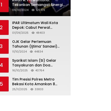
Rivan A. Purwantono:
1
Tekankan Semangat Sinergi
dan Kolaborasi dalam
09/10/2024
125109
Rakernas Serikat Pekerja Jasa
Raharja
IPAR Ultimatum Wali Kota
2
Depok: Cabut Perwal
Tunjangan DPRD Rp40 Juta
01/09/2025
48403
dalam 5 Hari atau Hadapi
Aksi Rakyat
OJK Gelar Pertemuan
3
Tahunan (Ijtima’ Sanawi)
Dewan Pengawas Syariah
11/10/2024
44834
2024
Syarikat Islam (SI) Gelar
4
Tasyakuran dan Doa
Bersama Organisasi
16/10/2025
40764
Serumpun Syarikat Islam Doa
Tim Presisi Polres Metro
5
Bekasi Kota Amankan 8
Remaja Diduga Hendak
25/11/2025
33833
Tawuran