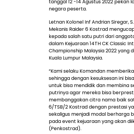
tanggal 12 -14 Agustus 2022 pekan la
negara peserta.
Letnan Kolonel Inf Andrian Siregar, S.
Mekanis Raider 6 Kostrad menguca
kepada salah satu putri dari anggot
dalam Kejuaraan 14TH CK Classic I
Championship Malaysia 2022 yang di
Kuala Lumpur Malaysia.
“Kami selaku Komandan memberikan a
sehingga dengan kesuksesan ini bi
untuk bisa mendidik dan membina 
putrinya agar mereka bisa berprest
membanggakan citra nama baik satu
6/TSB/2 Kostrad dengan prestasi ya
sekaligus menjadi modal berharga 
pada event kejuaraan yang akan dii
(Penkostrad).