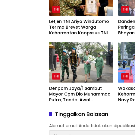
TNI
TNI
Letjen TNI Ariyo Windutomo
Danden
Terima Brevet Warga
Peringa
Kehormatan Koopssus TNI
Bhayan
Sinergi 
TNI
TNI
Denpom Jaya/1 Sambut
Wakasa
Mayor Cpm Dio Muhammad
Kehorm
Putra, Tandai Awal
Navy Ro
Kepemimpinan Baru
Mabesa
Tinggalkan Balasan
Alamat email Anda tidak akan dipublikasi