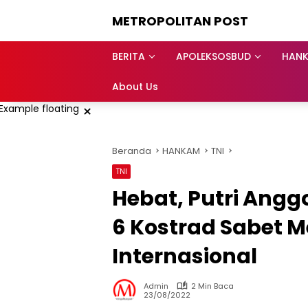
Langsung
METROPOLITAN POST
ke
konten
BERITA
APOLEKSOSBUD
HAN
About Us
×
Beranda
HANKAM
TNI
TNI
Hebat, Putri Anggo
6 Kostrad Sabet 
Internasional
Admin
2 Min Baca
23/08/2022