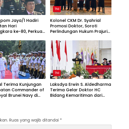
TNI
pom Jaya/1 Hadiri
Kolonel CKM Dr. Syahrial
tan Hari
Promosi Doktor, Soroti
gkara ke-80, Perkuat
Perlindungan Hukum Prajurit
TNI-Polri
TNI Penyandang Disabilitas
TNI
l Terima Kunjungan
Laksdya Erwin S. Aldedharma
atan Commander of
Terima Gelar Doktor HC
yal Brunei Navy di
Bidang Kemaritiman dari
l
Unsrat
kan.
Ruas yang wajib ditandai
*