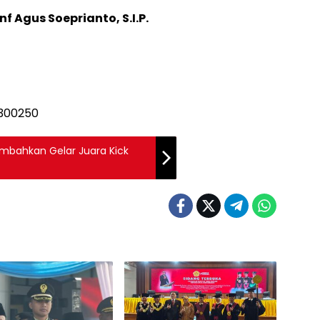
f Agus Soeprianto, S.I.P.
sembahkan Gelar Juara Kick