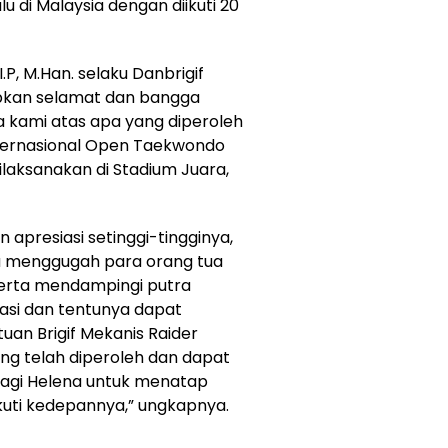
lu di Malaysia dengan diikuti 20
I.P, M.Han. selaku Danbrigif
pkan selamat dan bangga
a kami atas apa yang diperoleh
nternasional Open Taekwondo
laksanakan di Stadium Juara,
presiasi setinggi-tingginya,
sa menggugah para orang tua
serta mendampingi putra
asi dan tentunya dapat
an Brigif Mekanis Raider
ng telah diperoleh dan dapat
bagi Helena untuk menatap
kuti kedepannya,” ungkapnya.