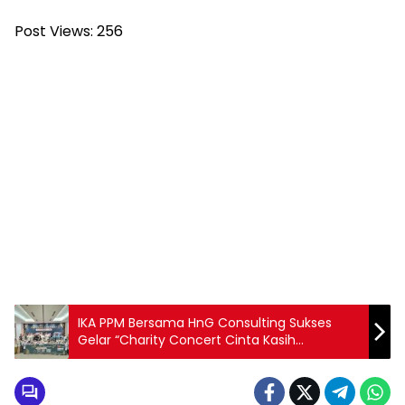
Post Views:
256
IKA PPM Bersama HnG Consulting Sukses
Gelar “Charity Concert Cinta Kasih
Ramadhan 2026”, Tebar Kebaikan Kepada
Anak-Anak Yatim Piatu