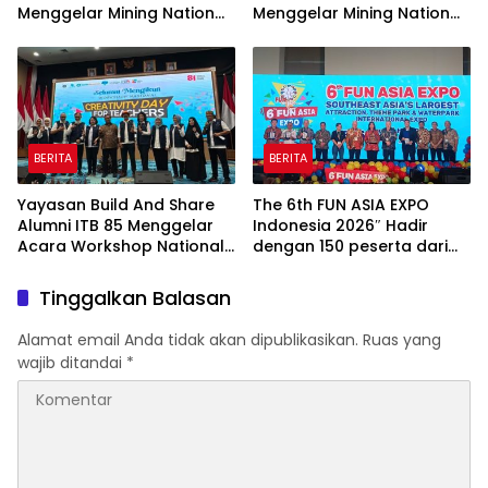
Menggelar Mining Nation
Menggelar Mining Nation
Revolution 2026 Di Pondok
Revolution 2026 Di Pondok
Indah Golf Jakarta
Indah Golf Jakarta
BERITA
BERITA
Yayasan Build And Share
The 6th FUN ASIA EXPO
Alumni ITB 85 Menggelar
Indonesia 2026″ Hadir
Acara Workshop National
dengan 150 peserta dari
Creativity Day for Teacher
mancanegara Perkuat
2026 & Dibuka Resmi
Industri Taman Rekreasi
Tinggalkan Balasan
Pramono Anung (Gubernur
dan Ekosistem Pariwisata
DKI Jakarta)
di Tanah Air
Alamat email Anda tidak akan dipublikasikan.
Ruas yang
wajib ditandai
*