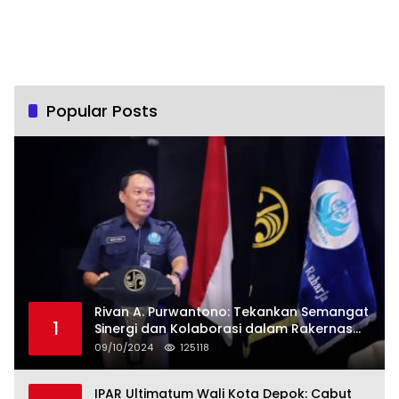
Popular Posts
Rivan A. Purwantono: Tekankan Semangat
1
Sinergi dan Kolaborasi dalam Rakernas
Serikat Pekerja Jasa Raharja
09/10/2024
125118
IPAR Ultimatum Wali Kota Depok: Cabut