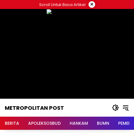
Langsung
×
Scroll Untuk Baca Artikel
ke
konten
METROPOLITAN POST
BERITA
APOLEKSOSBUD
HANKAM
BUMN
PEMERI