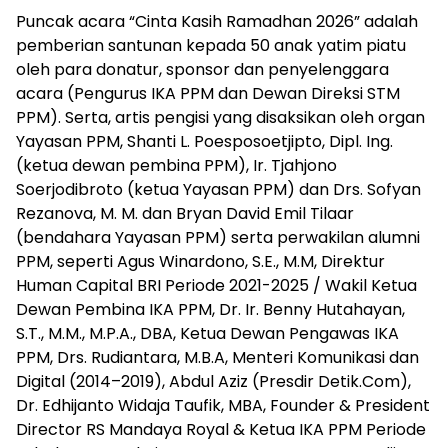
Puncak acara “Cinta Kasih Ramadhan 2026” adalah
pemberian santunan kepada 50 anak yatim piatu
oleh para donatur, sponsor dan penyelenggara
acara (Pengurus IKA PPM dan Dewan Direksi STM
PPM). Serta, artis pengisi yang disaksikan oleh organ
Yayasan PPM, Shanti L. Poesposoetjipto, Dipl. Ing.
(ketua dewan pembina PPM), Ir. Tjahjono
Soerjodibroto (ketua Yayasan PPM) dan Drs. Sofyan
Rezanova, M. M. dan Bryan David Emil Tilaar
(bendahara Yayasan PPM) serta perwakilan alumni
PPM, seperti Agus Winardono, S.E., M.M, Direktur
Human Capital BRI Periode 2021-2025 / Wakil Ketua
Dewan Pembina IKA PPM, Dr. Ir. Benny Hutahayan,
S.T., M.M., M.P.A., DBA, Ketua Dewan Pengawas IKA
PPM, Drs. Rudiantara, M.B.A, Menteri Komunikasi dan
Digital (2014–2019), Abdul Aziz (Presdir Detik.Com),
Dr. Edhijanto Widaja Taufik, MBA, Founder & President
Director RS Mandaya Royal & Ketua IKA PPM Periode