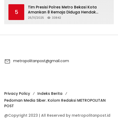
Tim Presisi Polres Metro Bekasi Kota
5
Amankan 8 Remaja Diduga Hendak
Tawuran
25/11/2025
33842
metropolitanpost@gmail.com
Privacy Policy
Indeks Berita
Pedoman Media Siber. Kolom Redaksi METROPOLITAN
POST
@Copyright 2023 | All Reserved by metropolitanpost.id