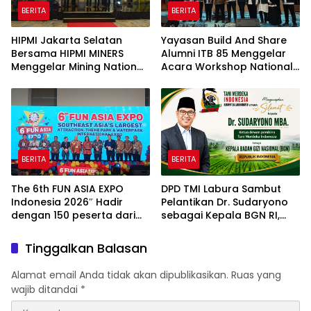
BERITA
BERITA
HIPMI Jakarta Selatan
Yayasan Build And Share
Bersama HIPMI MINERS
Alumni ITB 85 Menggelar
Menggelar Mining Nation
Acara Workshop National
Revolution 2026 Di Pondok
Creativity Day for Teacher
Indah Golf Jakarta
2026 & Dibuka Resmi
Pramono Anung (Gubernur
DKI Jakarta)
BERITA
BERITA
The 6th FUN ASIA EXPO
DPD TMI Labura Sambut
Indonesia 2026″ Hadir
Pelantikan Dr. Sudaryono
dengan 150 peserta dari
sebagai Kepala BGN RI,
mancanegara Perkuat
Optimistis Perkuat
Industri Taman Rekreasi
Ketahanan Pangan dan
Tinggalkan Balasan
dan Ekosistem Pariwisata
Gizi Nasional
di Tanah Air
Alamat email Anda tidak akan dipublikasikan.
Ruas yang
wajib ditandai
*