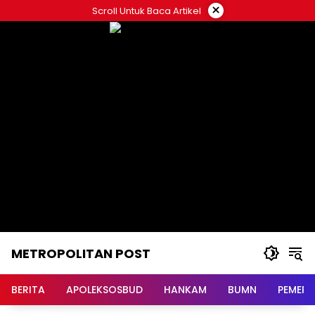
Langsung
×
Scroll Untuk Baca Artikel
ke
konten
METROPOLITAN POST
BERITA
APOLEKSOSBUD
HANKAM
BUMN
PEMERI