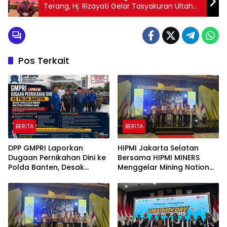
Terang, Hj. Rizayati Gelar Tasyakuran Ultah
ke-38 Sekaligus Launching Motor Listrik Defa
Pos Terkait
BERITA
BERITA
DPP GMPRI Laporkan
HIPMI Jakarta Selatan
Dugaan Pernikahan Dini ke
Bersama HIPMI MINERS
Polda Banten, Desak
Menggelar Mining Nation
Penegakan Hukum dan
Revolution 2026 Di Pondok
Perlindungan Anak
Indah Golf Jakarta