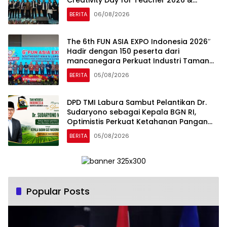
Creativity Day for Teacher 2026 &
Dibuka Resmi Pramono Anung (Gubernur
BERITA
06/08/2026
DKI Jakarta)
The 6th FUN ASIA EXPO Indonesia 2026″
Hadir dengan 150 peserta dari
mancanegara Perkuat Industri Taman
Rekreasi dan Ekosistem Pariwisata di
BERITA
05/08/2026
Tanah Air
DPD TMI Labura Sambut Pelantikan Dr.
Sudaryono sebagai Kepala BGN RI,
Optimistis Perkuat Ketahanan Pangan
dan Gizi Nasional
BERITA
05/08/2026
Popular Posts