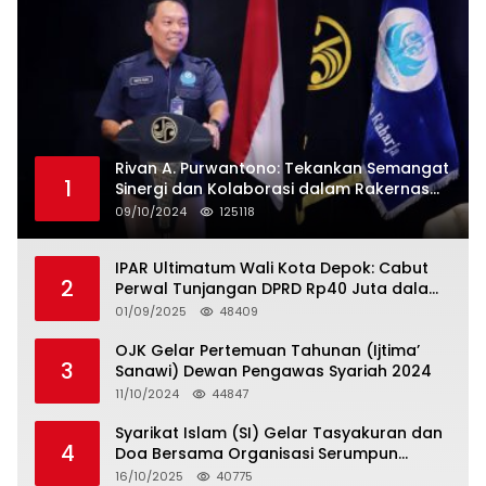
Rivan A. Purwantono: Tekankan Semangat
1
Sinergi dan Kolaborasi dalam Rakernas
Serikat Pekerja Jasa Raharja
09/10/2024
125118
IPAR Ultimatum Wali Kota Depok: Cabut
2
Perwal Tunjangan DPRD Rp40 Juta dalam
5 Hari atau Hadapi Aksi Rakyat
01/09/2025
48409
OJK Gelar Pertemuan Tahunan (Ijtima’
3
Sanawi) Dewan Pengawas Syariah 2024
11/10/2024
44847
Syarikat Islam (SI) Gelar Tasyakuran dan
4
Doa Bersama Organisasi Serumpun
Syarikat Islam Doa
16/10/2025
40775