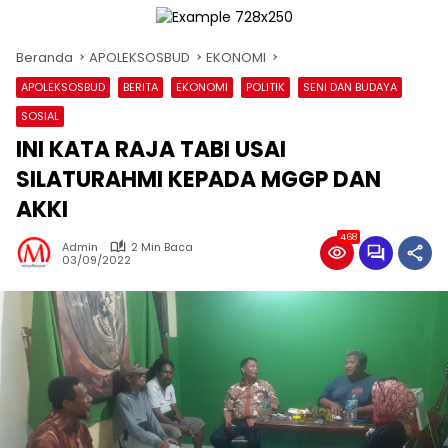
Beranda
APOLEKSOSBUD
EKONOMI
APOLEKSOSBUD
BERITA
EKONOMI
POLITIK
SENI DAN BUDAYA
SOSIAL
INI KATA RAJA TABI USAI
SILATURAHMI KEPADA MGGP DAN
AKKI
468
Admin
2 Min Baca
03/09/2022