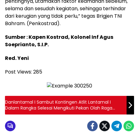
pentingnya, utamakan faktor keamanan sebelum,
selama dan sesudah kegiatan, sehingga terhindar
dari kerugian yang tidak perlu,” tegas Brigjen TNI
Bahram. (Penkostrad).
Sumber : Kapen Kostrad, Kolonel Inf Agus
Soeprianto, S.I.P.
Red. Yeni
Post Views:
285
Danlantamal I Sambut Kontingen Atlit Lantamal I
Dalam Rangka Selesai Mengikuti Pekan Olah Raga
Koarmada I