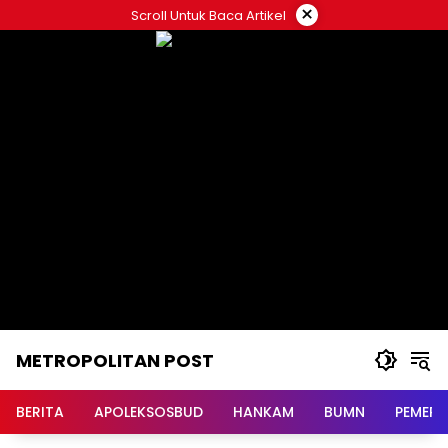
Langsung
×
Scroll Untuk Baca Artikel
ke
konten
METROPOLITAN POST
BERITA
APOLEKSOSBUD
HANKAM
BUMN
PEMERI