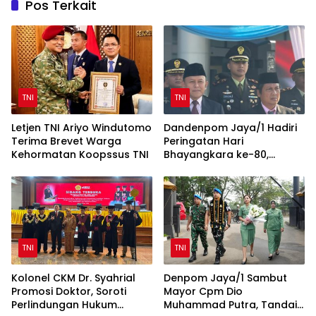
Pos Terkait
TNI
TNI
Letjen TNI Ariyo Windutomo
Dandenpom Jaya/1 Hadiri
Terima Brevet Warga
Peringatan Hari
Kehormatan Koopssus TNI
Bhayangkara ke-80,
Perkuat Sinergi TNI-Polri
TNI
TNI
Kolonel CKM Dr. Syahrial
Denpom Jaya/1 Sambut
Promosi Doktor, Soroti
Mayor Cpm Dio
Perlindungan Hukum
Muhammad Putra, Tandai