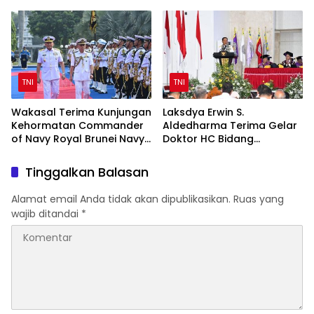
Prajurit TNI Penyandang
Awal Kepemimpinan Baru
Disabilitas
TNI
TNI
Wakasal Terima Kunjungan
Laksdya Erwin S.
Kehormatan Commander
Aldedharma Terima Gelar
of Navy Royal Brunei Navy
Doktor HC Bidang
di Mabesal
Kemaritiman dari Unsrat
Tinggalkan Balasan
Alamat email Anda tidak akan dipublikasikan.
Ruas yang
wajib ditandai
*