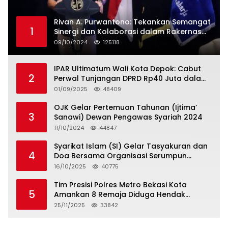
Rivan A. Purwantono: Tekankan Semangat
1
Sinergi dan Kolaborasi dalam Rakernas
Serikat Pekerja Jasa Raharja
09/10/2024
125118
IPAR Ultimatum Wali Kota Depok: Cabut
2
Perwal Tunjangan DPRD Rp40 Juta dalam
5 Hari atau Hadapi Aksi Rakyat
01/09/2025
48409
OJK Gelar Pertemuan Tahunan (Ijtima’
3
Sanawi) Dewan Pengawas Syariah 2024
11/10/2024
44847
Syarikat Islam (SI) Gelar Tasyakuran dan
4
Doa Bersama Organisasi Serumpun
Syarikat Islam Doa
16/10/2025
40775
Tim Presisi Polres Metro Bekasi Kota
5
Amankan 8 Remaja Diduga Hendak
Tawuran
25/11/2025
33842