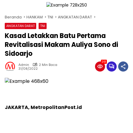
Beranda
HANKAM
TNI
ANGKATAN DARAT
ANGKATAN DARAT
TNI
Kasad Letakkan Batu Pertama
Revitalisasi Makam Auliya Sono di
Sidoarjo
261
Admin
2 Min Baca
31/08/2022
JAKARTA, MetropolitanPost.id