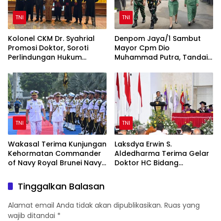
TNI
TNI
Kolonel CKM Dr. Syahrial
Denpom Jaya/1 Sambut
Promosi Doktor, Soroti
Mayor Cpm Dio
Perlindungan Hukum
Muhammad Putra, Tandai
Prajurit TNI Penyandang
Awal Kepemimpinan Baru
Disabilitas
TNI
TNI
Wakasal Terima Kunjungan
Laksdya Erwin S.
Kehormatan Commander
Aldedharma Terima Gelar
of Navy Royal Brunei Navy
Doktor HC Bidang
di Mabesal
Kemaritiman dari Unsrat
Tinggalkan Balasan
Alamat email Anda tidak akan dipublikasikan.
Ruas yang
wajib ditandai
*