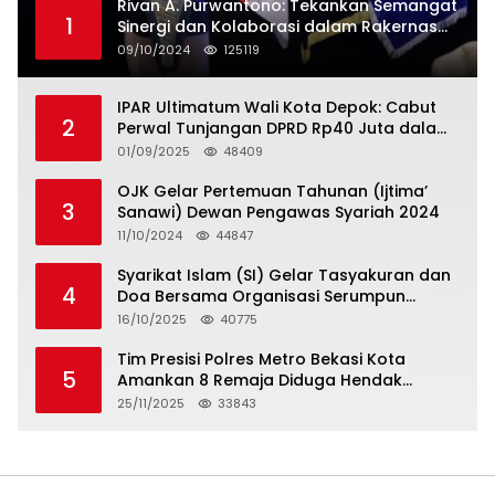
Rivan A. Purwantono: Tekankan Semangat
1
Sinergi dan Kolaborasi dalam Rakernas
Serikat Pekerja Jasa Raharja
09/10/2024
125119
IPAR Ultimatum Wali Kota Depok: Cabut
2
Perwal Tunjangan DPRD Rp40 Juta dalam
5 Hari atau Hadapi Aksi Rakyat
01/09/2025
48409
OJK Gelar Pertemuan Tahunan (Ijtima’
3
Sanawi) Dewan Pengawas Syariah 2024
11/10/2024
44847
Syarikat Islam (SI) Gelar Tasyakuran dan
4
Doa Bersama Organisasi Serumpun
Syarikat Islam Doa
16/10/2025
40775
Tim Presisi Polres Metro Bekasi Kota
5
Amankan 8 Remaja Diduga Hendak
Tawuran
25/11/2025
33843