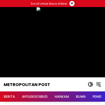
Langsung
×
Scroll Untuk Baca Artikel
ke
konten
METROPOLITAN POST
BERITA
APOLEKSOSBUD
HANKAM
BUMN
PEMERI