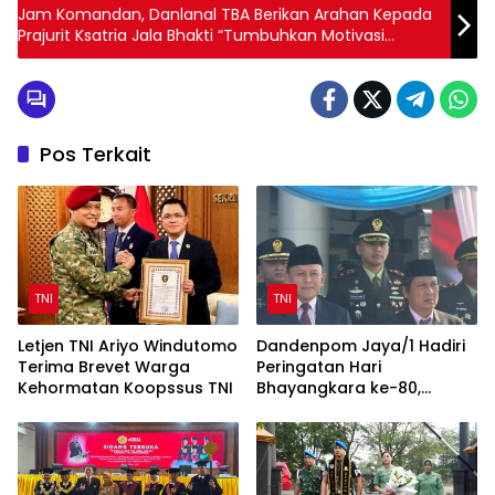
Jam Komandan, Danlanal TBA Berikan Arahan Kepada
Prajurit Ksatria Jala Bhakti “Tumbuhkan Motivasi
Prajurit”
Pos Terkait
TNI
TNI
Letjen TNI Ariyo Windutomo
Dandenpom Jaya/1 Hadiri
Terima Brevet Warga
Peringatan Hari
Kehormatan Koopssus TNI
Bhayangkara ke-80,
Perkuat Sinergi TNI-Polri