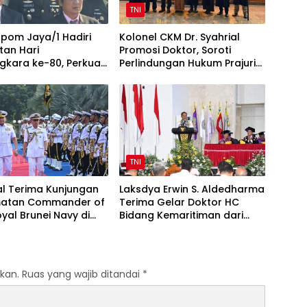
TNI
pom Jaya/1 Hadiri
Kolonel CKM Dr. Syahrial
tan Hari
Promosi Doktor, Soroti
gkara ke-80, Perkuat
Perlindungan Hukum Prajurit
TNI-Polri
TNI Penyandang Disabilitas
TNI
l Terima Kunjungan
Laksdya Erwin S. Aldedharma
atan Commander of
Terima Gelar Doktor HC
yal Brunei Navy di
Bidang Kemaritiman dari
l
Unsrat
kan.
Ruas yang wajib ditandai
*