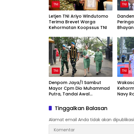
TNI
TNI
Letjen TNI Ariyo Windutomo
Danden
Terima Brevet Warga
Peringa
Kehormatan Koopssus TNI
Bhayan
Sinergi 
TNI
TNI
Denpom Jaya/1 Sambut
Wakasa
Mayor Cpm Dio Muhammad
Kehorm
Putra, Tandai Awal
Navy Ro
Kepemimpinan Baru
Mabesa
Tinggalkan Balasan
Alamat email Anda tidak akan dipublikasi