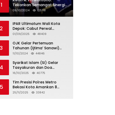
Rivan A. Purwantono:
1
Tekankan Semangat Sinergi
dan Kolaborasi dalam
09/10/2024
125118
Rakernas Serikat Pekerja Jasa
Raharja
IPAR Ultimatum Wali Kota
2
Depok: Cabut Perwal
Tunjangan DPRD Rp40 Juta
01/09/2025
48409
dalam 5 Hari atau Hadapi
Aksi Rakyat
OJK Gelar Pertemuan
3
Tahunan (Ijtima’ Sanawi)
Dewan Pengawas Syariah
11/10/2024
44846
2024
Syarikat Islam (SI) Gelar
4
Tasyakuran dan Doa
Bersama Organisasi
16/10/2025
40775
Serumpun Syarikat Islam Doa
Tim Presisi Polres Metro
5
Bekasi Kota Amankan 8
Remaja Diduga Hendak
25/11/2025
33842
Tawuran