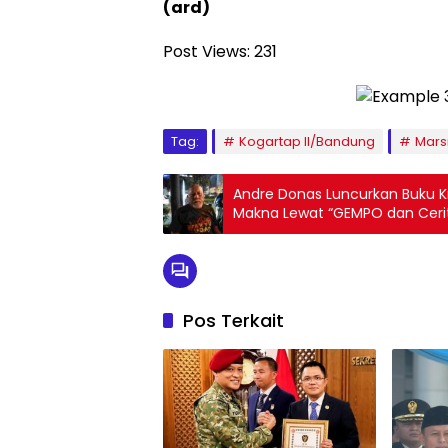
(ard)
Post Views:
231
Tag:
Kogartap II/Bandung
Mars
Andre Donas Luncurkan Buku Kri
Makna Lewat “GEMPO dan Ceri
Pos Terkait