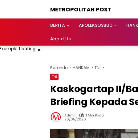
Langsung
METROPOLITAN POST
ke
konten
BERITA
APOLEKSOSBUD
HAN
About Us
×
Beranda
HANKAM
TNI
TNI
Kaskogartap II/B
Briefing Kepada S
Admin
1 Min Baca
26/05/2026