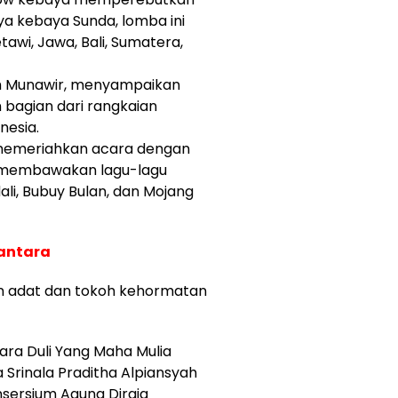
a kebaya Sunda, lomba ini
wi, Jawa, Bali, Sumatera,
h Munawir, menyampaikan
bagian dari rangkaian
nesia.
 memeriahkan acara dengan
 membawakan lagu-lagu
ali, Bubuy Bulan, dan Mojang
antara
pin adat dan tokoh kehormatan
ara Duli Yang Maha Mulia
a Srinala Praditha Alpiansyah
nsersium Agung Diraja