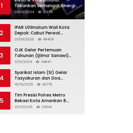
Rivan A. Purwantono:
1
Tekankan Semangat Sinergi
dan Kolaborasi dalam
09/10/2024
125118
Rakernas Serikat Pekerja Jasa
Raharja
IPAR Ultimatum Wali Kota
2
Depok: Cabut Perwal
Tunjangan DPRD Rp40 Juta
01/09/2025
48409
dalam 5 Hari atau Hadapi
Aksi Rakyat
OJK Gelar Pertemuan
3
Tahunan (Ijtima’ Sanawi)
Dewan Pengawas Syariah
11/10/2024
44847
2024
Syarikat Islam (SI) Gelar
4
Tasyakuran dan Doa
Bersama Organisasi
16/10/2025
40775
Serumpun Syarikat Islam Doa
Tim Presisi Polres Metro
5
Bekasi Kota Amankan 8
Remaja Diduga Hendak
25/11/2025
33842
Tawuran