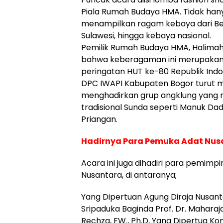
Piala Rumah Budaya HMA. Tidak hany
menampilkan ragam kebaya dari Beta
Sulawesi, hingga kebaya nasional.
Pemilik Rumah Budaya HMA, Halima
bahwa keberagaman ini merupakan 
peringatan HUT ke-80 Republik Indo
DPC IWAPI Kabupaten Bogor turut
menghadirkan grup angklung yang
tradisional Sunda seperti Manuk Dad
Priangan.
Hadirnya Para Pemuka Adat Nus
Acara ini juga dihadiri para pemim
Nusantara, di antaranya;
Yang Dipertuan Agung Diraja Nusant
Sripaduka Baginda Prof. Dr. Maharaj
Rechza, FW., Ph.D, Yang Dipertua Ko