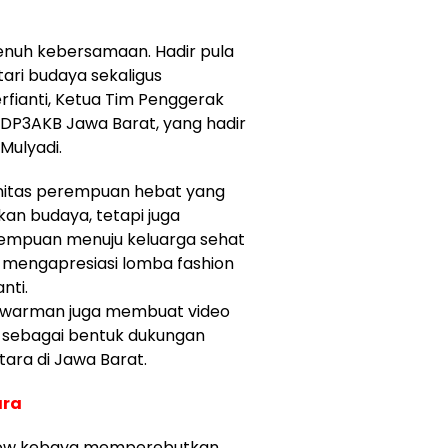
enuh kebersamaan. Hadir pula
tari budaya sekaligus
erfianti, Ketua Tim Penggerak
 DP3AKB Jawa Barat, yang hadir
Mulyadi.
munitas perempuan hebat yang
kan budaya, tetapi juga
mpuan menuju keluarga sehat
 mengapresiasi lomba fashion
nti.
lawarman juga membuat video
i sebagai bentuk dukungan
ara di Jawa Barat.
ara
 show kebaya memperebutkan