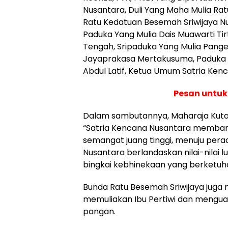
Nusantara, Duli Yang Maha Mulia Ratu D
Ratu Kedatuan Besemah Sriwijaya N
Paduka Yang Mulia Dais Muawarti Tir
Tengah, Sripaduka Yang Mulia Pang
Jayaprakasa Mertakusuma, Paduka 
Abdul Latif, Ketua Umum Satria Ken
Pesan untu
Dalam sambutannya, Maharaja Kut
“Satria Kencana Nusantara memban
semangat juang tinggi, menuju pera
Nusantara berlandaskan nilai-nilai l
bingkai kebhinekaan yang berketuh
Bunda Ratu Besemah Sriwijaya juga
memuliakan Ibu Pertiwi dan mengu
pangan.