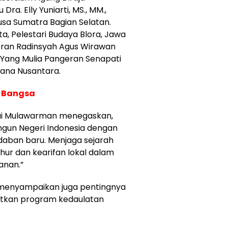
ra. Elly Yuniarti, MS., MM.,
usa Sumatra Bagian Selatan.
ta, Pelestari Budaya Blora, Jawa
eran Radinsyah Agus Wirawan
Yang Mulia Pangeran Senapati
cana Nusantara.
k Bangsa
ai Mulawarman menegaskan,
gun Negeri Indonesia dengan
daban baru. Menjaga sejarah
uhur dan kearifan lokal dalam
anan.”
 menyampaikan juga pentingnya
atkan program kedaulatan