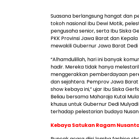
Suasana berlangsung hangat dan p
tokoh nasional Ibu Dewi Motik, peles
pengusaha senior, serta Ibu Siska G
PKK Provinsi Jawa Barat dan Kepala
mewakili Gubernur Jawa Barat Dedi 
“Alhamdulillah, hari ini banyak ko
hadir. Mereka tidak hanya melestari
menggerakkan pemberdayaan pere
dan sejahtera. Pemprov Jawa Barat
show kebaya ini,” ujar Ibu Siska Gerfia
Beliau bersama Maharaja Kutai Mu
khusus untuk Gubernur Dedi Mulyad
terhadap pelestarian budaya Nusant
Kebaya Satukan Ragam Nusant
Puncak acara diisi lomba fashion