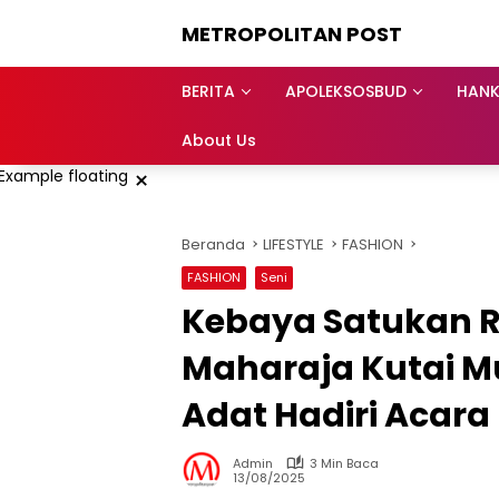
Langsung
METROPOLITAN POST
ke
konten
BERITA
APOLEKSOSBUD
HAN
About Us
×
Beranda
LIFESTYLE
FASHION
FASHION
Seni
Kebaya Satukan 
Maharaja Kutai 
Adat Hadiri Acara
Admin
3 Min Baca
13/08/2025