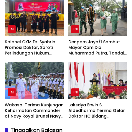
TNI
TNI
Kolonel CKM Dr. Syahrial
Denpom Jaya/1 Sambut
Promosi Doktor, Soroti
Mayor Cpm Dio
Perlindungan Hukum
Muhammad Putra, Tandai
Prajurit TNI Penyandang
Awal Kepemimpinan Baru
Disabilitas
TNI
TNI
Wakasal Terima Kunjungan
Laksdya Erwin S.
Kehormatan Commander
Aldedharma Terima Gelar
of Navy Royal Brunei Navy
Doktor HC Bidang
di Mabesal
Kemaritiman dari Unsrat
Tinggalkan Balasan