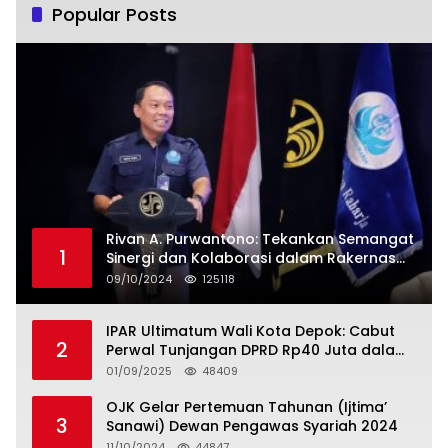
Popular Posts
Rivan A. Purwantono: Tekankan Semangat
1
Sinergi dan Kolaborasi dalam Rakernas
Serikat Pekerja Jasa Raharja
09/10/2024
125118
IPAR Ultimatum Wali Kota Depok: Cabut
2
Perwal Tunjangan DPRD Rp40 Juta dalam
5 Hari atau Hadapi Aksi Rakyat
01/09/2025
48409
OJK Gelar Pertemuan Tahunan (Ijtima’
3
Sanawi) Dewan Pengawas Syariah 2024
11/10/2024
44847