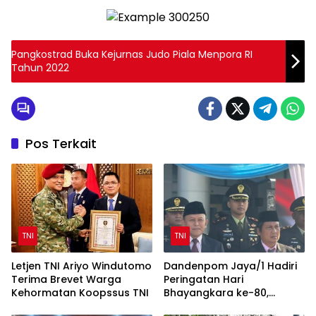
Pangkostrad Buka Kejurnas Judo Piala Menpora RI
Tahun 2022
Pos Terkait
TNI
TNI
Letjen TNI Ariyo Windutomo
Dandenpom Jaya/1 Hadiri
Terima Brevet Warga
Peringatan Hari
Kehormatan Koopssus TNI
Bhayangkara ke-80,
Perkuat Sinergi TNI-Polri