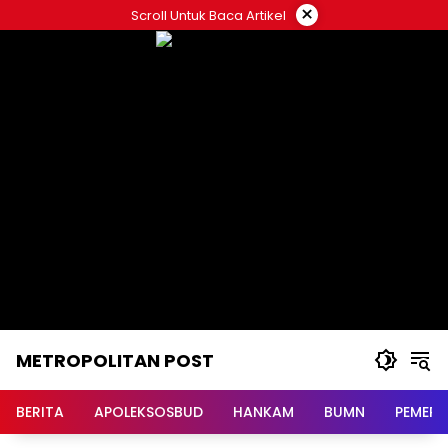
Langsung
×
Scroll Untuk Baca Artikel
ke
konten
METROPOLITAN POST
BERITA
APOLEKSOSBUD
HANKAM
BUMN
PEMERI