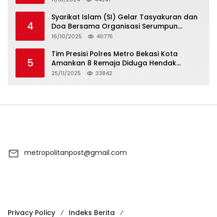
Syarikat Islam (SI) Gelar Tasyakuran dan
4
Doa Bersama Organisasi Serumpun
Syarikat Islam Doa
16/10/2025
40775
Tim Presisi Polres Metro Bekasi Kota
5
Amankan 8 Remaja Diduga Hendak
Tawuran
25/11/2025
33842
metropolitanpost@gmail.com
Privacy Policy
Indeks Berita