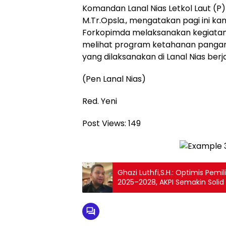
Komandan Lanal Nias Letkol Laut (P) 
M.Tr.Opsla., mengatakan pagi ini 
Forkopimda melaksanakan kegiatan
melihat program ketahanan panga
yang dilaksanakan di Lanal Nias berj
(Pen Lanal Nias)
Red. Yeni
Post Views:
149
Ghazi Luthfi,S.H.: Optimis Pem
2025–2028, AKPI Semakin Soli
Strategisnya di Tengah Dinam
Indonesia.