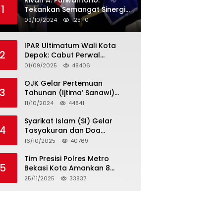
Rivan A. Purwantono:
1
Tekankan Semangat Sinergi
dan Kolaborasi dalam
09/10/2024
125110
Rakernas Serikat Pekerja Jasa
Raharja
IPAR Ultimatum Wali Kota
2
Depok: Cabut Perwal
Tunjangan DPRD Rp40 Juta
01/09/2025
48406
dalam 5 Hari atau Hadapi
Aksi Rakyat
OJK Gelar Pertemuan
3
Tahunan (Ijtima’ Sanawi)
Dewan Pengawas Syariah
11/10/2024
44841
2024
Syarikat Islam (SI) Gelar
4
Tasyakuran dan Doa
Bersama Organisasi
16/10/2025
40769
Serumpun Syarikat Islam Doa
Tim Presisi Polres Metro
5
Bekasi Kota Amankan 8
Remaja Diduga Hendak
25/11/2025
33837
Tawuran