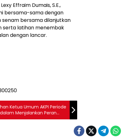
Lexy Effraim Dumais, S.E.,
kami bersama-sama dengan
 senam bersama dilanjutkan
n serta latihan menembak
alan dengan lancar.
ilihan Ketua Umum AKPI Periode
d dalam Menjalankan Peran
ika Ekonomi dan Hukum di