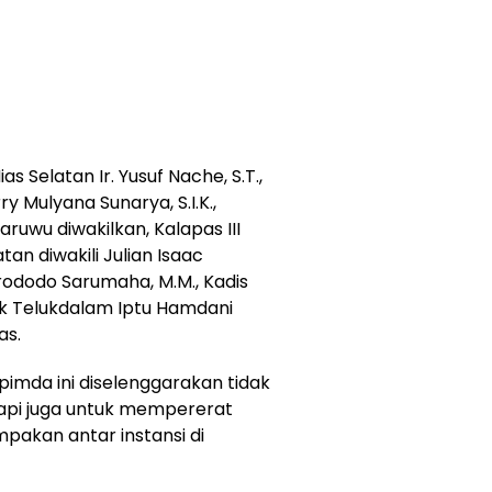
s Selatan Ir. Yusuf Nache, S.T.,
y Mulyana Sunarya, S.I.K.,
ruwu diwakilkan, Kalapas III
tan diwakili Julian Isaac
Norododo Sarumaha, M.M., Kadis
ek Telukdalam Iptu Hamdani
as.
imda ini diselenggarakan tidak
api juga untuk mempererat
pakan antar instansi di