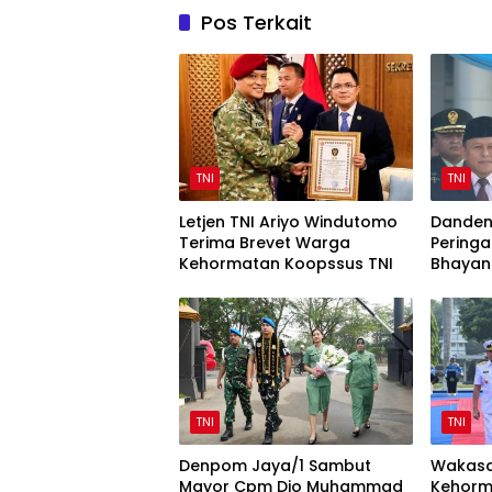
Pos Terkait
TNI
TNI
Letjen TNI Ariyo Windutomo
Danden
Terima Brevet Warga
Peringa
Kehormatan Koopssus TNI
Bhayan
Sinergi 
TNI
TNI
Denpom Jaya/1 Sambut
Wakasa
Mayor Cpm Dio Muhammad
Kehorm