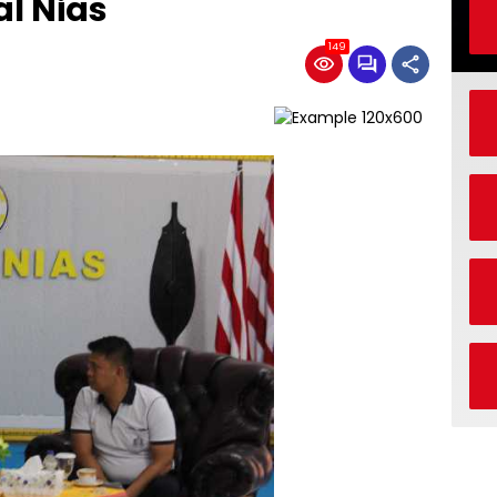
l Nias
149