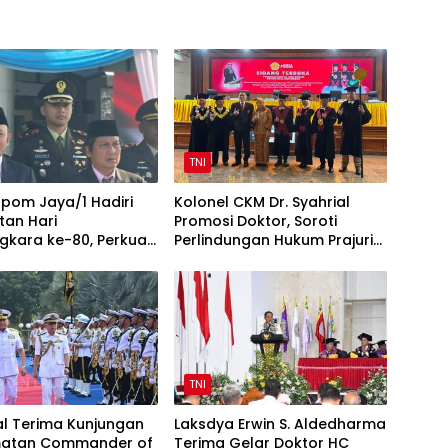
TNI
pom Jaya/1 Hadiri
Kolonel CKM Dr. Syahrial
tan Hari
Promosi Doktor, Soroti
gkara ke-80, Perkuat
Perlindungan Hukum Prajurit
TNI-Polri
TNI Penyandang Disabilitas
TNI
l Terima Kunjungan
Laksdya Erwin S. Aldedharma
atan Commander of
Terima Gelar Doktor HC