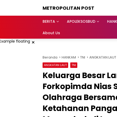
Langsung
METROPOLITAN POST
ke
konten
BERITA
APOLEKSOSBUD
HAN
About Us
×
Beranda
HANKAM
TNI
ANGKATAN LAUT
ANGKATAN LAUT
TNI
Keluarga Besar La
Forkopimda Nias 
Olahraga Bersama
Ketahanan Pangan