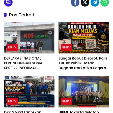
Pos Terkait
BERITA
BERITA
DEKLARASI NASIONAL
Sungai Robut Disorot, Polisi
PERLINDUNGAN SOSIAL
Turun: Publik Desak
SEKTOR INFORMAL
Dugaan Narkotika Segera
PERSAMPAHAN
Diusut
DILUNCURKAN, PEMERINTAH
PERKUAT PERLINDUNGAN
4.000 PEMULUNG BANTAR
GEBANG
BERITA
BERITA
DPP GMPRI Laporkan
HIPMI Jakarta Selatan