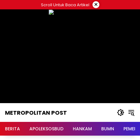
Langsung
×
Scroll Untuk Baca Artikel
ke
konten
METROPOLITAN POST
BERITA
APOLEKSOSBUD
HANKAM
BUMN
PEMERI