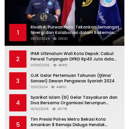
Rivan A. Purwantono: Tekankan Semangat
1
Sinergi dan Kolaborasi dalam Rakernas
Serikat Pekerja Jasa Raharja
09/10/2024
125121
IPAR Ultimatum Wali Kota Depok: Cabut
2
Perwal Tunjangan DPRD Rp40 Juta dalam
5 Hari atau Hadapi Aksi Rakyat
01/09/2025
48412
OJK Gelar Pertemuan Tahunan (Ijtima’
3
Sanawi) Dewan Pengawas Syariah 2024
11/10/2024
44850
Syarikat Islam (SI) Gelar Tasyakuran dan
4
Doa Bersama Organisasi Serumpun
Syarikat Islam Doa
16/10/2025
40778
Tim Presisi Polres Metro Bekasi Kota
5
Amankan 8 Remaja Diduga Hendak