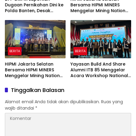
Dugaan Pernikahan Dini ke
Bersama HIPMI MINERS
Polda Banten, Desak
Menggelar Mining Nation
Penegakan Hukum dan
Revolution 2026 Di Pondok
Perlindungan Anak
Indah Golf Jakarta
BERITA
BERITA
HIPMI Jakarta Selatan
Yayasan Build And Share
Bersama HIPMI MINERS
Alumni ITB 85 Menggelar
Menggelar Mining Nation
Acara Workshop National
Revolution 2026 Di Pondok
Creativity Day for Teacher
Indah Golf Jakarta
2026 & Dibuka Resmi
Tinggalkan Balasan
Pramono Anung (Gubernur
DKI Jakarta)
Alamat email Anda tidak akan dipublikasikan.
Ruas yang
wajib ditandai
*