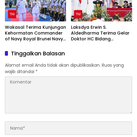
TNI
TNI
Wakasal Terima Kunjungan
Laksdya Erwin S.
Kehormatan Commander
Aldedharma Terima Gelar
of Navy Royal Brunei Navy
Doktor HC Bidang
di Mabesal
Kemaritiman dari Unsrat
Tinggalkan Balasan
Alamat email Anda tidak akan dipublikasikan.
Ruas yang
wajib ditandai
*