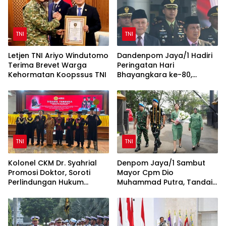
TNI
TNI
Letjen TNI Ariyo Windutomo
Dandenpom Jaya/1 Hadiri
Terima Brevet Warga
Peringatan Hari
Kehormatan Koopssus TNI
Bhayangkara ke-80,
Perkuat Sinergi TNI-Polri
TNI
TNI
Kolonel CKM Dr. Syahrial
Denpom Jaya/1 Sambut
Promosi Doktor, Soroti
Mayor Cpm Dio
Perlindungan Hukum
Muhammad Putra, Tandai
Prajurit TNI Penyandang
Awal Kepemimpinan Baru
Disabilitas