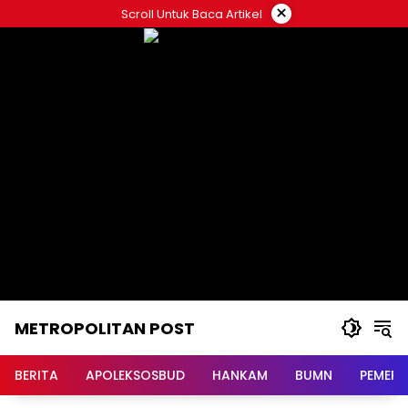
Langsung
×
Scroll Untuk Baca Artikel
ke
konten
METROPOLITAN POST
BERITA
APOLEKSOSBUD
HANKAM
BUMN
PEMERI