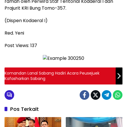
ramah oleh Perwira Staf Teritorial Kodaeral I dan
Prajurit KRI Bung Tomo-357.
(Dispen Kodaeral I)
Red. Yeni
Post Views:
137
Komandan Lanal Sabang Hadiri Acara Peusejuek
Kafasharkan Sabang
Pos Terkait