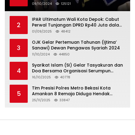
Serikat Pekerja Jasa Raharja
09/10/2024
125121
IPAR Ultimatum Wali Kota Depok: Cabut
2
Perwal Tunjangan DPRD Rp40 Juta dalam
5 Hari atau Hadapi Aksi Rakyat
01/09/2025
48412
OJK Gelar Pertemuan Tahunan (Ijtima’
3
Sanawi) Dewan Pengawas Syariah 2024
11/10/2024
44850
Syarikat Islam (SI) Gelar Tasyakuran dan
4
Doa Bersama Organisasi Serumpun
Syarikat Islam Doa
16/10/2025
40778
Tim Presisi Polres Metro Bekasi Kota
5
Amankan 8 Remaja Diduga Hendak
Tawuran
25/11/2025
33847