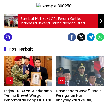
Sambut HUT ke-77 RI, Forum Kartika
Indonesia Bekerja-Sama dengan Duta
Pendidikan Indonesia Gelar Aksi Donor Darah
Pos Terkait
TNI
TNI
Letjen TNI Ariyo Windutomo
Dandenpom Jaya/1 Hadiri
Terima Brevet Warga
Peringatan Hari
Kehormatan Koopssus TNI
Bhayangkara ke-80,
Perkuat Sinergi TNI-Polri