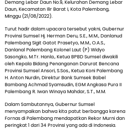
Demang Lebar Daun No.9, Kelurahan Demang Lebar
Daun, Kecamatan Ilir Barat I, Kota Palembang,
Minggu (21/08/2022).
Turut hadir dalam upacara tersebut yakni, Gubernur
Provinsi Sumsel Hj. Herman Deru, S.E., M.M., Danlanud
Palembang Sigit Gatot Prasetyo, M.M., O.A.S.,
Danlanal Palembang Kolonel Laut (P) Widyo
Sasongko, M.Tr. Hanla., Ketua BPBD Sumsel diwakili
oleh Kepala Bidang Penanganan Darurat Bencana
Provinsi Sumsel Ansori, S.Sos., Ketua Koni Palembang
H. Anton Nurdin, Direktur Bank Sumsek Babel
Bambang Achmad Syamsudin, EGM Angkasa Pura II
Palembang R. Iwan Winaya Mahdar, S.T., M.M.
Dalam Sambutannya, Gubernur Sumsel
menyampaikan bahwa kita patut berbangga karena
Fornas di Palembang mendapatkan Rekor Murni dan
peringkat 1 dari 34 Provinsi yang ada di Indonesia.