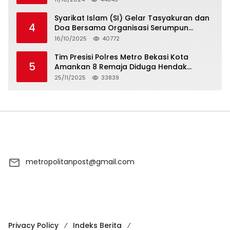
Syarikat Islam (SI) Gelar Tasyakuran dan
4
Doa Bersama Organisasi Serumpun
Syarikat Islam Doa
16/10/2025
40772
Tim Presisi Polres Metro Bekasi Kota
5
Amankan 8 Remaja Diduga Hendak
Tawuran
25/11/2025
33839
metropolitanpost@gmail.com
Privacy Policy
Indeks Berita