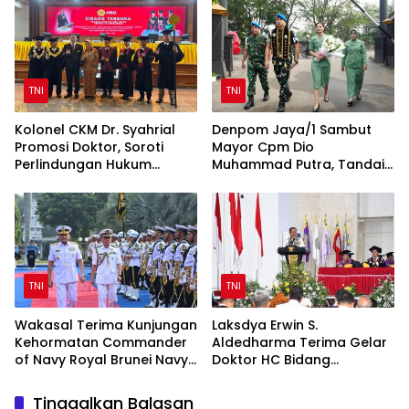
TNI
TNI
Kolonel CKM Dr. Syahrial
Denpom Jaya/1 Sambut
Promosi Doktor, Soroti
Mayor Cpm Dio
Perlindungan Hukum
Muhammad Putra, Tandai
Prajurit TNI Penyandang
Awal Kepemimpinan Baru
Disabilitas
TNI
TNI
Wakasal Terima Kunjungan
Laksdya Erwin S.
Kehormatan Commander
Aldedharma Terima Gelar
of Navy Royal Brunei Navy
Doktor HC Bidang
di Mabesal
Kemaritiman dari Unsrat
Tinggalkan Balasan