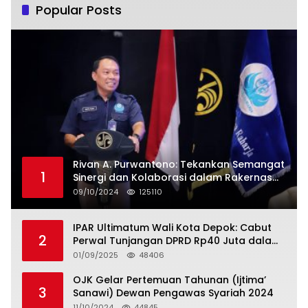
Popular Posts
Rivan A. Purwantono: Tekankan Semangat
1
Sinergi dan Kolaborasi dalam Rakernas
Serikat Pekerja Jasa Raharja
09/10/2024
125110
IPAR Ultimatum Wali Kota Depok: Cabut
2
Perwal Tunjangan DPRD Rp40 Juta dalam
5 Hari atau Hadapi Aksi Rakyat
01/09/2025
48406
OJK Gelar Pertemuan Tahunan (Ijtima’
3
Sanawi) Dewan Pengawas Syariah 2024
11/10/2024
44845