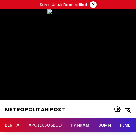
Langsung
×
Scroll Untuk Baca Artikel
ke
konten
METROPOLITAN POST
BERITA
APOLEKSOSBUD
HANKAM
BUMN
PEMERI