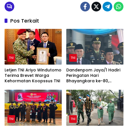
Pos Terkait
TNI
TNI
Letjen TNI Ariyo Windutomo
Dandenpom Jaya/1 Hadiri
Terima Brevet Warga
Peringatan Hari
Kehormatan Koopssus TNI
Bhayangkara ke-80,
Perkuat Sinergi TNI-Polri
TNI
TNI