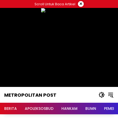
Langsung
×
Scroll Untuk Baca Artikel
ke
konten
METROPOLITAN POST
BERITA
APOLEKSOSBUD
HANKAM
BUMN
PEMERI