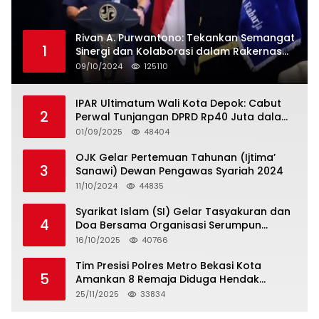
Rivan A. Purwantono: Tekankan Semangat
1
Sinergi dan Kolaborasi dalam Rakernas
Serikat Pekerja Jasa Raharja
09/10/2024
125110
IPAR Ultimatum Wali Kota Depok: Cabut
2
Perwal Tunjangan DPRD Rp40 Juta dalam
5 Hari atau Hadapi Aksi Rakyat
01/09/2025
48404
OJK Gelar Pertemuan Tahunan (Ijtima’
3
Sanawi) Dewan Pengawas Syariah 2024
11/10/2024
44835
Syarikat Islam (SI) Gelar Tasyakuran dan
4
Doa Bersama Organisasi Serumpun
Syarikat Islam Doa
16/10/2025
40766
Tim Presisi Polres Metro Bekasi Kota
5
Amankan 8 Remaja Diduga Hendak
Tawuran
25/11/2025
33834