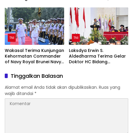
Prajurit TNI Penyandang
Awal Kepemimpinan Baru
Disabilitas
TNI
TNI
Wakasal Terima Kunjungan
Laksdya Erwin S.
Kehormatan Commander
Aldedharma Terima Gelar
of Navy Royal Brunei Navy
Doktor HC Bidang
di Mabesal
Kemaritiman dari Unsrat
Tinggalkan Balasan
Alamat email Anda tidak akan dipublikasikan.
Ruas yang
wajib ditandai
*