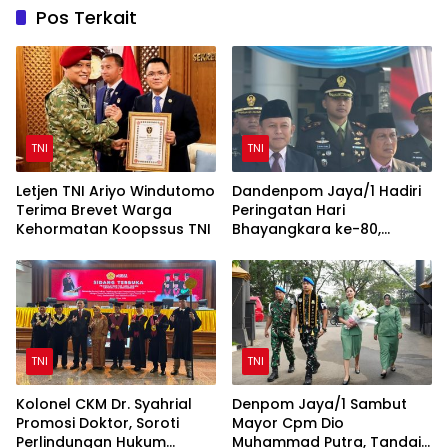
Pos Terkait
TNI
TNI
Letjen TNI Ariyo Windutomo
Dandenpom Jaya/1 Hadiri
Terima Brevet Warga
Peringatan Hari
Kehormatan Koopssus TNI
Bhayangkara ke-80,
Perkuat Sinergi TNI-Polri
TNI
TNI
Kolonel CKM Dr. Syahrial
Denpom Jaya/1 Sambut
Promosi Doktor, Soroti
Mayor Cpm Dio
Perlindungan Hukum
Muhammad Putra, Tandai