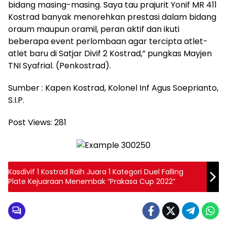
bidang masing-masing. Saya tau prajurit Yonif MR 411
Kostrad banyak menorehkan prestasi dalam bidang
oraum maupun oramil, peran aktif dan ikuti
beberapa event perlombaan agar tercipta atlet-
atlet baru di Satjar Divif 2 Kostrad,” pungkas Mayjen
TNI Syafrial. (Penkostrad).
Sumber : Kapen Kostrad, Kolonel Inf Agus Soeprianto,
S.I.P.
Post Views:
281
Kasdivif 1 Kostrad Raih Juara 1 Kategori Duel Falling
Plate Kejuaraan Menembak “Prakasa Cup 2022”