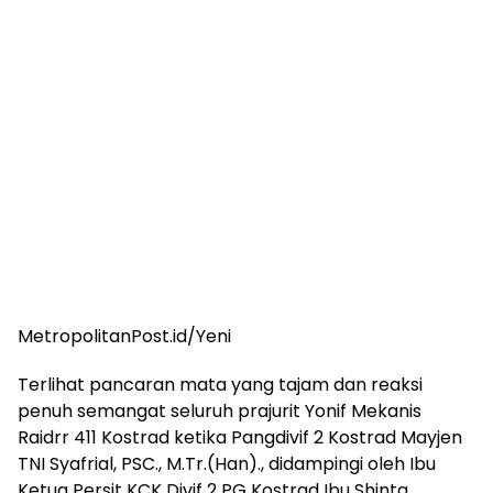
MetropolitanPost.id/Yeni
Terlihat pancaran mata yang tajam dan reaksi
penuh semangat seluruh prajurit Yonif Mekanis
Raidrr 411 Kostrad ketika Pangdivif 2 Kostrad Mayjen
TNI Syafrial, PSC., M.Tr.(Han)., didampingi oleh Ibu
Ketua Persit KCK Divif 2 PG Kostrad Ibu Shinta