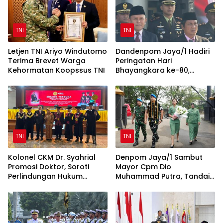
TNI
TNI
Letjen TNI Ariyo Windutomo
Dandenpom Jaya/1 Hadiri
Terima Brevet Warga
Peringatan Hari
Kehormatan Koopssus TNI
Bhayangkara ke-80,
Perkuat Sinergi TNI-Polri
TNI
TNI
Kolonel CKM Dr. Syahrial
Denpom Jaya/1 Sambut
Promosi Doktor, Soroti
Mayor Cpm Dio
Perlindungan Hukum
Muhammad Putra, Tandai
Prajurit TNI Penyandang
Awal Kepemimpinan Baru
Disabilitas