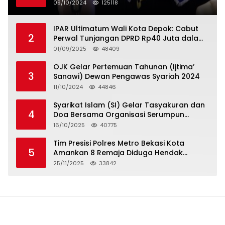
Serikat Pekerja Jasa Raharja
09/10/2024
125118
IPAR Ultimatum Wali Kota Depok: Cabut
2
Perwal Tunjangan DPRD Rp40 Juta dalam
5 Hari atau Hadapi Aksi Rakyat
01/09/2025
48409
OJK Gelar Pertemuan Tahunan (Ijtima’
3
Sanawi) Dewan Pengawas Syariah 2024
11/10/2024
44846
Syarikat Islam (SI) Gelar Tasyakuran dan
4
Doa Bersama Organisasi Serumpun
Syarikat Islam Doa
16/10/2025
40775
Tim Presisi Polres Metro Bekasi Kota
5
Amankan 8 Remaja Diduga Hendak
Tawuran
25/11/2025
33842