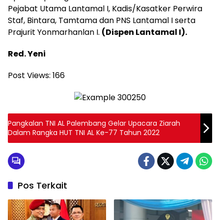
Pejabat Utama Lantamal I, Kadis/Kasatker Perwira
Staf, Bintara, Tamtama dan PNS Lantamal I serta
Prajurit Yonmarhanlan I.
(Dispen Lantamal I).
Red. Yeni
Post Views:
166
Pangkalan TNI AL Palembang Gelar Upacara Ziarah
Dalam Rangka HUT TNI AL Ke-77 Tahun 2022
Pos Terkait