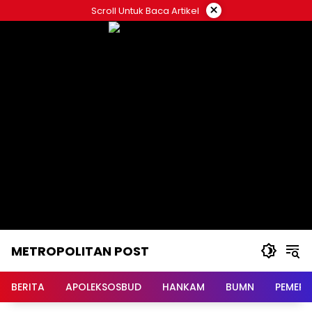
Langsung
×
Scroll Untuk Baca Artikel
ke
konten
METROPOLITAN POST
BERITA
APOLEKSOSBUD
HANKAM
BUMN
PEMERI