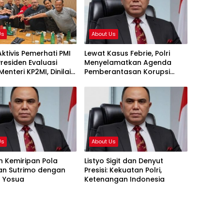
Us
About Us
ktivis Pemerhati PMI
Lewat Kasus Febrie, Polri
residen Evaluasi
Menyelamatkan Agenda
Menteri KP2MI, Dinilai
Pemberantasan Korupsi
t Penempatan
Presiden Prabowo
ural
Us
About Us
n Kemiripan Pola
Listyo Sigit dan Denyut
an Sutrimo dengan
Presisi: Kekuatan Polri,
r Yosua
Ketenangan Indonesia