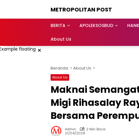
Langsung
METROPOLITAN POST
ke
konten
BERITA
APOLEKSOSBUD
HAN
About Us
×
Beranda
About Us
About Us
Maknai Semangat 
Migi Rihasalay Ra
Bersama Perempua
Admin
2 Min Baca
21/04/2026