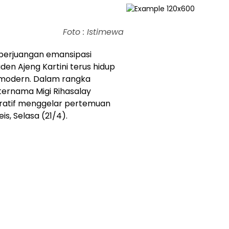
Foto : Istimewa
erjuangan emansipasi
en Ajeng Kartini terus hidup
a modern. Dalam rangka
 ternama Migi Rihasalay
ratif menggelar pertemuan
s, Selasa (21/4).