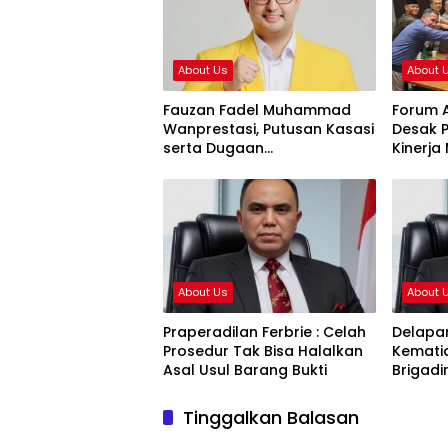
About Us
About 
Fauzan Fadel Muhammad
Forum A
Wanprestasi, Putusan Kasasi
Desak P
serta Dugaan
Kinerja 
Penyalahgunaan Dana dan
Hamba
Aset PT GME
Prosed
About Us
About 
Praperadilan Ferbrie : Celah
Delapa
Prosedur Tak Bisa Halalkan
Kemati
Asal Usul Barang Bukti
Brigadi
Tinggalkan Balasan