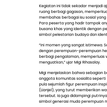
Kegiatan ini tidak sekadar menjadi aj
ruang berbagi gagasan, memperkuat j
membahas berbagai isu sosial yang
Para peserta yang hadir tampak a
busana khas yang identik dengan peri
simbol pelestarian budaya dan iden
“Ini momen yang sangat istimewa. 
dengan perempuan-perempuan hebat 
berbagi pengalaman, memperluas w
menguatkan,” ujar Migi Rihasalay.
Migi menjelaskan bahwa sebagian 
anggota komunitas sosialita seperti
pula sejumlah figur perempuan inspir
(Lianjel), yang turut memberikan wa
tersebut. Ia juga didampingi putriny
simbol generasi muda perempuan 