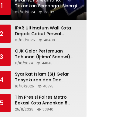
Rivan A. Purwantono:
1
Tekankan Semangat Sinergi
dan Kolaborasi dalam
09/10/2024
125112
Rakernas Serikat Pekerja Jasa
Raharja
IPAR Ultimatum Wali Kota
2
Depok: Cabut Perwal
Tunjangan DPRD Rp40 Juta
01/09/2025
48409
dalam 5 Hari atau Hadapi
Aksi Rakyat
OJK Gelar Pertemuan
3
Tahunan (Ijtima’ Sanawi)
Dewan Pengawas Syariah
11/10/2024
44845
2024
Syarikat Islam (SI) Gelar
4
Tasyakuran dan Doa
Bersama Organisasi
16/10/2025
40775
Serumpun Syarikat Islam Doa
Tim Presisi Polres Metro
5
Bekasi Kota Amankan 8
Remaja Diduga Hendak
25/11/2025
33840
Tawuran