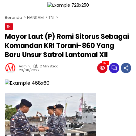
Beranda
HANKAM
TNI
TNI
Mayor Laut (P) Romi Sitorus Sebagai
Komandan KRI Torani-860 Yang
Baru Unsur Satrol Lantamal XII
326
Admin
2 Min Baca
23/08/2022