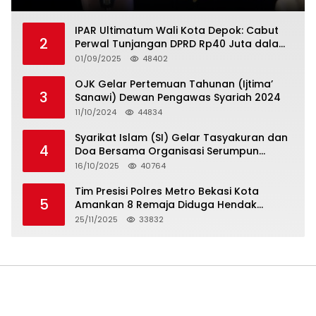
IPAR Ultimatum Wali Kota Depok: Cabut
2
Perwal Tunjangan DPRD Rp40 Juta dalam
5 Hari atau Hadapi Aksi Rakyat
01/09/2025
48402
OJK Gelar Pertemuan Tahunan (Ijtima’
3
Sanawi) Dewan Pengawas Syariah 2024
11/10/2024
44834
Syarikat Islam (SI) Gelar Tasyakuran dan
4
Doa Bersama Organisasi Serumpun
Syarikat Islam Doa
16/10/2025
40764
Tim Presisi Polres Metro Bekasi Kota
5
Amankan 8 Remaja Diduga Hendak
Tawuran
25/11/2025
33832