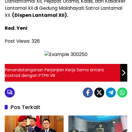
Danlantamal XII, Pejabat Utama, Kadis, dan Kasatker
Lantamal XII di Gedung Malahayati Satrol Lantamal
XII.
(Dispen Lantamal XII).
Red. Yeni
Post Views:
326
Penandatanganan Perjanjian Kerja Sama antara
Kostrad dengan PTPN VIII
Pos Terkait