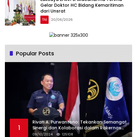
Gelar Doktor HC Bidang Kemaritiman
dari Unsrat
TNI
20/06/2026
Popular Posts
Rivan A. Purwantono: Tekankan Semangat
1
Sinergi dan Kolaborasi dalam Rakernas
Serikat Pekerja Jasa Raharja
09/10/2024
125108