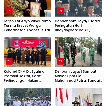
TNI
TNI
Letjen TNI Ariyo Windutomo
Dandenpom Jaya/1 Hadiri
Terima Brevet Warga
Peringatan Hari
Kehormatan Koopssus TNI
Bhayangkara ke-80,
Perkuat Sinergi TNI-Polri
TNI
TNI
Kolonel CKM Dr. Syahrial
Denpom Jaya/1 Sambut
Promosi Doktor, Soroti
Mayor Cpm Dio
Perlindungan Hukum
Muhammad Putra, Tandai
Prajurit TNI Penyandang
Awal Kepemimpinan Baru
Disabilitas