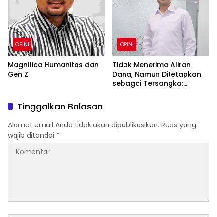
Berakar Sejarah
OPINI
OPINI
Magnifica Humanitas dan
Tidak Menerima Aliran
Gen Z
Dana, Namun Ditetapkan
sebagai Tersangka:
Menimbang Penyertaan
dalam Perspektif KUHP
Tinggalkan Balasan
2023
Alamat email Anda tidak akan dipublikasikan.
Ruas yang
wajib ditandai
*