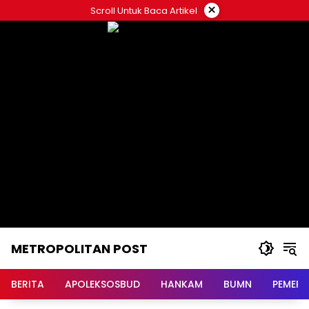
Langsung
×
Scroll Untuk Baca Artikel
ke
konten
METROPOLITAN POST
BERITA
APOLEKSOSBUD
HANKAM
BUMN
PEMERI