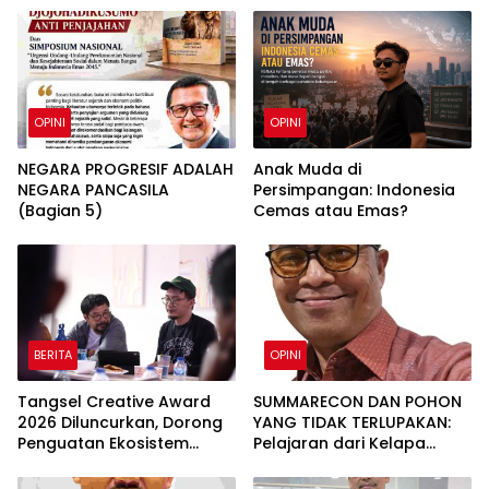
OPINI
OPINI
NEGARA PROGRESIF ADALAH
Anak Muda di
NEGARA PANCASILA
Persimpangan: Indonesia
(Bagian 5)
Cemas atau Emas?
BERITA
OPINI
Tangsel Creative Award
SUMMARECON DAN POHON
2026 Diluncurkan, Dorong
YANG TIDAK TERLUPAKAN:
Penguatan Ekosistem
Pelajaran dari Kelapa
Ekonomi Kreatif Tangerang
Gading tentang
Selatan
Pembangunan yang