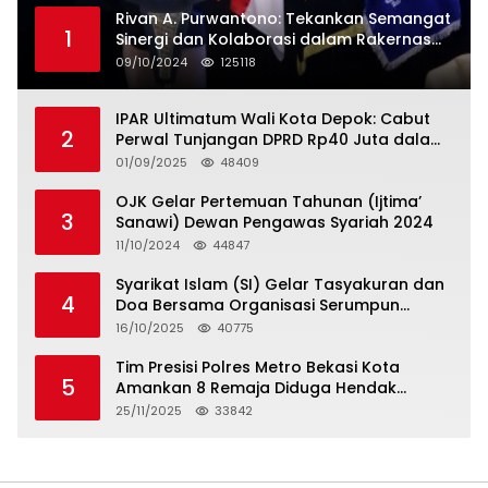
Rivan A. Purwantono: Tekankan Semangat
1
Sinergi dan Kolaborasi dalam Rakernas
Serikat Pekerja Jasa Raharja
09/10/2024
125118
IPAR Ultimatum Wali Kota Depok: Cabut
2
Perwal Tunjangan DPRD Rp40 Juta dalam
5 Hari atau Hadapi Aksi Rakyat
01/09/2025
48409
OJK Gelar Pertemuan Tahunan (Ijtima’
3
Sanawi) Dewan Pengawas Syariah 2024
11/10/2024
44847
Syarikat Islam (SI) Gelar Tasyakuran dan
4
Doa Bersama Organisasi Serumpun
Syarikat Islam Doa
16/10/2025
40775
Tim Presisi Polres Metro Bekasi Kota
5
Amankan 8 Remaja Diduga Hendak
Tawuran
25/11/2025
33842