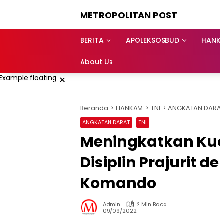
Langsung
METROPOLITAN POST
ke
konten
BERITA
APOLEKSOSBUD
HAN
About Us
×
Beranda
HANKAM
TNI
ANGKATAN DAR
ANGKATAN DARAT
TNI
Meningkatkan Ku
Disiplin Prajurit 
Komando
Admin
2 Min Baca
09/09/2022