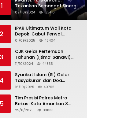
Rivan A. Purwantono:
1
Tekankan Semangat Sinergi
dan Kolaborasi dalam
09/10/2024
125110
Rakernas Serikat Pekerja Jasa
Raharja
IPAR Ultimatum Wali Kota
2
Depok: Cabut Perwal
Tunjangan DPRD Rp40 Juta
01/09/2025
48404
dalam 5 Hari atau Hadapi
Aksi Rakyat
OJK Gelar Pertemuan
3
Tahunan (Ijtima’ Sanawi)
Dewan Pengawas Syariah
11/10/2024
44835
2024
Syarikat Islam (SI) Gelar
4
Tasyakuran dan Doa
Bersama Organisasi
16/10/2025
40765
Serumpun Syarikat Islam Doa
Tim Presisi Polres Metro
5
Bekasi Kota Amankan 8
Remaja Diduga Hendak
25/11/2025
33833
Tawuran