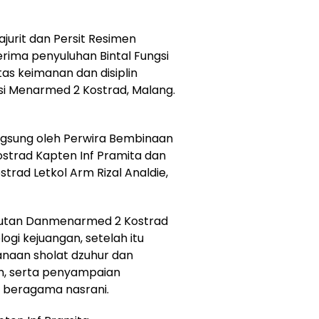
ajurit dan Persit Resimen
ima penyuluhan Bintal Fungsi
as keimanan dan disiplin
asi Menarmed 2 Kostrad, Malang.
angsung oleh Perwira Bembinaan
 Kostrad Kapten Inf Pramita dan
rad Letkol Arm Rizal Analdie,
mbutan Danmenarmed 2 Kostrad
ogi kejuangan, setelah itu
anaan sholat dzuhur dan
m, serta penyampaian
g beragama nasrani.