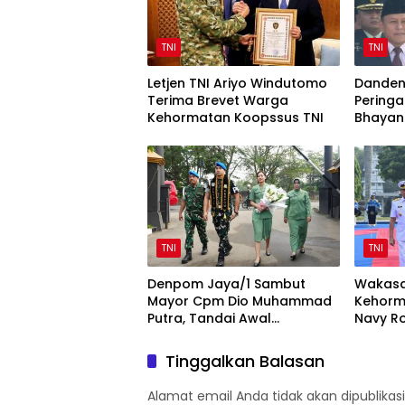
TNI
TNI
Letjen TNI Ariyo Windutomo
Danden
Terima Brevet Warga
Peringa
Kehormatan Koopssus TNI
Bhayan
Sinergi 
TNI
TNI
Denpom Jaya/1 Sambut
Wakasa
Mayor Cpm Dio Muhammad
Kehorm
Putra, Tandai Awal
Navy Ro
Kepemimpinan Baru
Mabesa
Tinggalkan Balasan
Alamat email Anda tidak akan dipublikasi