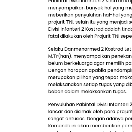
Pabintal Divisi Infanteri 2 Kostrad K
menyampaikan banyak hal yang me
meberikan penyuluhan hal-hal yang 
prajurit TNI, selain itu yang menjad
Divisi Infanteri 2 Kostrad adalah t
fatal dilakukan oleh Prajurit TNI sepe
Selaku Danmenarmed 2 Kostrad Letkol
M.Tr(han). menyampaikan penekana
belum berkeluarga agar memilih pa
Dengan harapan apabila pendamping
merupakan pilihan yang tepat maka
melaksanakan setiap tugas yang di
beban dalam melaksankan tugas.
Penyuluhan Pabintal Divisi Infanter
lancar dan disimak oleh para praju
sangat antusias. Dengan adanya pen
Komando ini akan memberikan pem