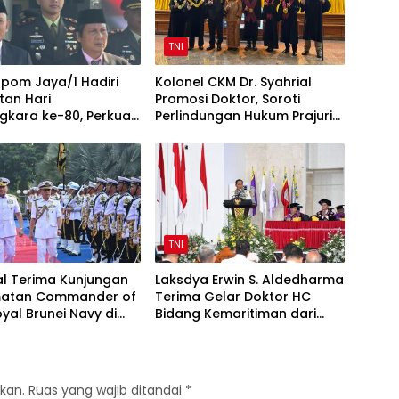
TNI
pom Jaya/1 Hadiri
Kolonel CKM Dr. Syahrial
tan Hari
Promosi Doktor, Soroti
gkara ke-80, Perkuat
Perlindungan Hukum Prajurit
TNI-Polri
TNI Penyandang Disabilitas
TNI
l Terima Kunjungan
Laksdya Erwin S. Aldedharma
atan Commander of
Terima Gelar Doktor HC
yal Brunei Navy di
Bidang Kemaritiman dari
l
Unsrat
kan.
Ruas yang wajib ditandai
*