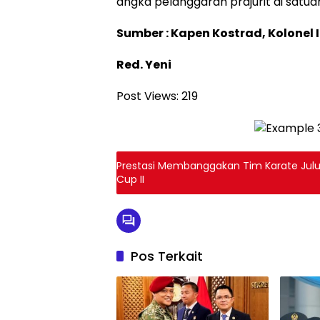
angka pelanggaran prajurit di satua
Sumber : Kapen Kostrad, Kolonel In
Red. Yeni
Post Views:
219
Prestasi Membanggakan Tim Karate Julu 
Cup II
Pos Terkait