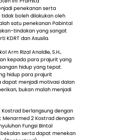
apten Inf Pramita
njadi penekanan serta
tidak boleh dilakukan oleh
i salah satu penekanan Pabintal
indakan-tindakan yang sangat
rti KDRT dan Asusila.
 Arm Rizal Analdie, S.H.,
n kepada para prajurit yang
sangan hidup yang tepat.
 hidup para prajurit
 dapat menjadi motivasi dalan
berikan, bukan malah menjadi
i 2 Kostrad berlangsung dengan
rit Menarmed 2 Kostrad dengan
yuluhan Fungsi Bintal
bekalan serta dapat menekan