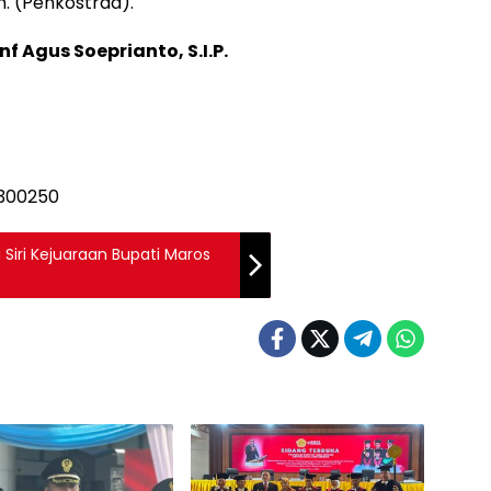
n. (Penkostrad).
f Agus Soeprianto, S.I.P.
Siri Kejuaraan Bupati Maros