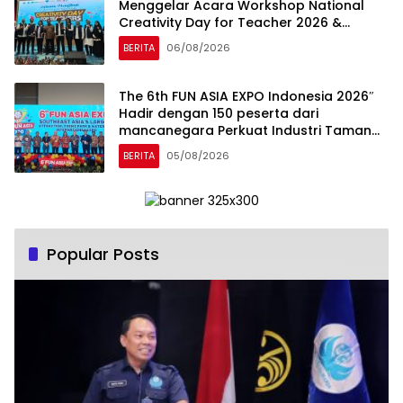
Menggelar Acara Workshop National
Creativity Day for Teacher 2026 &
Dibuka Resmi Pramono Anung (Gubernur
BERITA
06/08/2026
DKI Jakarta)
The 6th FUN ASIA EXPO Indonesia 2026″
Hadir dengan 150 peserta dari
mancanegara Perkuat Industri Taman
Rekreasi dan Ekosistem Pariwisata di
BERITA
05/08/2026
Tanah Air
Popular Posts