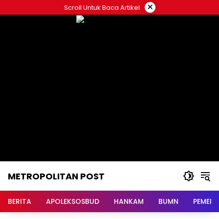
Langsung
×
Scroll Untuk Baca Artikel
ke
konten
METROPOLITAN POST
BERITA
APOLEKSOSBUD
HANKAM
BUMN
PEMERI