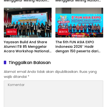
Menggelar Mining Nation
Menggelar Mining Nation
Revolution 2026 Di Pondok
Revolution 2026 Di Pondok
Indah Golf Jakarta
Indah Golf Jakarta
BERITA
BERITA
Yayasan Build And Share
The 6th FUN ASIA EXPO
Alumni ITB 85 Menggelar
Indonesia 2026″ Hadir
Acara Workshop National
dengan 150 peserta dari
Creativity Day for Teacher
mancanegara Perkuat
2026 & Dibuka Resmi
Industri Taman Rekreasi
Tinggalkan Balasan
Pramono Anung (Gubernur
dan Ekosistem Pariwisata
DKI Jakarta)
di Tanah Air
Alamat email Anda tidak akan dipublikasikan.
Ruas yang
wajib ditandai
*