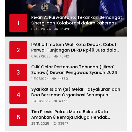
Rivan A. Purwantono: Tekankan Semangat
1
Sinergi dan Kolaborasi dalam Rakernas
Serikat Pekerja Jasa Raharja
09/10/2024
125120
IPAR Ultimatum Wali Kota Depok: Cabut
2
Perwal Tunjangan DPRD Rp40 Juta dalam
5 Hari atau Hadapi Aksi Rakyat
01/09/2025
48412
OJK Gelar Pertemuan Tahunan (Ijtima’
3
Sanawi) Dewan Pengawas Syariah 2024
11/10/2024
44850
Syarikat Islam (SI) Gelar Tasyakuran dan
4
Doa Bersama Organisasi Serumpun
Syarikat Islam Doa
16/10/2025
40778
Tim Presisi Polres Metro Bekasi Kota
5
Amankan 8 Remaja Diduga Hendak
Tawuran
25/11/2025
33847