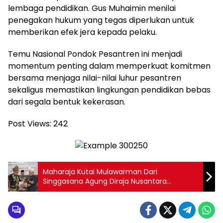
lembaga pendidikan. Gus Muhaimin menilai
penegakan hukum yang tegas diperlukan untuk
memberikan efek jera kepada pelaku.
Temu Nasional Pondok Pesantren ini menjadi
momentum penting dalam memperkuat komitmen
bersama menjaga nilai-nilai luhur pesantren
sekaligus memastikan lingkungan pendidikan bebas
dari segala bentuk kekerasan.
Post Views:
242
Maharaja Kutai Mulawarman Dari
Singgasana Agung Diraja Nusantara
Nyatakan Dukungan Penuh Atas Terpilih
Kembalinya DYTAM Depati Tiang Alam V,
Ir.Ahmad Fadzir Sani, M.M Sebagai Ketua
Majelis Adat Rejang Lebong